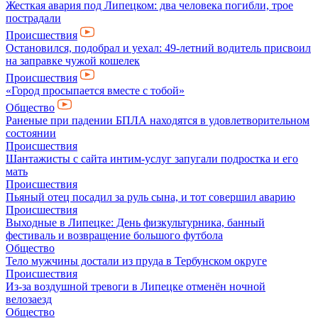
Жесткая авария под Липецком: два человека погибли, трое
пострадали
Происшествия
Остановился, подобрал и уехал: 49-летний водитель присвоил
на заправке чужой кошелек
Происшествия
«Город просыпается вместе с тобой»
Общество
Раненые при падении БПЛА находятся в удовлетворительном
состоянии
Происшествия
Шантажисты с сайта интим-услуг запугали подростка и его
мать
Происшествия
Пьяный отец посадил за руль сына, и тот совершил аварию
Происшествия
Выходные в Липецке: День физкультурника, банный
фестиваль и возвращение большого футбола
Общество
Тело мужчины достали из пруда в Тербунском округе
Происшествия
Из-за воздушной тревоги в Липецке отменён ночной
велозаезд
Общество