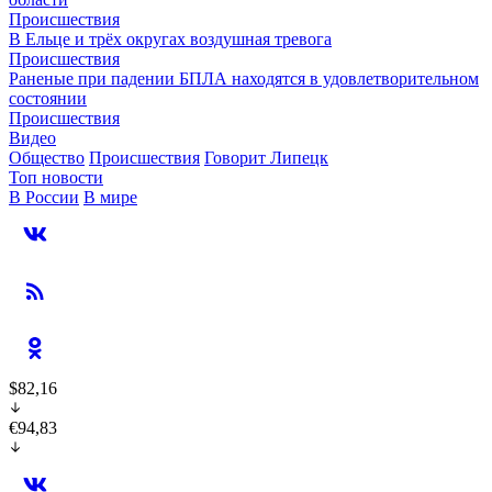
Происшествия
В Ельце и трёх округах воздушная тревога
Происшествия
Раненые при падении БПЛА находятся в удовлетворительном
состоянии
Происшествия
Видео
Общество
Происшествия
Говорит Липецк
Топ новости
В России
В мире
$82,16
€94,83