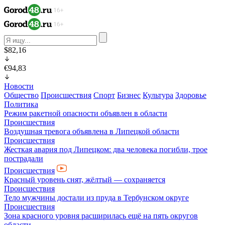
$82,16
€94,83
Новости
Общество
Происшествия
Спорт
Бизнес
Культура
Здоровье
Политика
Режим ракетной опасности объявлен в области
Происшествия
Воздушная тревога объявлена в Липецкой области
Происшествия
Жесткая авария под Липецком: два человека погибли, трое
пострадали
Происшествия
Красный уровень снят, жёлтый — сохраняется
Происшествия
Тело мужчины достали из пруда в Тербунском округе
Происшествия
Зона красного уровня расширилась ещё на пять округов
области