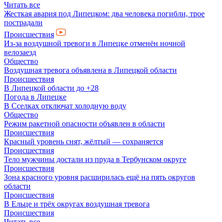
Читать все
Жесткая авария под Липецком: два человека погибли, трое
пострадали
Происшествия
Из-за воздушной тревоги в Липецке отменён ночной
велозаезд
Общество
Воздушная тревога объявлена в Липецкой области
Происшествия
В Липецкой области до +28
Погода в Липецке
В Сселках отключат холодную воду
Общество
Режим ракетной опасности объявлен в области
Происшествия
Красный уровень снят, жёлтый — сохраняется
Происшествия
Тело мужчины достали из пруда в Тербунском округе
Происшествия
Зона красного уровня расширилась ещё на пять округов
области
Происшествия
В Ельце и трёх округах воздушная тревога
Происшествия
Читать все