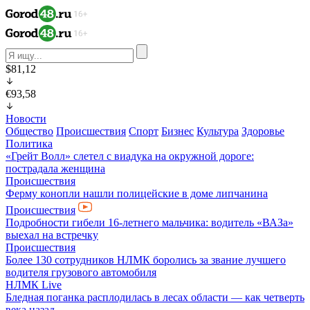
$81,12
€93,58
Новости
Общество
Происшествия
Спорт
Бизнес
Культура
Здоровье
Политика
«Грейт Волл» слетел с виадука на окружной дороге:
пострадала женщина
Происшествия
Ферму конопли нашли полицейские в доме липчанина
Происшествия
Подробности гибели 16-летнего мальчика: водитель «ВАЗа»
выехал на встречку
Происшествия
Более 130 сотрудников НЛМК боролись за звание лучшего
водителя грузового автомобиля
НЛМК Live
Бледная поганка расплодилась в лесах области — как четверть
века назад