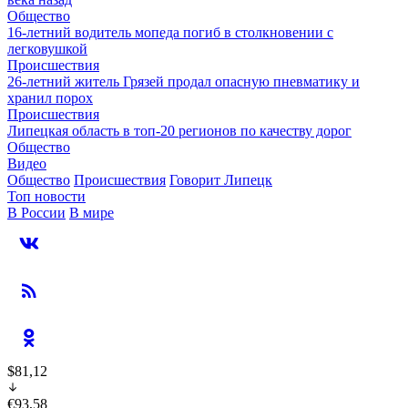
Общество
16-летний водитель мопеда погиб в столкновении с
легковушкой
Происшествия
26-летний житель Грязей продал опасную пневматику и
хранил порох
Происшествия
Липецкая область в топ-20 регионов по качеству дорог
Общество
Видео
Общество
Происшествия
Говорит Липецк
Топ новости
В России
В мире
$81,12
€93,58