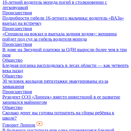
16-летний водитель мопеда погиб в столкновении с
легковушкой
Происшествия
Подробности гибели 16-летнего мальчика: водитель «ВАЗа»
выехал на встречку
Происшествия
«Спешила на вокзал и выехала задним ходом»: женщина
пойдет под суд за гибель водителя мопеда
Происшествия
В доме на Звездной платежи за ОДН выросли более чем в три
раза
Общество
Бледная поганка расплодилась в лесах области — как четверть
века назад
Общество
30 человек жильцов пятиэтажки эвакуированы из-за
замыкания
Происшествия
Резидент ОЭЗ «Липецк» вместо инвестиций в ее развитие
занимался майнингом
Общество
Сколько денег вы готовы потратить на сборы ребёнка к
школе?
Говорит Липецк
В больницу поступила еще одна отравившаяся бледной