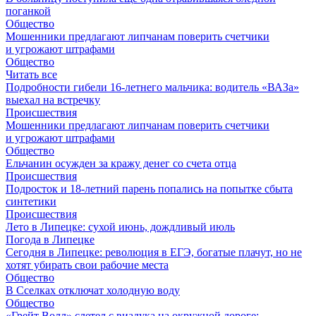
поганкой
Общество
Мошенники предлагают липчанам поверить счетчики
и угрожают штрафами
Общество
Читать все
Подробности гибели 16-летнего мальчика: водитель «ВАЗа»
выехал на встречку
Происшествия
Мошенники предлагают липчанам поверить счетчики
и угрожают штрафами
Общество
Ельчанин осужден за кражу денег со счета отца
Происшествия
Подросток и 18-летний парень попались на попытке сбыта
синтетики
Происшествия
Лето в Липецке: сухой июнь, дождливый июль
Погода в Липецке
Сегодня в Липецке: революция в ЕГЭ, богатые плачут, но не
хотят убирать свои рабочие места
Общество
В Сселках отключат холодную воду
Общество
«Грейт Волл» слетел с виадука на окружной дороге: