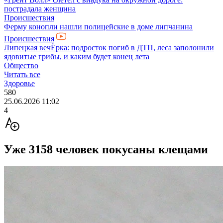
пострадала женщина
Происшествия
Ферму конопли нашли полицейские в доме липчанина
Происшествия
Липецкая вечЁрка: подросток погиб в ДТП, леса заполонили
ядовитые грибы, и каким будет конец лета
Общество
Читать все
Здоровье
580
25.06.2026 11:02
4
Уже 3158 человек покусаны клещами