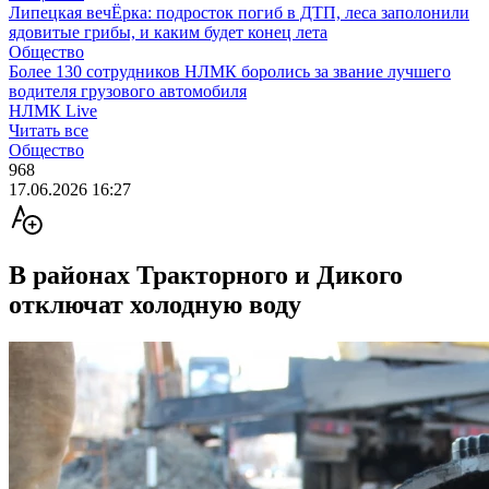
Липецкая вечЁрка: подросток погиб в ДТП, леса заполонили
ядовитые грибы, и каким будет конец лета
Общество
Более 130 сотрудников НЛМК боролись за звание лучшего
водителя грузового автомобиля
НЛМК Live
Читать все
Общество
968
17.06.2026 16:27
В районах Тракторного и Дикого
отключат холодную воду