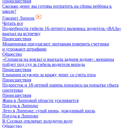
Происшествия
Сколько денег вы готовы потратить на сборы ребёнка к
школе?
Говорит Липецк
Читать все
Подробности гибели 16-летнего мальчика: водитель «ВАЗа»
выехал на встречку
Происшествия
Мошенники предлагают липчанам поверить счетчики
и угрожают штрафами
Общество
«Спешила на вокзал и выехала задним ходом»: женщина
пойдет под суд за гибель водителя мопеда
Происшествия
Ельчанин осужден за кражу денег со счета отца
Происшествия
Подросток и 18-летний парень попались на попытке сбыта
синтетики
Происшествия
Жара в Липецкой области усиливается
Погода в Липецке
Лето в Липецке: сухой июнь, дождливый июль
Погода в Липецке
В Сселках отключат холодную воду
Общество