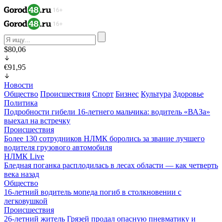
$80,06
€91,95
Новости
Общество
Происшествия
Спорт
Бизнес
Культура
Здоровье
Политика
Подробности гибели 16-летнего мальчика: водитель «ВАЗа»
выехал на встречку
Происшествия
Более 130 сотрудников НЛМК боролись за звание лучшего
водителя грузового автомобиля
НЛМК Live
Бледная поганка расплодилась в лесах области — как четверть
века назад
Общество
16-летний водитель мопеда погиб в столкновении с
легковушкой
Происшествия
26-летний житель Грязей продал опасную пневматику и