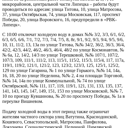
микрорайонов, центральной части Липецка – работы будут
проводиться по адресам: улица Титова, 10, улица Матросова,
37, улица Октябрьская, 74, улица Московская, 117, проспект
Победы, 20, улица Воровского, 16, предупредили в «РВК-
Липецк».
С 10:00 отключат холодную воду в домах №№ 3/2, 3/3, 6/1, 6/2,
6/3, 6/5, 6/6, 7/1, 7/2, 7/3, 7/4, 7/5, 8, 8г, 9/1, 9/2, 9/3, 9/4, 9/5, 9/6,
10, 11, 11/2, 13, 13а по улице Титова, №№ 34/2, 36/2, 36/3, 36/4,
42/2, 42/3, 44/2, 46/2, 46/3, 46/4, 48/2 по улице Космонавтов, №
№ 6а, 12, 14/2, 14/3 по улице Терешковой, №№ 107/1, 107/2,
107/3, 109, 111/1, 111/2, 113, 115/1, 115/2, 115/3, 115/4, 117, 117а,
119/1, 119/2, 121/1, 121/2, 123, 123/2, 123/3, 125, 125/1, 125/2,
129 по улице Гагарина, № 1 по улице Горького, №№ 14, 14а,
16, 18, 20 по улице Неделина, №№ 2, 4 на площади Торговой,
№№ 14, 14а по улице Коммунальной, № 74 по улице
Октябрьской, №№ 111, 117, 119, 119/1, 121, 131, 133, 135, 137,
141, 143, 145, 147, 149, 151, 153 по улице Московской, №№ 7,
10 по проезду Кувшинова, № 20 по проспекту Победы, № 1а в
переулке Вишневом.
Подачу холодной воды в этот период также ограничат
жителям частного сектора улиц Ватутина, Краснодонской,
Кошевого, Севастопольской, Матросова, Панфилова,
Докучаева, Социалистической, Целинной, Цимлянской,