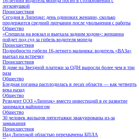
16-летний водитель мопеда погиб в столкновении с
легковушкой
Происшествия
Сегодня в Липецке: день одиноких женщин, сколько
продержится средний липчанин после увольнения с работы
Общество
«Спешила на вокзал и выехала задним ходом»: женщина
пойдет под суд за гибель водителя мопеда
Происшествия
Подробности гибели 16-летнего мальчика: водитель «ВАЗа»
выехал на встречку
Происшествия
В доме на Звездной платежи за ОДН выросли более чем в три
раза
Общество
Бледная поганка расплодилась в лесах области — как четверть
века назад
Общество
Резидент ОЭЗ «Липецк» вместо инвестиций в ее развитие
занимался майнингом
Общество
30 человек жильцов пятиэтажки эвакуированы из-за
замыкания
Происшествия
Над Липецкой областью перехвачены БПЛА