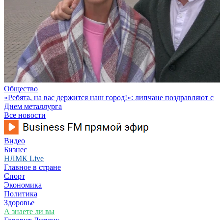
Общество
«Ребята, на вас держится наш город!»: липчане поздравляют с
Днем металлурга
Все новости
Видео
Бизнес
НЛМК Live
Главное в стране
Спорт
Экономика
Политика
Здоровье
А знаете ли вы