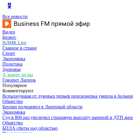
Все новости
Видео
Бизнес
НЛМК Live
Главное в стране
Спорт
Экономика
Политика
Здоровье
А знаете ли вы
Говорит Липецк
Популярное
Комментируют
Вспыхнувшая от луковых перьев пенсионерка умерла в больни
Общество
Бензин подешевел в Липецкой области
Экономика
Суд в 800 раз увеличил страховую выплату раненой в ДТП же
Общество
БПЛА сбиты над областью