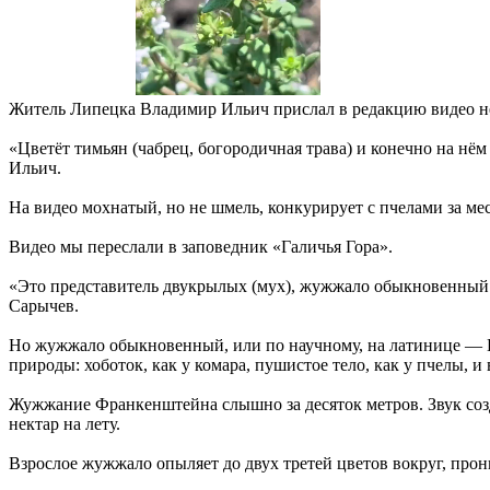
Житель Липецка Владимир Ильич прислал в редакцию видео нео
«Цветёт тимьян (чабрец, богородичная трава) и конечно на нё
Ильич.
На видео мохнатый, но не шмель, конкурирует с пчелами за мес
Видео мы переслали в заповедник «Галичья Гора».
«Это представитель двукрылых (мух), жужжало обыкновенный
Сарычев.
Но жужжало обыкновенный, или по научному, на латинице — 
природы: хоботок, как у комара, пушистое тело, как у пчелы, и
Жужжание Франкенштейна слышно за десяток метров. Звук созд
нектар на лету.
Взрослое жужжало опыляет до двух третей цветов вокруг, прони