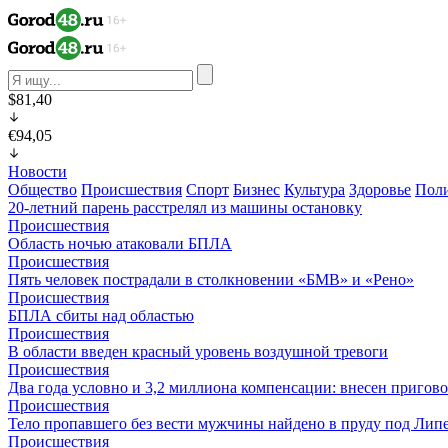
$81,40
€94,05
Новости
Общество
Происшествия
Спорт
Бизнес
Культура
Здоровье
Пол
20-летний парень расстрелял из машины остановку
Происшествия
Область ночью атаковали БПЛА
Происшествия
Пять человек пострадали в столкновении «БМВ» и «Рено»
Происшествия
БПЛА сбиты над областью
Происшествия
В области введен красный уровень воздушной тревоги
Происшествия
Два года условно и 3,2 миллиона компенсации: внесен пригов
Происшествия
Тело пропавшего без вести мужчины найдено в пруду под Лип
Происшествия