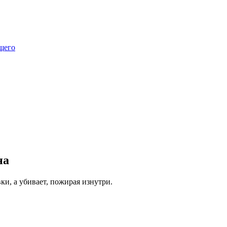
щего
на
и, а убивает, пожирая изнутри.