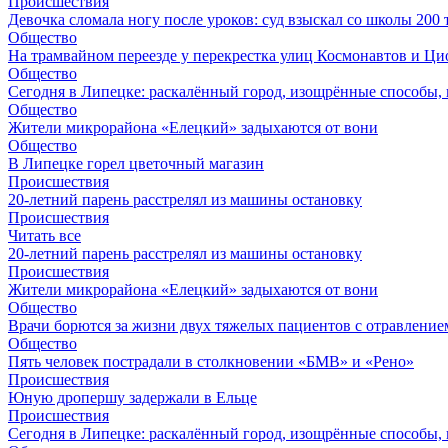
Происшествия
Девочка сломала ногу после уроков: суд взыскал со школы 200 
Общество
На трамвайном переезде у перекрестка улиц Космонавтов и Ц
Общество
Сегодня в Липецке: раскалённый город, изощрённые способы, 
Общество
Жители микрорайона «Елецкий» задыхаются от вони
Общество
В Липецке горел цветочный магазин
Происшествия
20-летний парень расстрелял из машины остановку
Происшествия
Читать все
20-летний парень расстрелял из машины остановку
Происшествия
Жители микрорайона «Елецкий» задыхаются от вони
Общество
Врачи борются за жизни двух тяжелых пациентов с отравление
Общество
Пять человек пострадали в столкновении «БМВ» и «Рено»
Происшествия
Юную дропершу задержали в Ельце
Происшествия
Сегодня в Липецке: раскалённый город, изощрённые способы, 