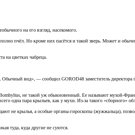
бычного на его взгляд, насекомого.
м полно пчёл. Но кроме них пасётся и такой зверь. Может и обы
та на цветках чабреца.
. Обычный вид», — сообщил GOROD48 заместитель директора по
Bombylius, не такой уж обыкновенный. Ее называют мухой-Фра
 всего одна пара крыльев, как у мухи. Из-за такого «сборного» 
ают не крылья, а особые органы-гироскопы (жужжальца), позвол
кая туда, куда другие не суются.