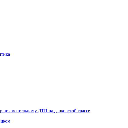
итика
ор по смертельному ДТП на данковской трассе
ецком