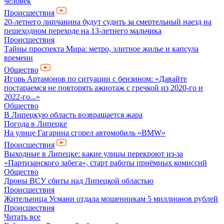
человек
Происшествия
20-летнего липчанина будут судить за смертельный наезд на
пешеходном переходе на 13-летнего мальчика
Происшествия
Тайны проспекта Мира: метро, элитное жилье и капсула
времени
Общество
Игорь Артамонов по ситуации с бензином: «Давайте
постараемся не повторять ажиотаж с гречкой из 2020-го и
2022-го...»
Общество
В Липецкую область возвращается жара
Погода в Липецке
На улице Гагарина сгорел автомобиль «BMW»
Происшествия
Выходные в Липецке: какие улицы перекроют из-за
«Партизанского забега», старт работы приёмных комиссий
Общество
Дроны ВСУ сбиты над Липецкой областью
Происшествия
Жительница Усмани отдала мошенникам 5 миллионов рублей
Происшествия
Читать все