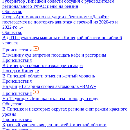
Губернатор Липецкой области обсудил с руководителем
регионального УФАС цены на бензин
Общество
Игорь Артамонов по ситуации с бензином: «Давайте
постараемся не повторять ажиотаж с гречкой из 2020-го и
2022-го...»
Общество
В ДТП с участием машины из Липецкой области погибли 6
человек
Происшествия
Ельчанину суд запретил посещать кафе и рестораны
Происшествия
В Липецкую область возвращается жара
Погода в Липецке
В Липецкой области отменен желтый уровень
Происшествия
На улице Гагарина сгорел автомобиль «BMW»
Происшествия
На 15 улицах Липецка отключат холодную воду
Общество
В Липецке и некоторых округах региона снят режим красного
уровня
Происшествия
Красный уровень введен по всей Липецкой области
Происшествия