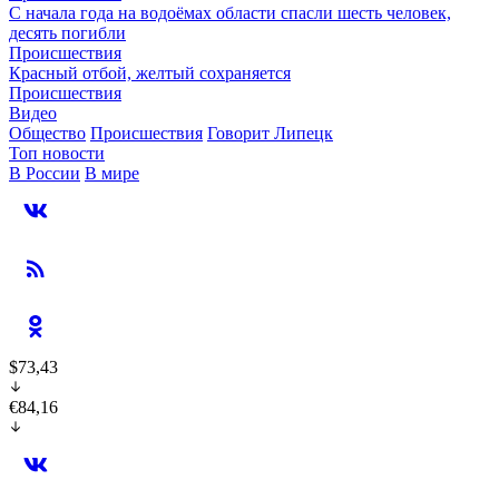
С начала года на водоёмах области спасли шесть человек,
десять погибли
Происшествия
Красный отбой, желтый сохраняется
Происшествия
Видео
Общество
Происшествия
Говорит Липецк
Топ новости
В России
В мире
$73,43
€84,16