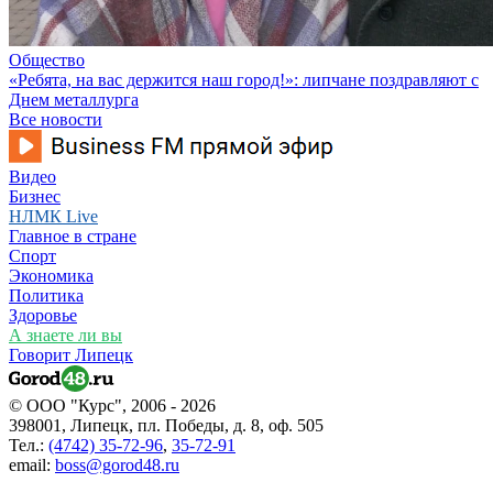
Общество
«Ребята, на вас держится наш город!»: липчане поздравляют с
Днем металлурга
Все новости
Видео
Бизнес
НЛМК Live
Главное в стране
Спорт
Экономика
Политика
Здоровье
А знаете ли вы
Говорит Липецк
© ООО "Курс", 2006 - 2026
398001, Липецк, пл. Победы, д. 8, оф. 505
Тел.:
(4742) 35-72-96
,
35-72-91
email:
boss@gorod48.ru