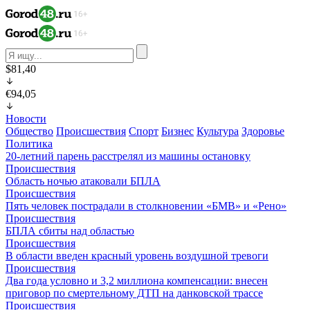
$81,40
€94,05
Новости
Общество
Происшествия
Спорт
Бизнес
Культура
Здоровье
Политика
20-летний парень расстрелял из машины остановку
Происшествия
Область ночью атаковали БПЛА
Происшествия
Пять человек пострадали в столкновении «БМВ» и «Рено»
Происшествия
БПЛА сбиты над областью
Происшествия
В области введен красный уровень воздушной тревоги
Происшествия
Два года условно и 3,2 миллиона компенсации: внесен
приговор по смертельному ДТП на данковской трассе
Происшествия