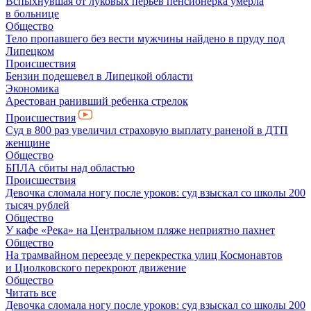
Вспыхнувшая от луковых перьев пенсионерка умерла
в больнице
Общество
Тело пропавшего без вести мужчины найдено в пруду под
Липецком
Происшествия
Бензин подешевел в Липецкой области
Экономика
Арестован ранивший ребенка стрелок
Происшествия
Суд в 800 раз увеличил страховую выплату раненой в ДТП
женщине
Общество
БПЛА сбиты над областью
Происшествия
Девочка сломала ногу после уроков: суд взыскал со школы 200
тысяч рублей
Общество
У кафе «Река» на Центральном пляже неприятно пахнет
Общество
На трамвайном переезде у перекрестка улиц Космонавтов
и Циолковского перекроют движение
Общество
Читать все
Девочка сломала ногу после уроков: суд взыскал со школы 200