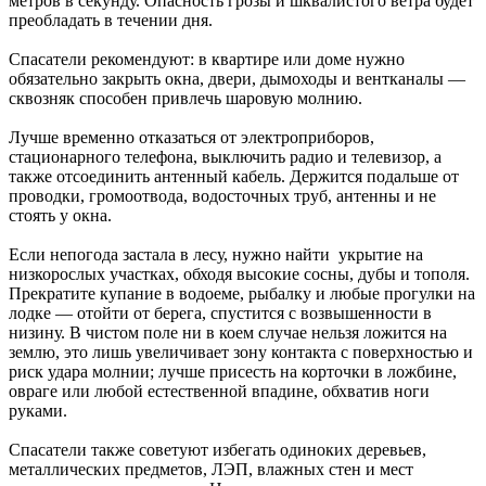
метров в секунду. Опасность грозы и шквалистого ветра будет
преобладать в течении дня.
Спасатели рекомендуют: в квартире или доме нужно
обязательно закрыть окна, двери, дымоходы и вентканалы —
сквозняк способен привлечь шаровую молнию.
Лучше временно отказаться от электроприборов,
стационарного телефона, выключить радио и телевизор, а
также отсоединить антенный кабель. Держится подальше от
проводки, громоотвода, водосточных труб, антенны и не
стоять у окна.
Если непогода застала в лесу, нужно найти укрытие на
низкорослых участках, обходя высокие сосны, дубы и тополя.
Прекратите купание в водоеме, рыбалку и любые прогулки на
лодке — отойти от берега, спустится с возвышенности в
низину. В чистом поле ни в коем случае нельзя ложится на
землю, это лишь увеличивает зону контакта с поверхностью и
риск удара молнии; лучше присесть на корточки в ложбине,
овраге или любой естественной впадине, обхватив ноги
руками.
Спасатели также советуют избегать одиноких деревьев,
металлических предметов, ЛЭП, влажных стен и мест