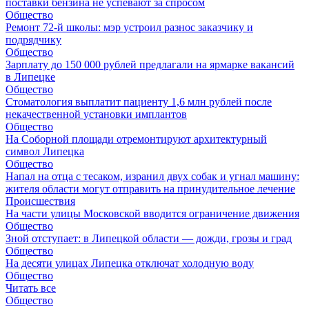
поставки бензина не успевают за спросом
Общество
Ремонт 72‑й школы: мэр устроил разнос заказчику и
подрядчику
Общество
Зарплату до 150 000 рублей предлагали на ярмарке вакансий
в Липецке
Общество
Стоматология выплатит пациенту 1,6 млн рублей после
некачественной установки имплантов
Общество
На Соборной площади отремонтируют архитектурный
символ Липецка
Общество
Напал на отца с тесаком, изранил двух собак и угнал машину:
жителя области могут отправить на принудительное лечение
Происшествия
На части улицы Московской вводится ограничение движения
Общество
Зной отступает: в Липецкой области — дожди, грозы и град
Общество
На десяти улицах Липецка отключат холодную воду
Общество
Читать все
Общество