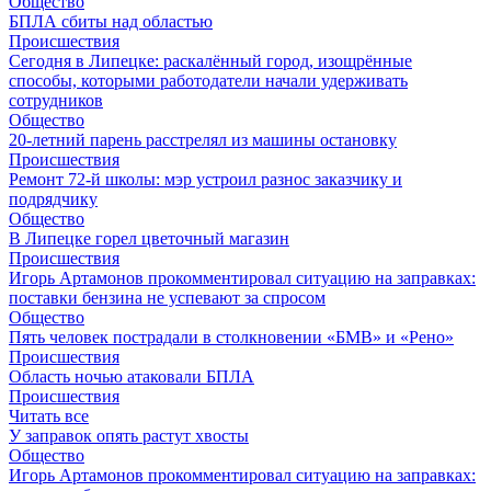
Общество
БПЛА сбиты над областью
Происшествия
Сегодня в Липецке: раскалённый город, изощрённые
способы, которыми работодатели начали удерживать
сотрудников
Общество
20-летний парень расстрелял из машины остановку
Происшествия
Ремонт 72‑й школы: мэр устроил разнос заказчику и
подрядчику
Общество
В Липецке горел цветочный магазин
Происшествия
Игорь Артамонов прокомментировал ситуацию на заправках:
поставки бензина не успевают за спросом
Общество
Пять человек пострадали в столкновении «БМВ» и «Рено»
Происшествия
Область ночью атаковали БПЛА
Происшествия
Читать все
У заправок опять растут хвосты
Общество
Игорь Артамонов прокомментировал ситуацию на заправках: