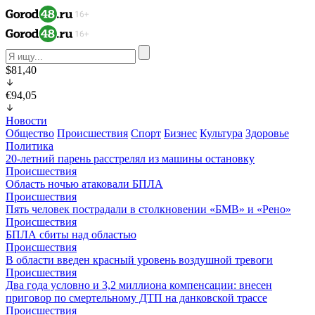
$81,40
€94,05
Новости
Общество
Происшествия
Спорт
Бизнес
Культура
Здоровье
Политика
20-летний парень расстрелял из машины остановку
Происшествия
Область ночью атаковали БПЛА
Происшествия
Пять человек пострадали в столкновении «БМВ» и «Рено»
Происшествия
БПЛА сбиты над областью
Происшествия
В области введен красный уровень воздушной тревоги
Происшествия
Два года условно и 3,2 миллиона компенсации: внесен
приговор по смертельному ДТП на данковской трассе
Происшествия