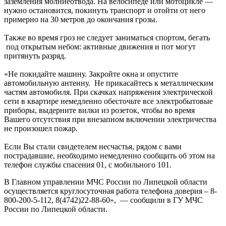
заземления молниеотвода. На велосипеде или мотоцикле —
нужно остановится, покинуть транспорт и отойти от него
примерно на 30 метров до окончания грозы.
Также во время гроз не следует заниматься спортом, бегать
под открытым небом: активные движения и пот могут
притянуть разряд.
«Не покидайте машину. Закройте окна и опустите
автомобильную антенну. Не прикасайтесь к металлическим
частям автомобиля. При скачках напряжения электрической
сети в квартире немедленно обесточьте все электробытовые
приборы, выдерните вилки из розеток, чтобы во время
Вашего отсутствия при внезапном включении электричества
не произошел пожар.
Если Вы стали свидетелем несчастья, рядом с вами
пострадавшие, необходимо немедленно сообщить об этом на
телефон службы спасения 01, с мобильного 101.
В Главном управлении МЧС России по Липецкой области
осуществляется круглосуточная работа телефона доверия – 8-
800-200-5-112, 8(4742)22-88-60», — сообщили в ГУ МЧС
России по Липецкой области.