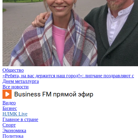
Общество
«Ребята, на вас держится наш город!»: липчане поздравляют с
Днем металлурга
Все новости
Видео
Бизнес
НЛМК Live
Главное в стране
Спорт
Экономика
Политика