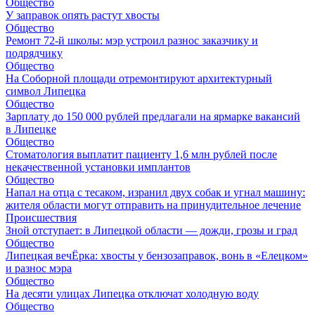
Общество
У заправок опять растут хвосты
Общество
Ремонт 72‑й школы: мэр устроил разнос заказчику и
подрядчику
Общество
На Соборной площади отремонтируют архитектурный
символ Липецка
Общество
Зарплату до 150 000 рублей предлагали на ярмарке вакансий
в Липецке
Общество
Стоматология выплатит пациенту 1,6 млн рублей после
некачественной установки имплантов
Общество
Напал на отца с тесаком, изранил двух собак и угнал машину:
жителя области могут отправить на принудительное лечение
Происшествия
Зной отступает: в Липецкой области — дожди, грозы и град
Общество
Липецкая вечЁрка: хвосты у бензозаправок, вонь в «Елецком»
и разнос мэра
Общество
На десяти улицах Липецка отключат холодную воду
Общество