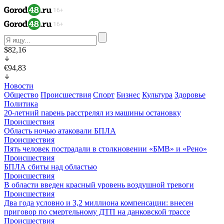
$82,16
€94,83
Новости
Общество
Происшествия
Спорт
Бизнес
Культура
Здоровье
Политика
20-летний парень расстрелял из машины остановку
Происшествия
Область ночью атаковали БПЛА
Происшествия
Пять человек пострадали в столкновении «БМВ» и «Рено»
Происшествия
БПЛА сбиты над областью
Происшествия
В области введен красный уровень воздушной тревоги
Происшествия
Два года условно и 3,2 миллиона компенсации: внесен
приговор по смертельному ДТП на данковской трассе
Происшествия