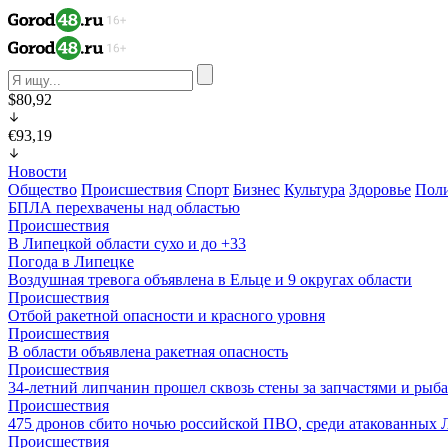
$80,92
€93,19
Новости
Общество
Происшествия
Спорт
Бизнес
Культура
Здоровье
Пол
БПЛА перехвачены над областью
Происшествия
В Липецкой области сухо и до +33
Погода в Липецке
Воздушная тревога объявлена в Ельце и 9 округах области
Происшествия
Отбой ракетной опасности и красного уровня
Происшествия
В области объявлена ракетная опасность
Происшествия
34-летний липчанин прошел сквозь стены за запчастями и ры
Происшествия
475 дронов сбито ночью российской ПВО, среди атакованных 
Происшествия