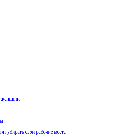
а женщина
ем
тят убирать свои рабочие места