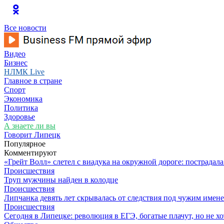
Все новости
Видео
Бизнес
НЛМК Live
Главное в стране
Спорт
Экономика
Политика
Здоровье
А знаете ли вы
Говорит Липецк
Популярное
Комментируют
«Грейт Волл» слетел с виадука на окружной дороге: пострадал
Происшествия
Труп мужчины найден в колодце
Происшествия
Липчанка девять лет скрывалась от следствия под чужим имен
Происшествия
Сегодня в Липецке: революция в ЕГЭ, богатые плачут, но не хо