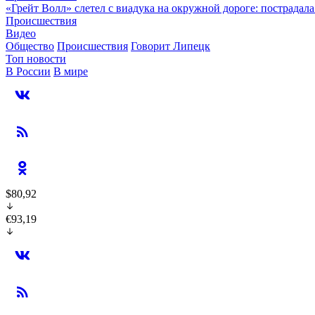
«Грейт Волл» слетел с виадука на окружной дороге: пострадал
Происшествия
Видео
Общество
Происшествия
Говорит Липецк
Топ новости
В России
В мире
$80,92
€93,19