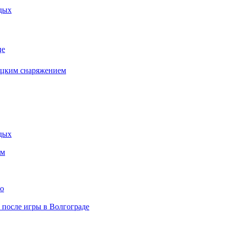
дых
це
бацким снаряжением
дых
ем
то
» после игры в Волгограде