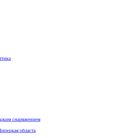
итика
бацким снаряжением
Липецкая область