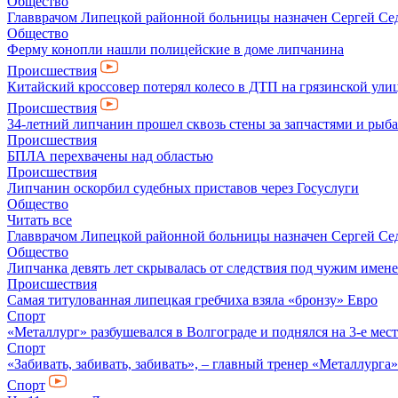
Общество
Главврачом Липецкой районной больницы назначен Сергей Се
Общество
Ферму конопли нашли полицейские в доме липчанина
Происшествия
Китайский кроссовер потерял колесо в ДТП на грязинской ули
Происшествия
34-летний липчанин прошел сквозь стены за запчастями и ры
Происшествия
БПЛА перехвачены над областью
Происшествия
Липчанин оскорбил судебных приставов через Госуслуги
Общество
Читать все
Главврачом Липецкой районной больницы назначен Сергей Се
Общество
Липчанка девять лет скрывалась от следствия под чужим имен
Происшествия
Самая титулованная липецкая гребчиха взяла «бронзу» Евро
Спорт
«Металлург» разбушевался в Волгограде и поднялся на 3-е мес
Спорт
«Забивать, забивать, забивать», – главный тренер «Металлурга
Спорт