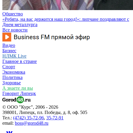
Общество
«Ребята, на вас держится наш город!»: липчане поздравляют с
Днем металлурга
Все новости
Видео
Бизнес
НЛМК Live
Главное в стране
Спорт
Экономика
Политика
Здоровье
А знаете ли вы
Говорит Липецк
© ООО "Курс", 2006 - 2026
398001, Липецк, пл. Победы, д. 8, оф. 505
Тел.:
(4742) 35-72-96
,
35-72-91
email:
boss@gorod48.ru