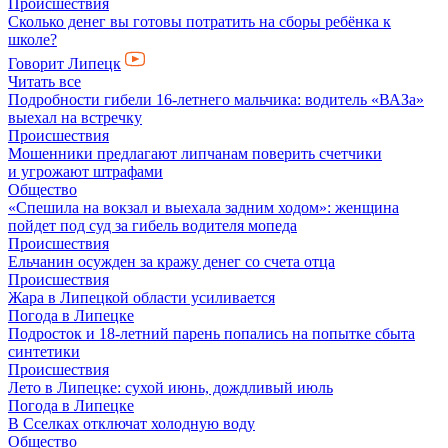
Происшествия
Сколько денег вы готовы потратить на сборы ребёнка к
школе?
Говорит Липецк
Читать все
Подробности гибели 16-летнего мальчика: водитель «ВАЗа»
выехал на встречку
Происшествия
Мошенники предлагают липчанам поверить счетчики
и угрожают штрафами
Общество
«Спешила на вокзал и выехала задним ходом»: женщина
пойдет под суд за гибель водителя мопеда
Происшествия
Ельчанин осужден за кражу денег со счета отца
Происшествия
Жара в Липецкой области усиливается
Погода в Липецке
Подросток и 18-летний парень попались на попытке сбыта
синтетики
Происшествия
Лето в Липецке: сухой июнь, дождливый июль
Погода в Липецке
В Сселках отключат холодную воду
Общество