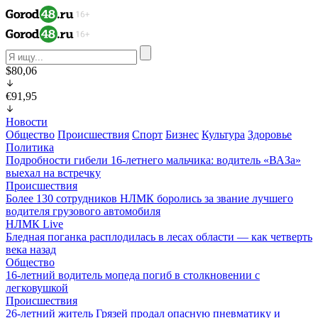
$80,06
€91,95
Новости
Общество
Происшествия
Спорт
Бизнес
Культура
Здоровье
Политика
Подробности гибели 16-летнего мальчика: водитель «ВАЗа»
выехал на встречку
Происшествия
Более 130 сотрудников НЛМК боролись за звание лучшего
водителя грузового автомобиля
НЛМК Live
Бледная поганка расплодилась в лесах области — как четверть
века назад
Общество
16-летний водитель мопеда погиб в столкновении с
легковушкой
Происшествия
26-летний житель Грязей продал опасную пневматику и