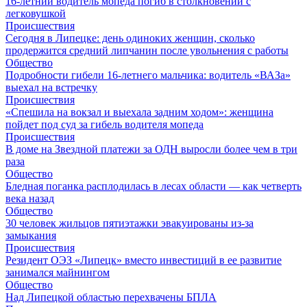
16-летний водитель мопеда погиб в столкновении с
легковушкой
Происшествия
Сегодня в Липецке: день одиноких женщин, сколько
продержится средний липчанин после увольнения с работы
Общество
Подробности гибели 16-летнего мальчика: водитель «ВАЗа»
выехал на встречку
Происшествия
«Спешила на вокзал и выехала задним ходом»: женщина
пойдет под суд за гибель водителя мопеда
Происшествия
В доме на Звездной платежи за ОДН выросли более чем в три
раза
Общество
Бледная поганка расплодилась в лесах области — как четверть
века назад
Общество
30 человек жильцов пятиэтажки эвакуированы из-за
замыкания
Происшествия
Резидент ОЭЗ «Липецк» вместо инвестиций в ее развитие
занимался майнингом
Общество
Над Липецкой областью перехвачены БПЛА