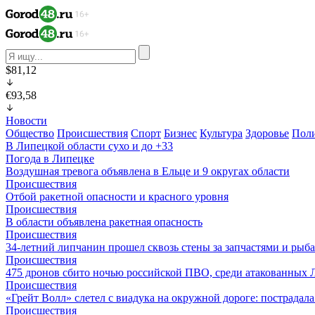
$81,12
€93,58
Новости
Общество
Происшествия
Спорт
Бизнес
Культура
Здоровье
Пол
В Липецкой области сухо и до +33
Погода в Липецке
Воздушная тревога объявлена в Ельце и 9 округах области
Происшествия
Отбой ракетной опасности и красного уровня
Происшествия
В области объявлена ракетная опасность
Происшествия
34-летний липчанин прошел сквозь стены за запчастями и ры
Происшествия
475 дронов сбито ночью российской ПВО, среди атакованных 
Происшествия
«Грейт Волл» слетел с виадука на окружной дороге: пострадал
Происшествия