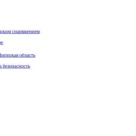
бацким снаряжением
це
Липецкая область
а безопасность