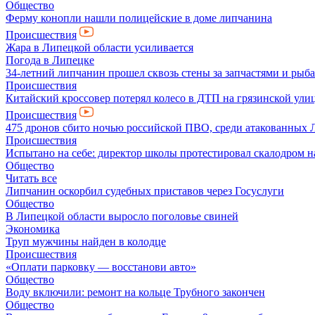
Общество
Ферму конопли нашли полицейские в доме липчанина
Происшествия
Жара в Липецкой области усиливается
Погода в Липецке
34-летний липчанин прошел сквозь стены за запчастями и ры
Происшествия
Китайский кроссовер потерял колесо в ДТП на грязинской ули
Происшествия
475 дронов сбито ночью российской ПВО, среди атакованных 
Происшествия
Испытано на себе: директор школы протестировал скалодром н
Общество
Читать все
Липчанин оскорбил судебных приставов через Госуслуги
Общество
В Липецкой области выросло поголовье свиней
Экономика
Труп мужчины найден в колодце
Происшествия
«Оплати парковку — восстанови авто»
Общество
Воду включили: ремонт на кольце Трубного закончен
Общество