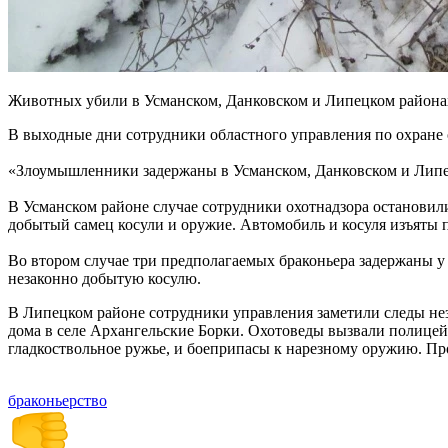
Животных убили в Усманском, Данковском и Липецком районах
В выходные дни сотрудники областного управления по охране 
«Злоумышленники задержаны в Усманском, Данковском и Липе
В Усманском районе случае сотрудники охотнадзора остановил
добытый самец косули и оружие. Автомобиль и косуля изъяты
Во втором случае три предполагаемых браконьера задержаны у
незаконно добытую косулю.
В Липецком районе сотрудники управления заметили следы не
дома в селе Архангельские Борки. Охотоведы вызвали полицей
гладкоствольное ружье, и боеприпасы к нарезному оружию. П
браконьерство