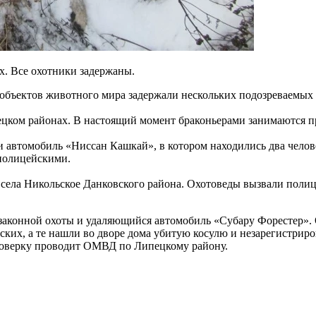
. Все охотники задержаны.
объектов животного мира задержали нескольких подозреваемых в
цком районах. В настоящий момент браконьерами занимаются п
и автомобиль «Ниссан Кашкай», в котором находились два чело
 полицейскими.
 села Никольское Данковского района. Охотоведы вызвали полиц
законной охоты и удаляющийся автомобиль «Субару Форестер». 
ских, а те нашли во дворе дома убитую косулю и незарегистрир
роверку проводит ОМВД по Липецкому району.