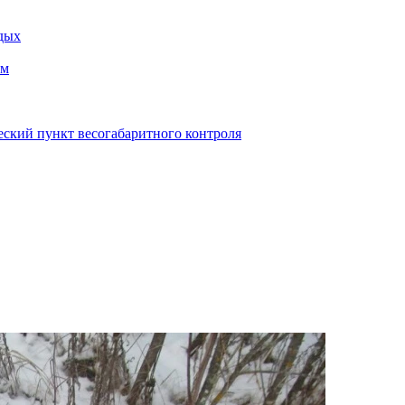
дых
ем
еский пункт весогабаритного контроля