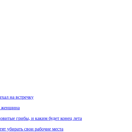
ехал на встречку
а женщина
овитые грибы, и каким будет конец лета
тят убирать свои рабочие места