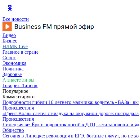
Все новости
Видео
Бизнес
НЛМК Live
Главное в стране
Спорт
Экономика
Политика
Здоровье
А знаете ли вы
Говорит Липецк
Популярное
Комментируют
Подробности гибели 16-летнего мальчика: водитель «ВАЗа» вы
Происшествия
«Грейт Волл» слетел с виадука на окружной дороге: пострадал
Происшествия
Липецкая вечЁрка: подросток погиб в ДТП, леса заполонили яд
Общество
Сегодня в Липецке: революция в ЕГЭ, богатые плачут, но не хо