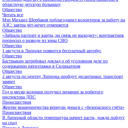
областную детскую больницу
Общество
Читать все
Мэр Михаил Щербаков поблагодарил волонтеров за работу на
АЗС: завтра чёт-нечет отменяется
Общество
«Забрала паспорт и карты, на связь не выходит»: контрактник
попросил о разводе из зоны СВО
Общество
1 августа в Липецке появится бесплатный автобус
Общество
Бастрыкин затребовал доклад о об уголовном деле по
содержанию пятиэтажки в Силикатном
Общество
2 августа по центру Липецка пройдут десантники: транспорт
замрет
Общество
Год и месяц колонии получил личанин за побитого
инспектора ДПС
Происшествия
Жертве мошенничества вернули деньги с «безопасного счёта»
Происшествия
В Липецкой области температура начнет расти, дожди пойдут
на спад
Погода в Липецке