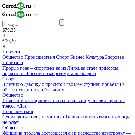
$79,35
€90,20
Новости
Общество
Происшествия
Спорт
Бизнес
Культура
Здоровье
Политика
Прорыв года – спортсменка из Липецка стала призёром
первенства России по морскому многоборью
Спорт
8-летнюю девочку с пробитой гвоздем ступней привезли в
областную детскую больницу
Общество
15-летний мотоциклист попал в больницу после аварии на
трассе «Дон»
Происшествия
Схема движения у памятника Танкистам меняться в пятницу
не будет
Общество
Женщина продала доставшееся ей в наследство двустволку —