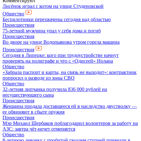
Комментируют
Лисёнок играл с котом на улице Студеновской
Общество
Беспилотники перехвачены сегодня над областью
Происшествия
75-летний мужчина упал у себя дома и погиб
Происшествия
Во дворе на улице Водопьянова утром горела машина
Происшествия
Сегодня в Липецке: кого при трудоустройстве начнут
проверять на полиграфе и что с «Одисеей» Нолана
Общество
«Забрала паспорт и карты, на связь не выходит»: контрактник
попросил о разводе из зоны СВО
Общество
32-летняя липчанка получила 836 000 рублей на
несуществующего сына
Происшествия
Женщина продала доставшееся ей в наследство двустволку —
ее обвиняют в сбыте оружия
Происшествия
Мэр Михаил Щербаков поблагодарил волонтеров за работу на
АЗС: завтра чёт-нечет отменяется
Общество
8-летнюю девочку с пробитой гвоздем ступней привезли в