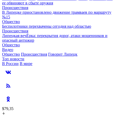
ее обвиняют в сбыте оружия
Происшествия
В Липецке приостановлено движение трамваев по маршруту
№15
Общество
Беспилотники перехвачены сегодня над областью
Происшествия
Липецкая вечЁрка: перекрытия дорог, атаки мошенников и
опасный антижир
Общество
Видео
Общество
Происшествия
Говорит Липецк
Топ новости
В России
В мире
$79,35