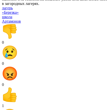
в загородных лагерях.
лагерь
«Березка»
школа
Артамонов
0
0
0
1