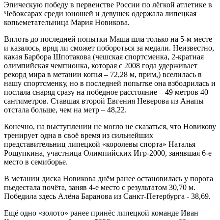
Эпическую победу в первенстве России по лёгкой атлетике в
Чебоксарах среди юношей и девушек одержала липецкая
копьеметательница Мария Новикова.
Вплоть до последней попытки Маша шла только на 5-м месте
и казалось, вряд ли сможет побороться за медали. Неизвестно,
какая Барбора Шпотакова (чешская спортсменка, 2-кратная
олимпийская чемпионка, которая с 2008 года удерживает
рекорд мира в метании копья – 72,28 м, прим,) вселилась в
нашу спортсменку, но в последней попытке она взбодрилась и
послала снаряд сразу на победное расстояние – 49 метров 40
сантиметров. Ставшая второй Евгения Неверова из Анапы
отстала больше, чем на метр – 48,22.
Конечно, на выступлении не могло не сказаться, что Новикову
тренирует одна в своё время из сильнейших
представительниц липецкой «королевы спорта» Наталья
Рощупкина, участница Олимпийских Игр-2000, занявшая 6-е
место в семиборье.
В метании диска Новикова днём ранее остановилась у порога
пьедестала почёта, заняв 4-е место с результатом 30,70 м.
Победила здесь Алёна Баранова из Санкт-Петербурга - 38,69.
Ещё одно «золото» ранее принёс липецкой команде Иван