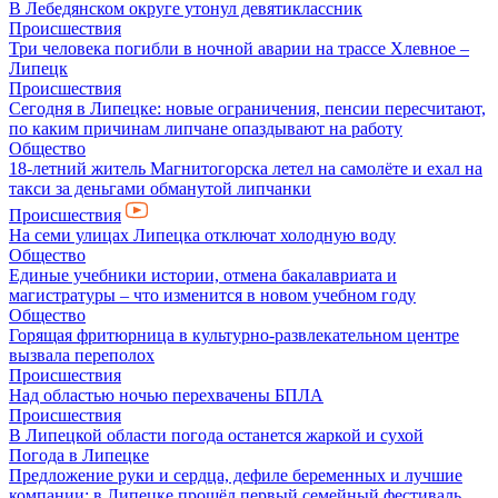
В Лебедянском округе утонул девятиклассник
Происшествия
Три человека погибли в ночной аварии на трассе Хлевное –
Липецк
Происшествия
Сегодня в Липецке: новые ограничения, пенсии пересчитают,
по каким причинам липчане опаздывают на работу
Общество
18-летний житель Магнитогорска летел на самолёте и ехал на
такси за деньгами обманутой липчанки
Происшествия
На семи улицах Липецка отключат холодную воду
Общество
Единые учебники истории, отмена бакалавриата и
магистратуры – что изменится в новом учебном году
Общество
Горящая фритюрница в культурно-развлекательном центре
вызвала переполох
Происшествия
Над областью ночью перехвачены БПЛА
Происшествия
В Липецкой области погода останется жаркой и сухой
Погода в Липецке
Предложение руки и сердца, дефиле беременных и лучшие
компании: в Липецке прошёл первый семейный фестиваль