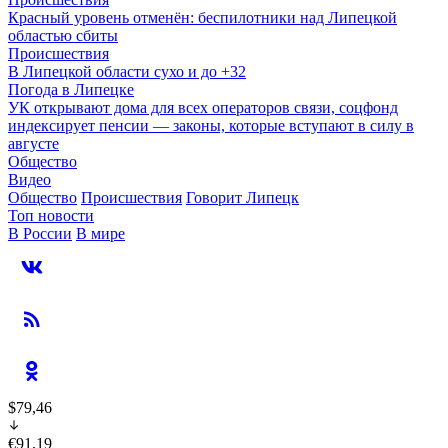
Красный уровень отменён: беспилотники над Липецкой
областью сбиты
Происшествия
В Липецкой области сухо и до +32
Погода в Липецке
УК открывают дома для всех операторов связи, соцфонд
индексирует пенсии — законы, которые вступают в силу в
августе
Общество
Видео
Общество
Происшествия
Говорит Липецк
Топ новости
В России
В мире
$79,46
€91,19