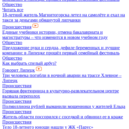
Общество
Читать все
18-летний житель Магнитогорска летел на самолёте и ехал на
такси за деньгами обманутой липчанки
Происшествия
Единые учебники истории, отмена бакалавриата и
магистратуры – что изменится в новом учебном году
Общество
Предложение руки и сердца, дефиле беременных и лучшие
компании: в Липецке прошёл первый семейный фестиваль
Общество
Как выбрать спелый арбуз?
Говорит Липецк
Три человека погибли в ночной аварии на трассе Хлевное –
Липецк
Происшествия
Горящая фритюрница в культурно-развлекательном центре
вызвала переполох
Происшествия
Полмиллиона рублей выманили мошенники у жителей Ельца
Происшествия
Житель области поссорился с соседкой и обвинил ее в краже
Происшествия
Тело 18-летнего юноши нашли у ЖК «Парус»