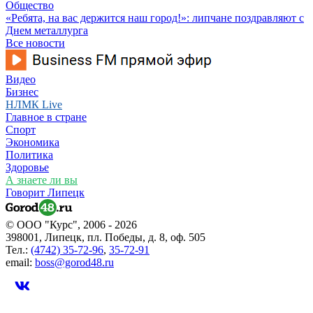
Общество
«Ребята, на вас держится наш город!»: липчане поздравляют с
Днем металлурга
Все новости
Видео
Бизнес
НЛМК Live
Главное в стране
Спорт
Экономика
Политика
Здоровье
А знаете ли вы
Говорит Липецк
© ООО "Курс", 2006 - 2026
398001, Липецк, пл. Победы, д. 8, оф. 505
Тел.:
(4742) 35-72-96
,
35-72-91
email:
boss@gorod48.ru