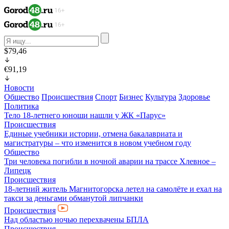
$79,46
€91,19
Новости
Общество
Происшествия
Спорт
Бизнес
Культура
Здоровье
Политика
Тело 18-летнего юноши нашли у ЖК «Парус»
Происшествия
Единые учебники истории, отмена бакалавриата и
магистратуры – что изменится в новом учебном году
Общество
Три человека погибли в ночной аварии на трассе Хлевное –
Липецк
Происшествия
18-летний житель Магнитогорска летел на самолёте и ехал на
такси за деньгами обманутой липчанки
Происшествия
Над областью ночью перехвачены БПЛА
Происшествия