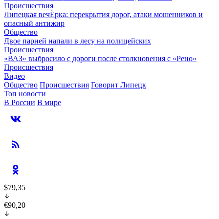
Происшествия
Липецкая вечЁрка: перекрытия дорог, атаки мошенников и
опасный антижир
Общество
Двое парней напали в лесу на полицейских
Происшествия
«ВАЗ» выбросило с дороги после столкновения с «Рено»
Происшествия
Видео
Общество
Происшествия
Говорит Липецк
Топ новости
В России
В мире
$79,35
€90,20