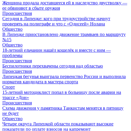
Женщина продала доставшееся ей в наследство двустволку —
ее обвиняют в сбыте оружия
Происшествия
Сегодня в Липецке: кого при трудоустройстве начнут
проверять на полиграфе и что с «Одисеей» Нолана
Общество
В Липецке приостановлено движение трамваев по маршруту
№15
Общество
18-летний ельчанин нашёл кошелёк и вместе с ним —
проблемы
Происшествия
Беспилотники перехвачены сегодня над областью
Происшествия
Липецкая бегунья выиграла первенство России и выполнила
норматив кандидата в мастера спорта
Спорт
15-летний мотоциклист попал в больницу после аварии на
трассе «Дон»
Происшествия
Схема движения у памятника Танкистам менятся в пятницу
не будет
Общество
Четыре округа Липецкой области показывают высокие
показатели по оплате взносов на капремонт