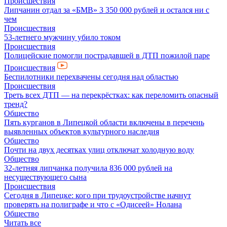
Происшествия
Липчанин отдал за «БМВ» 3 350 000 рублей и остался ни с
чем
Происшествия
53-летнего мужчину убило током
Происшествия
Полицейские помогли пострадавшей в ДТП пожилой паре
Происшествия
Беспилотники перехвачены сегодня над областью
Происшествия
Треть всех ДТП — на перекрёстках: как переломить опасный
тренд?
Общество
Пять курганов в Липецкой области включены в перечень
выявленных объектов культурного наследия
Общество
Почти на двух десятках улиц отключат холодную воду
Общество
32-летняя липчанка получила 836 000 рублей на
несуществующего сына
Происшествия
Сегодня в Липецке: кого при трудоустройстве начнут
проверять на полиграфе и что с «Одисеей» Нолана
Общество
Читать все