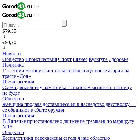
$79,35
€90,20
Новости
Общество
Происшествия
Спорт
Бизнес
Культура
Здоровье
Политика
15-летний мотоциклист попал в больницу после аварии на
трассе «Дон»
Происшествия
Схема движения у памятника Танкистам менятся в пятницу
не будет
Общество
Женщина продала доставшееся ей в наследство двустволку —
ее обвиняют в сбыте оружия
Происшествия
В Липецке приостановлено движение трамваев по маршруту
№15
Общество
Беспилотники перехвачены сегодня над областью