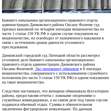
Бывшего начальника организационно-правового отдела
администрации Данковского района Оксану Фалееву суд
признал виновной по четырём эпизодам мошенничества по
части 1 статьи 159 УК РФ и одном случае покушения на
мошенничество, но освободил от назначенного наказания в
связи с истечением сроков давности уголовного
преследования.
Данковский городской суд Липецкой области рассмотрел
уголовное дело бывшего начальника организационно-
правового отдела администрации Данковского района
Оксаны Фалеевой.
Экс-чиновницу обвиняли
в 8 эпизодах
мошенничества, совершенного с использованием служебного
положения (по части 3 статьи 159 УК РФ) и одном покушении
на такое мошенничество.
Следствие настаивало, что женщина обманывала бухгалтерию
района, предоставляя отчеты с ложными сведениями о
служебных командировках, а на самом деле под таким соусом
подавался обычный отдых. Суммы в обвинительном
заключении фигурировали немаленькие. По данным