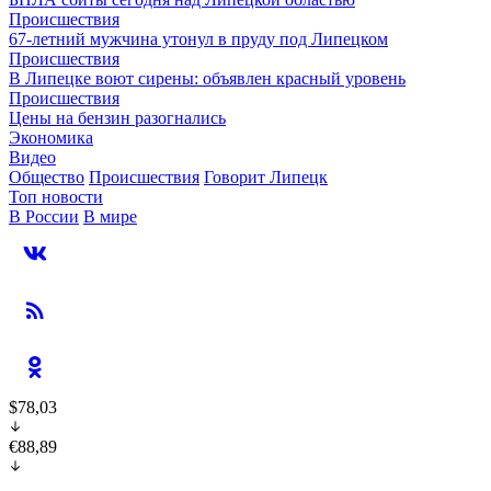
Происшествия
67-летний мужчина утонул в пруду под Липецком
Происшествия
В Липецке воют сирены: объявлен красный уровень
Происшествия
Цены на бензин разогнались
Экономика
Видео
Общество
Происшествия
Говорит Липецк
Топ новости
В России
В мире
$78,03
€88,89