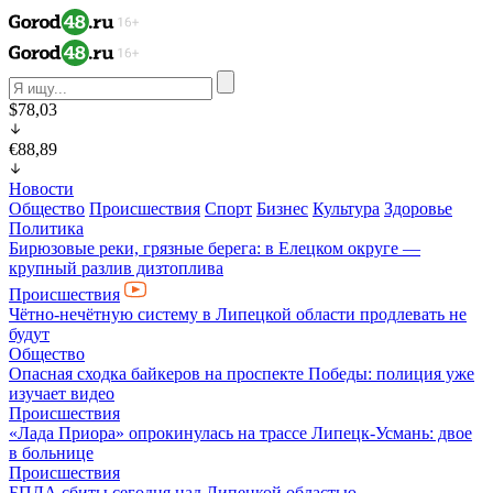
$78,03
€88,89
Новости
Общество
Происшествия
Спорт
Бизнес
Культура
Здоровье
Политика
Бирюзовые реки, грязные берега: в Елецком округе —
крупный разлив дизтоплива
Происшествия
Чётно-нечётную систему в Липецкой области продлевать не
будут
Общество
Опасная сходка байкеров на проспекте Победы: полиция уже
изучает видео
Происшествия
«Лада Приора» опрокинулась на трассе Липецк-Усмань: двое
в больнице
Происшествия
БПЛА сбиты сегодня над Липецкой областью