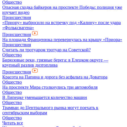
Общество
Опасная сходка байкеров на проспекте Победы: полиция уже
изучает видео
Происшествия
«Приору» выбросило на встречку под «Калину» после удара
«Фольксвагена»
Происшествия
На площади Франценюка перевернулась на крышу «Приора»
Происшествия
Считать ли тротуаром тротуар на Советской?
Общество
Бирюзовые реки, грязные берега: в Елецком округе —
крупный разлив дизтоплива
Происшествия
Красота на Папина и дорога без асфальта на Доватора
Общество
На проспекте Мира столкнулись три автомобиля
Общество
В Липецке уменьшается количество машин
Общество
Трамваи до Центрального рынка могут поехать к
сентябрьским выборам
Общество
Читать все