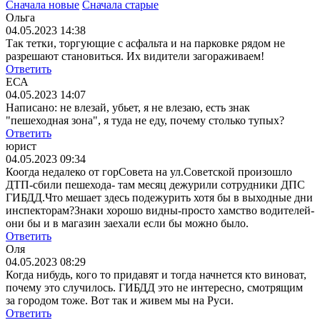
Сначала новые
Сначала старые
Ольга
04.05.2023 14:38
Так тетки, торгующие с асфальта и на парковке рядом не
разрешают становиться. Их видители загораживаем!
Ответить
ЕСА
04.05.2023 14:07
Написано: не влезай, убьет, я не влезаю, есть знак
"пешеходная зона", я туда не еду, почему столько тупых?
Ответить
юрист
04.05.2023 09:34
Коогда недалеко от горСовета на ул.Советской произошло
ДТП-сбили пешехода- там месяц дежурили сотрудники ДПС
ГИБДД.Что мешает здесь подежурить хотя бы в выходные дни
инспекторам?Знаки хорошо видны-просто хамство водителей-
они бы и в магазин заехали если бы можно было.
Ответить
Оля
04.05.2023 08:29
Когда нибудь, кого то придавят и тогда начнется кто виноват,
почему это случилось. ГИБДД это не интересно, смотрящим
за городом тоже. Вот так и живем мы на Руси.
Ответить