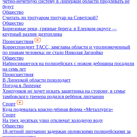
Чётно-нечётную систему в Липецкой области продлевать не
будут
Общество
Считать ли тротуаром тротуар на Советской?
Общество
Бирюзовые реки, грязные берега: в Елецком округе —
крупный разлив дизтоплива
Происшествия
Корреспондент ТАСС, замглавы области и уполномоченный
по правам человека: не стало Николая Загнойко
Общество
Набросившегося на полицейских с ножом дебошира посадили
на семь лет
Происшествия
В Липецкой области похолодает
Погода в Липецке
Хрипунков не хочет искать защитника на стороне, в семье
тамбовского тренера родился ребёнок липчанин
Спорт
Куда подевалась красно-чёрная форма «Металлурга»
Спорт
На трех десятках улиц отключат холодную воду
Общество
18-летний липчанин задержан орловскими полицейскими за
мошенничество