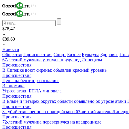
$78,47
€89,60
Новости
Общество
Происшествия
Спорт
Бизнес
Культура
Здоровье
Пол
67-летний мужчина утонул в пруду под Липецком
Происшествия
В Липецке воют сирены: объявлен красный уровень
Происшествия
Цены на бензин разогнались
Экономика
Угроза атаки БПЛА миновала
Происшествия
В Ельце и четырех округах области объявлено об угрозе атак
Происшествия
За убийство военного полицейского 63-летний житель Липецко
Происшествия
72-летний мужчина перевернулся на квадроцикле
Происшествия