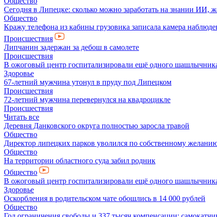
Общество
Сегодня в Липецке: сколько можно заработать на знании ИИ, ж
Общество
Кражу телефона из кабины грузовика записала камера наблюде
Происшествия
Липчанин задержан за дебош в самолете
Происшествия
В ожоговый центр госпитализировали ещё одного шашлычник
Здоровье
67-летний мужчина утонул в пруду под Липецком
Происшествия
72-летний мужчина перевернулся на квадроцикле
Происшествия
Читать все
Деревня Данковского округа полностью заросла травой
Общество
Директор липецких парков уволился по собственному желани
Общество
На территории областного суда забил родник
Общество
В ожоговый центр госпитализировали ещё одного шашлычник
Здоровье
Оскорбления в родительском чате обошлись в 14 000 рублей
Общество
Год ограничения свободы и 337 тысяч компенсации: самокатчик