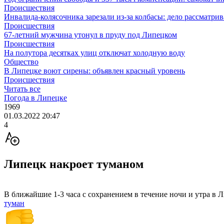
Происшествия
Инвалида-колясочника зарезали из-за колбасы: дело рассматрив
Происшествия
67-летний мужчина утонул в пруду под Липецком
Происшествия
На полутора десятках улиц отключат холодную воду
Общество
В Липецке воют сирены: объявлен красный уровень
Происшествия
Читать все
Погода в Липецке
1969
01.03.2022 20:47
4
Липецк накроет туманом
В ближайшие 1-3 часа с сохранением в течение ночи и утра в 
туман