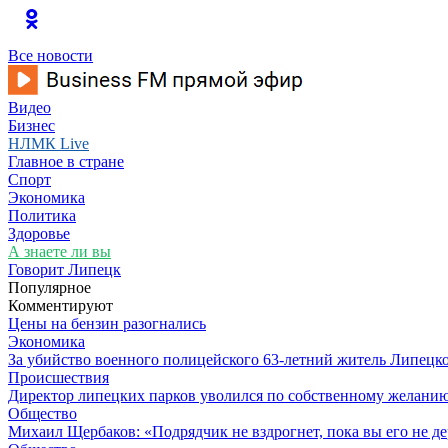
Все новости
Видео
Бизнес
НЛМК Live
Главное в стране
Спорт
Экономика
Политика
Здоровье
А знаете ли вы
Говорит Липецк
Популярное
Комментируют
Цены на бензин разогнались
Экономика
За убийство военного полицейского 63-летний житель Липецко
Происшествия
Директор липецких парков уволился по собственному желани
Общество
Михаил Щербаков: «Подрядчик не вздрогнет, пока вы его не д