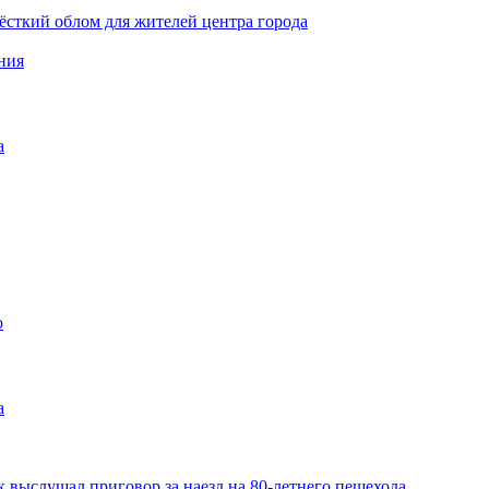
ёсткий облом для жителей центра города
ния
а
ю
а
 выслушал приговор за наезд на 80-летнего пешехода