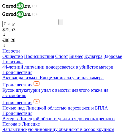
$75,53
€88,28
Новости
Общество
Происшествия
Спорт
Бизнес
Культура
Здоровье
Политика
44-летний липчанин подозревается в убийстве матери
Происшествия
Акт вандализма в Ельце записала уличная камера
Происшествия
Кусок штукатурки упал с высоты девятого этажа на
автомобиль
Происшествия
Ночью над Липецкой областью перехвачены БПЛА
Происшествия
Ветер в Липецкой области усилится до очень крепкого
Погода в Липецке
Чаплыгинскую чиновницу обвиняют в особо крупном