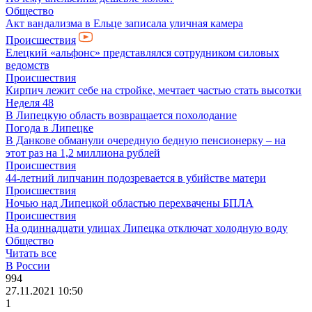
Общество
Акт вандализма в Ельце записала уличная камера
Происшествия
Елецкий «альфонс» представлялся сотрудником силовых
ведомств
Происшествия
Кирпич лежит себе на стройке, мечтает частью стать высотки
Неделя 48
В Липецкую область возвращается похолодание
Погода в Липецке
В Данкове обманули очередную бедную пенсионерку – на
этот раз на 1,2 миллиона рублей
Происшествия
44-летний липчанин подозревается в убийстве матери
Происшествия
Ночью над Липецкой областью перехвачены БПЛА
Происшествия
На одиннадцати улицах Липецка отключат холодную воду
Общество
Читать все
В России
994
27.11.2021 10:50
1