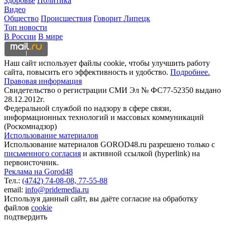
Здоровье
Политика
Видео
Общество
Происшествия
Говорит Липецк
Топ новости
В России
В мире
Наш сайт использует файлы cookie, чтобы улучшить работу
сайта, повысить его эффективность и удобство.
Подробнее.
Правовая информация
Свидетельство о регистрации СМИ Эл № ФС77-52350 выдано
28.12.2012г.
Федеральной службой по надзору в сфере связи,
информационных технологий и массовых коммуникаций
(Роскомнадзор)
Использование материалов
Использование материалов GOROD48.ru разрешено только с
письменного согласия
и активной ссылкой (hyperlink) на
первоисточник.
Реклама на Gorod48
Тел.:
(4742) 74-08-08,
77-55-88
email:
info@pridemedia.ru
Используя данный сайт, вы даёте согласие на обработку
файлов
cookie
подтвердить