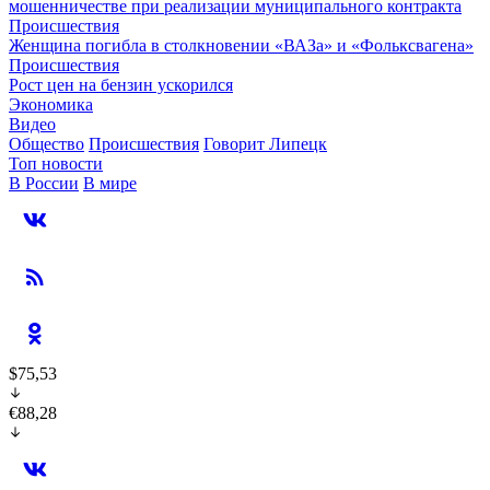
мошенничестве при реализации муниципального контракта
Происшествия
Женщина погибла в столкновении «ВАЗа» и «Фольксвагена»
Происшествия
Рост цен на бензин ускорился
Экономика
Видео
Общество
Происшествия
Говорит Липецк
Топ новости
В России
В мире
$75,53
€88,28