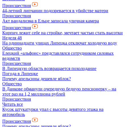
Происшествия
44-летний липчанин подозревается в убийстве матери
Происшествия
Акт вандализма в Ельце записала уличная камера
Происшествия
Кирпич лежит себе на стройке, мечтает частью стать высотки
Неделя 48
На одиннадцати улицах Липецка отключат холодную воду
Общество
Елецкий «альфонс» представлялся сотрудником силовых
ведомств
Происшествия
В Липецкую область возвращается похолодание
Погода в Липецке
Почему апельсины дешевле яблок?
Общество
В Данкове обманули очередную бедную пенсионерку – на
этот раз на 1,2 миллиона рублей
Происшествия
Читать все
Кусок штукатурки упал с высоты девятого этажа на
автомобиль
Происшествия
Почему апельсины дешевле яблок?