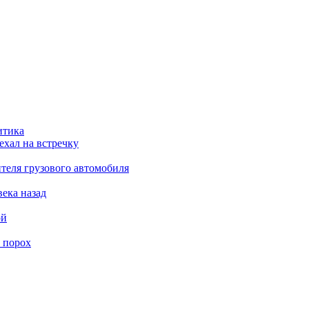
итика
ехал на встречку
теля грузового автомобиля
века назад
ой
 порох