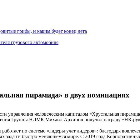
овитые грибы, и каким будет конец лета
теля грузового автомобиля
альная пирамида» в двух номинациях
асти управления человеческим капиталом «Хрустальная пирами
авления Группы НЛМК Михаил Архипов получил награду «HR-рук
работает по системе «лидеры учат лидеров»: благодаря вовлеч
х задач в быстро меняющемся мире. С 2019 года Корпоративный