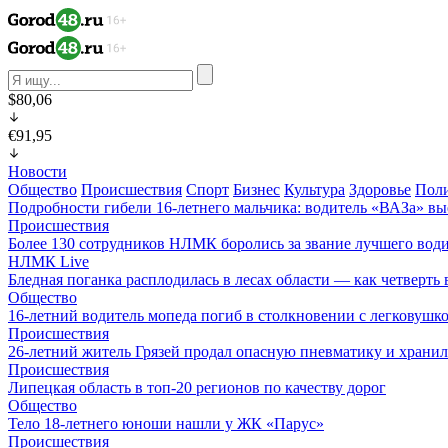
$80,06
€91,95
Новости
Общество
Происшествия
Спорт
Бизнес
Культура
Здоровье
Пол
Подробности гибели 16-летнего мальчика: водитель «ВАЗа» вы
Происшествия
Более 130 сотрудников НЛМК боролись за звание лучшего води
НЛМК Live
Бледная поганка расплодилась в лесах области — как четверть 
Общество
16-летний водитель мопеда погиб в столкновении с легковушк
Происшествия
26-летний житель Грязей продал опасную пневматику и хранил
Происшествия
Липецкая область в топ-20 регионов по качеству дорог
Общество
Тело 18-летнего юноши нашли у ЖК «Парус»
Происшествия