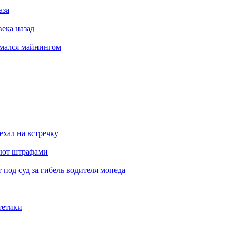
аза
века назад
имался майнингом
ехал на встречку
ают штрафами
под суд за гибель водителя мопеда
тетики