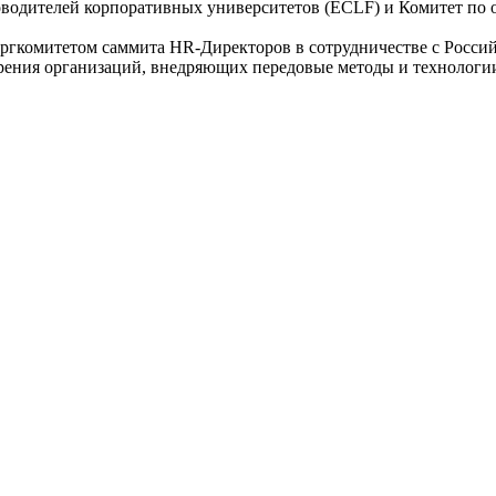
дителей корпоративных университетов (ECLF) и Комитет по обр
оргкомитетом саммита HR-Директоров в сотрудничестве с Росс
щрения организаций, внедряющих передовые методы и технологии