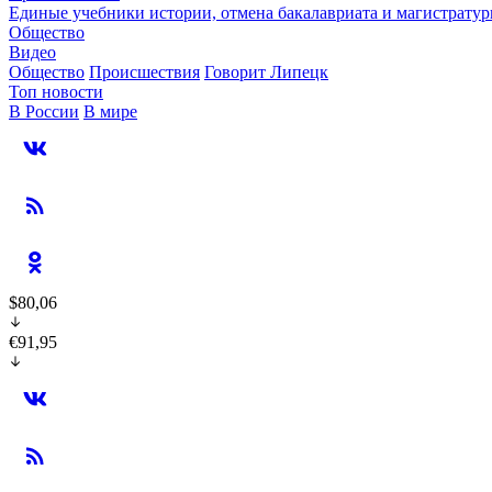
Единые учебники истории, отмена бакалавриата и магистратур
Общество
Видео
Общество
Происшествия
Говорит Липецк
Топ новости
В России
В мире
$80,06
€91,95