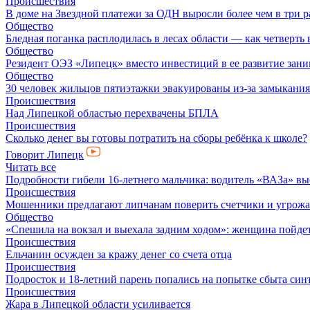
Происшествия
В доме на Звездной платежи за ОДН выросли более чем в три р
Общество
Бледная поганка расплодилась в лесах области — как четверть 
Общество
Резидент ОЭЗ «Липецк» вместо инвестиций в ее развитие зан
Общество
30 человек жильцов пятиэтажки эвакуированы из-за замыкания
Происшествия
Над Липецкой областью перехвачены БПЛА
Происшествия
Сколько денег вы готовы потратить на сборы ребёнка к школе?
Говорит Липецк
Читать все
Подробности гибели 16-летнего мальчика: водитель «ВАЗа» вы
Происшествия
Мошенники предлагают липчанам поверить счетчики и угрож
Общество
«Спешила на вокзал и выехала задним ходом»: женщина пойдет 
Происшествия
Ельчанин осужден за кражу денег со счета отца
Происшествия
Подросток и 18-летний парень попались на попытке сбыта син
Происшествия
Жара в Липецкой области усиливается