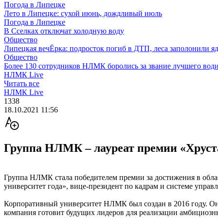
Погода в Липецке
Лето в Липецке: сухой июнь, дождливый июль
Погода в Липецке
В Сселках отключат холодную воду
Общество
Липецкая вечЁрка: подросток погиб в ДТП, леса заполонили яд
Общество
Более 130 сотрудников НЛМК боролись за звание лучшего води
НЛМК Live
Читать все
НЛМК Live
1338
18.10.2021 11:56
Группа НЛМК – лауреат премии «Хруст
Группа НЛМК стала победителем премии за достижения в обл
университет года», вице-президент по кадрам и системе упр
Корпоративный университет НЛМК был создан в 2016 году. Он 
компания готовит будущих лидеров для реализации амбициозны