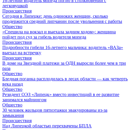
16-летний водитель мопеда погиб в столкновении с
легковушкой
Происшествия
Сегодня в Липецке: день одиноких женщин, сколько
продержится средний липчанин после увольнения с работы
Общество
«Спешила на вокзал и выехала задним ходом»: женщина
пойдет под суд за гибель водителя мопеда
Происшествия
Подробности гибели 16-летнего мальчика: водитель «ВАЗа»
выехал на встречку
Происшествия
В доме на Звездной платежи за ОДН выросли более чем в три
раза
Общество
Бледная поганка расплодилась в лесах области — как четверть
века назад
Общество
Резидент ОЭЗ «Липецк» вместо инвестиций в ее развитие
занимался майнингом
Общество
30 человек жильцов пятиэтажки эвакуированы из-за
замыкания
Происшествия
Над Липецкой областью перехвачены БПЛА