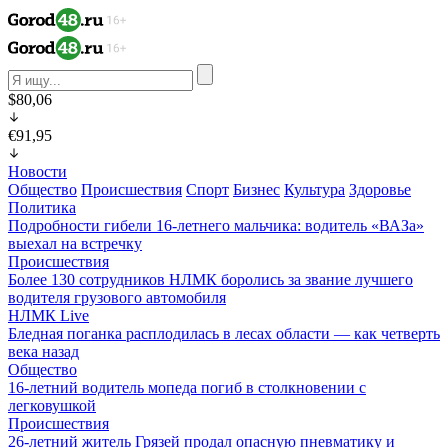
$80,06
€91,95
Новости
Общество
Происшествия
Спорт
Бизнес
Культура
Здоровье
Политика
Подробности гибели 16-летнего мальчика: водитель «ВАЗа»
выехал на встречку
Происшествия
Более 130 сотрудников НЛМК боролись за звание лучшего
водителя грузового автомобиля
НЛМК Live
Бледная поганка расплодилась в лесах области — как четверть
века назад
Общество
16-летний водитель мопеда погиб в столкновении с
легковушкой
Происшествия
26-летний житель Грязей продал опасную пневматику и