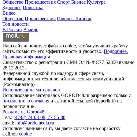
Общество
Происшествия
Спорт
Бизнес
Культура
Здоровье
Политика
Видео
Общество
Происшествия
Говорит Липецк
Топ новости
В России
В мире
Наш сайт использует файлы cookie, чтобы улучшить работу
сайта, повысить его эффективность и удобство.
Подробнее.
Правовая информация
Свидетельство о регистрации СМИ Эл № ФС77-52350 выдано
28.12.2012г.
Федеральной службой по надзору в сфере связи,
информационных технологий и массовых коммуникаций
(Роскомнадзор)
Использование материалов
Использование материалов GOROD48.ru разрешено только с
письменного согласия
и активной ссылкой (hyperlink) на
первоисточник.
Реклама на Gorod48
Тел.:
(4742) 74-08-08,
77-55-88
email:
info@pridemedia.ru
Используя данный сайт, вы даёте согласие на обработку
файлов
cookie