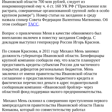
Ивановской области 700 млн рублей, следует из
инкриминируемой ему ч. 4 ст. 160 УК РФ ("Присвоение или
растрата, совершенные организованной группой либо в особо
крупном размере"). Номер статьи на заседании в среду
назвала спикер Совета Федерации Валентина Матвиенко. Об
этом сообщает
ТАСС
.
Вопрос о привлечении Меня в качестве обвиняемого был
внепланово включен в повестку заседания Совфеда. С
докладом выступил генпрокурор России Игорь Краснов.
По словам Краснова, в 2011 году Михаил Мень занимал
должность губернатора Ивановской области. Бенефициары
крупной компании сообщили ему, что власти планируют
предоставить кредиты субъектам России для частичного
покрытия дефицитов региональных бюджетов. Мень
заключил от имени правительства Ивановской области
соглашение о предоставлении бюджетного кредита и
фактически перечислил деньги в адрес подконтрольной
сообщникам компании «Ивановский бройлер» через
областной фонд поддержки малого предпринимательства.
Михаил Мень склонил к совершению преступления первого
зампредседателя правительства Ивановской области Павла
Конькова, который по совместительству работал