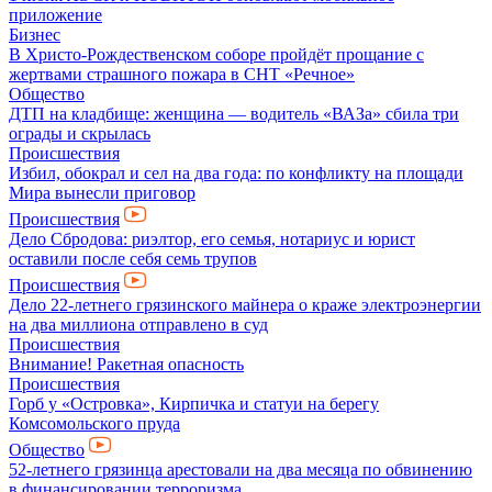
приложение
Бизнес
В Христо-Рождественском соборе пройдёт прощание с
жертвами страшного пожара в СНТ «Речное»
Общество
ДТП на кладбище: женщина — водитель «ВАЗа» сбила три
ограды и скрылась
Происшествия
Избил, обокрал и сел на два года: по конфликту на площади
Мира вынесли приговор
Происшествия
Дело Сбродова: риэлтор, его семья, нотариус и юрист
оставили после себя семь трупов
Происшествия
Дело 22-летнего грязинского майнера о краже электроэнергии
на два миллиона отправлено в суд
Происшествия
Внимание! Ракетная опасность
Происшествия
Горб у «Островка», Кирпичка и статуи на берегу
Комсомольского пруда
Общество
52-летнего грязинца арестовали на два месяца по обвинению
в финансировании терроризма