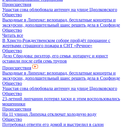
Происшествия
Ушастая сова облюбовала антенну на улице Циолковского
Общество
Выходные в Липецке: велопарад, бесплатные концерты и
экскурсии, дополшительный шанс решить дела в Соцфонде
Общество
Читать все
В Христо-Рождественском соборе пройдёт прощание с
жертвами страшного пожара в СНТ «Речное»
Общество
Дело Сбродова: риэлтор, его семья, нотариус и юрист
оставили после себя семь трупов
Происшествия
Выходные в Липецке: велопарад, бесплатные концерты и
экскурсии, дополшительный шанс решить дела в Соцфонде
Общество
Ушастая сова облюбовала антенну на улице Циолковского
Общество
23-летний липчанин потерял хаски и этим воспользовались
мошенники
Происшествия
На 11 улицах Липецка отключат холодную воду
Общество
Потребовал отвезти его домой и выстрелил в салон