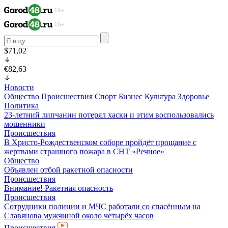
$71,02
€82,63
Новости
Общество
Происшествия
Спорт
Бизнес
Культура
Здоровье
Политика
23-летний липчанин потерял хаски и этим воспользовались
мошенники
Происшествия
В Христо-Рождественском соборе пройдёт прощание с
жертвами страшного пожара в СНТ «Речное»
Общество
Объявлен отбой ракетной опасности
Происшествия
Внимание! Ракетная опасность
Происшествия
Сотрудники полиции и МЧС работали со спасённым на
Славянова мужчиной около четырёх часов
Происшествия