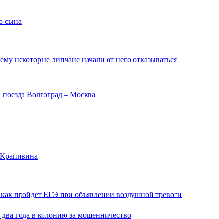
о сына
чему некоторые липчане начали от него отказываться
и поезда Волгоград – Москва
я Крапивина
и как пройдет ЕГЭ при объявлении воздушной тревоги
 два года в колонию за мошенничество