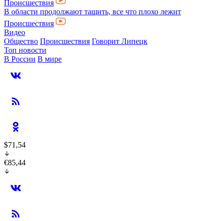
Происшествия
В области продолжают тащить, все что плохо лежит
Происшествия
Видео
Общество
Происшествия
Говорит Липецк
Топ новости
В России
В мире
$71,54
€85,44