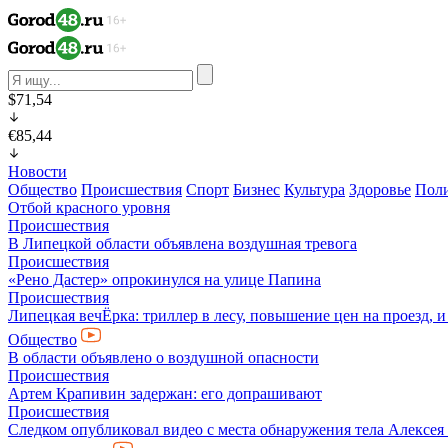
$71,54
€85,44
Новости
Общество
Происшествия
Спорт
Бизнес
Культура
Здоровье
Пол
Отбой красного уровня
Происшествия
В Липецкой области объявлена воздушная тревога
Происшествия
«Рено Дастер» опрокинулся на улице Папина
Происшествия
Липецкая вечЁрка: триллер в лесу, повышение цен на проезд, 
Общество
В области объявлено о воздушной опасности
Происшествия
Артем Крапивин задержан: его допрашивают
Происшествия
Следком опубликовал видео с места обнаружения тела Алексе