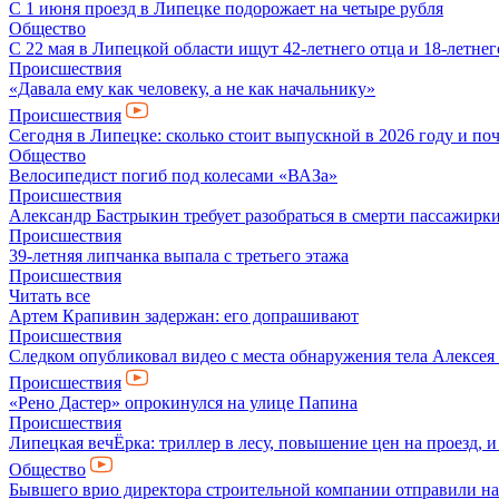
С 1 июня проезд в Липецке подорожает на четыре рубля
Общество
С 22 мая в Липецкой области ищут 42-летнего отца и 18-летнег
Происшествия
«Давала ему как человеку, а не как начальнику»
Происшествия
Сегодня в Липецке: сколько стоит выпускной в 2026 году и по
Общество
Велосипедист погиб под колесами «ВАЗа»
Происшествия
Александр Бастрыкин требует разобраться в смерти пассажирк
Происшествия
39-летняя липчанка выпала с третьего этажа
Происшествия
Читать все
Артем Крапивин задержан: его допрашивают
Происшествия
Следком опубликовал видео с места обнаружения тела Алексе
Происшествия
«Рено Дастер» опрокинулся на улице Папина
Происшествия
Липецкая вечЁрка: триллер в лесу, повышение цен на проезд, 
Общество
Бывшего врио директора строительной компании отправили на