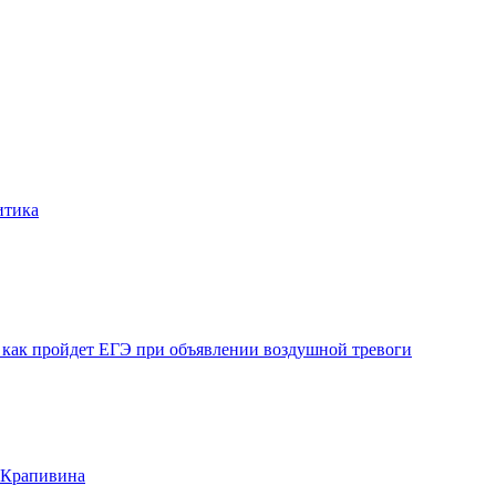
итика
и как пройдет ЕГЭ при объявлении воздушной тревоги
я Крапивина