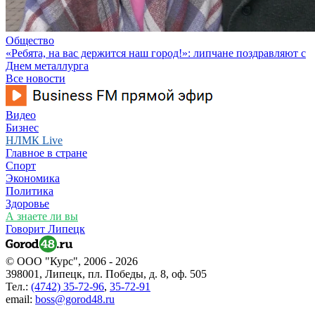
Общество
«Ребята, на вас держится наш город!»: липчане поздравляют с
Днем металлурга
Все новости
Видео
Бизнес
НЛМК Live
Главное в стране
Спорт
Экономика
Политика
Здоровье
А знаете ли вы
Говорит Липецк
© ООО "Курс", 2006 - 2026
398001, Липецк, пл. Победы, д. 8, оф. 505
Тел.:
(4742) 35-72-96
,
35-72-91
email:
boss@gorod48.ru