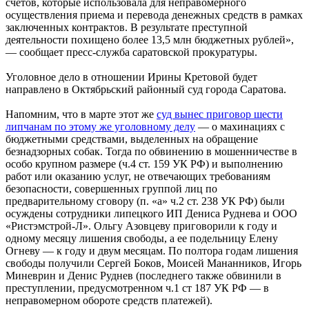
счетов, которые использовала для неправомерного
осуществления приема и перевода денежных средств в рамках
заключенных контрактов. В результате преступной
деятельности похищено более 13,5 млн бюджетных рублей»,
— сообщает пресс-служба саратовской прокуратуры.
Уголовное дело в отношении Ирины Кретовой будет
направлено в Октябрьский районный суд города Саратова.
Напомним, что в марте этот же
суд вынес приговор шести
липчанам по этому же уголовному делу
— о махинациях с
бюджетными средствами, выделенных на обращение
безнадзорных собак. Тогда по обвинению в мошенничестве в
особо крупном размере (ч.4 ст. 159 УК РФ) и выполнению
работ или оказанию услуг, не отвечающих требованиям
безопасности, совершенных группой лиц по
предварительному сговору (п. «а» ч.2 ст. 238 УК РФ) были
осуждены сотрудники липецкого ИП Дениса Руднева и ООО
«Ристэмстрой-Л». Ольгу Азовцеву приговорили к году и
одному месяцу лишения свободы, а ее подельницу Елену
Огневу — к году и двум месяцам. По полтора годам лишения
свободы получили Сергей Боков, Моисей Мананников, Игорь
Миневрин и Денис Руднев (последнего также обвинили в
преступлении, предусмотренном ч.1 ст 187 УК РФ — в
неправомерном обороте средств платежей).