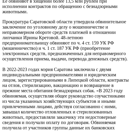
Её обвиняют в хищении более 13,5 млн рублей при
исполнении контрактов по обращению с безнадзорными
животными.
Прокуратура Саратовской области утвердила обвинительное
заключение по уголовному делу о мошенничестве и
неправомерном обороте средств платежей в отношении
липчанки Ирины Кретовой. 48-летнюю
предпринимательницу обвиняют по ч. 4 ст. 159 УК РФ
(мошенничество) и ч. 1 ст. 187 УК РФ (приобретение
электронных средств, предназначенных для неправомерного
осуществления приема, выдачи, перевода денежных средств).
В 2022-2023 годах мэрия Саратова заключила с двумя
индивидуальными предпринимателями и юридическим
лицом, зарегистрированными в Липецкой области, контракты
на отлов, стерилизацию, вакцинацию и возвращение в
прежние места обитания безнадзорных собак. «В 2023 году
обвиняемая, осуществляя общее руководство соучастниками
из числа указанных хозяйствующих субъектов и иными
привлеченными лицами, действуя согласованно с ними,
завышал количество отловленных и стерилизованных
животных, предоставляли заказчику эти недостоверные
сведения и получали оплату по договорам. Обвиняемая
получила от участников группы данные их банковских