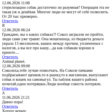
12.06.2026 11:08
стерилизации собак достаточно ли разумная? Операция эта не
такая уж и дешёвая. Многие люди не могут её себе позволить.
От 20 тыс примерно.
Ответить
Я
12.06.2026 06:24
Граждане, вы о каких собаках?! Сокол загрызли не пройти,
люди сами уже травят. Она мошенница, из бюджета деньги
украла 13 миллионов, ваших между прочим, уплаченных с
налогов, а вы все про кашу....да как собакам хорошо в
приюте....
Ответить
Animal planet.
12.06.2026 09:00
Соколиха,тебе лучше помолчать. На Соколе пачками
подбрасывают щенков,то в рынку,то к магазинам, выпускают
собак и кошек на самовыгул. Ты паблик вашего района
почитай,одни потеряшки.Люди вообще совесть потеряли.
Ответить
А
11.06.2026 21:21
Давно пора!
Ответить
Хотите верьте,