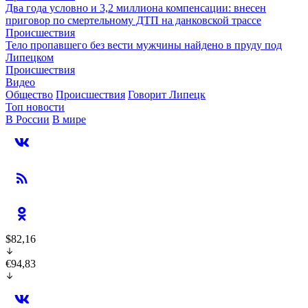
Два года условно и 3,2 миллиона компенсации: внесен
приговор по смертельному ДТП на данковской трассе
Происшествия
Тело пропавшего без вести мужчины найдено в пруду под
Липецком
Происшествия
Видео
Общество
Происшествия
Говорит Липецк
Топ новости
В России
В мире
$82,16
€94,83