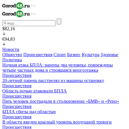
$82,16
€94,83
Новости
Общество
Происшествия
Спорт
Бизнес
Культура
Здоровье
Политика
Ночная атака БПЛА: ранены два человека, повреждены
четыре частных дома и строящаяся многоэтажка
Происшествия
20-летний парень расстрелял из машины остановку
Происшествия
Область ночью атаковали БПЛА
Происшествия
Пять человек пострадали в столкновении «БМВ» и «Рено»
Происшествия
БПЛА сбиты над областью
Происшествия
В области введен красный уровень воздушной тревоги
Происшествия