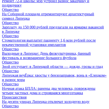
Ремонт 72‑й школы: мэр устроил разнос заказчику и
подрядчику
Общество
На Соборной площади отремонтируют архитектурный
символ Липецка
Общество
Зарплату до 150 000 рублей предлагали на ярмарке вакансий
в Липецке
Общество
Стоматология выплатит пациенту 1,6 млн рублей после
некачественной установки имплантов
Общество
Выходные в Липецке: День физкультурника, банный
фестиваль и возвращение большого футбола
Общество
Зной отступает: в Липецкой области — дожди, грозы и град
Общество
Липецкая вечЁрка: хвосты у бензозаправок, вонь в «Елецком»
и разнос мэра
Общество
Ночная атака БПЛА: ранены два человека, повреждены
четыре частных дома и строящаяся многоэтажка
Происшествия
На десяти улицах Липецка отключат холодную воду
Общество