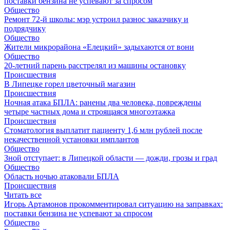
поставки бензина не успевают за спросом
Общество
Ремонт 72‑й школы: мэр устроил разнос заказчику и
подрядчику
Общество
Жители микрорайона «Елецкий» задыхаются от вони
Общество
20-летний парень расстрелял из машины остановку
Происшествия
В Липецке горел цветочный магазин
Происшествия
Ночная атака БПЛА: ранены два человека, повреждены
четыре частных дома и строящаяся многоэтажка
Происшествия
Стоматология выплатит пациенту 1,6 млн рублей после
некачественной установки имплантов
Общество
Зной отступает: в Липецкой области — дожди, грозы и град
Общество
Область ночью атаковали БПЛА
Происшествия
Читать все
Игорь Артамонов прокомментировал ситуацию на заправках:
поставки бензина не успевают за спросом
Общество