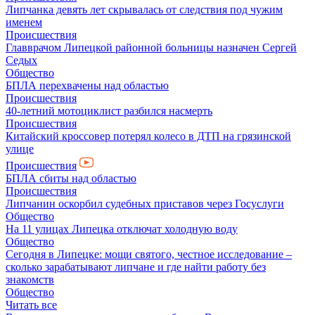
Липчанка девять лет скрывалась от следствия под чужим
именем
Происшествия
Главврачом Липецкой районной больницы назначен Сергей
Седых
Общество
БПЛА перехвачены над областью
Происшествия
40-летний мотоциклист разбился насмерть
Происшествия
Китайский кроссовер потерял колесо в ДТП на грязинской
улице
Происшествия
БПЛА сбиты над областью
Происшествия
Липчанин оскорбил судебных приставов через Госуслуги
Общество
На 11 улицах Липецка отключат холодную воду
Общество
Сегодня в Липецке: мощи святого, честное исследование –
сколько зарабатывают липчане и где найти работу без
знакомств
Общество
Читать все