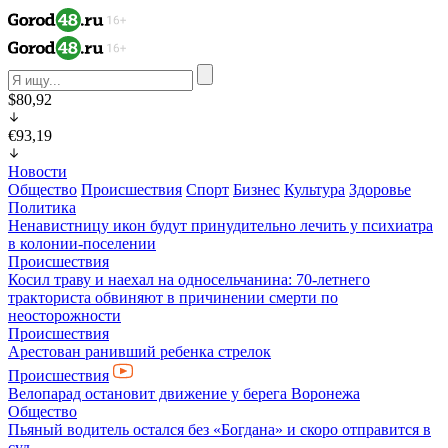
$80,92
€93,19
Новости
Общество
Происшествия
Спорт
Бизнес
Культура
Здоровье
Политика
Ненавистницу икон будут принудительно лечить у психиатра
в колонии-поселении
Происшествия
Косил траву и наехал на односельчанина: 70-летнего
тракториста обвиняют в причинении смерти по
неосторожности
Происшествия
Арестован ранивший ребенка стрелок
Происшествия
Велопарад остановит движение у берега Воронежа
Общество
Пьяный водитель остался без «Богдана» и скоро отправится в
суд