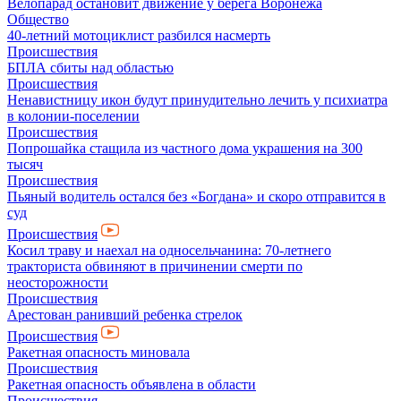
Велопарад остановит движение у берега Воронежа
Общество
40-летний мотоциклист разбился насмерть
Происшествия
БПЛА сбиты над областью
Происшествия
Ненавистницу икон будут принудительно лечить у психиатра
в колонии-поселении
Происшествия
Попрошайка стащила из частного дома украшения на 300
тысяч
Происшествия
Пьяный водитель остался без «Богдана» и скоро отправится в
суд
Происшествия
Косил траву и наехал на односельчанина: 70-летнего
тракториста обвиняют в причинении смерти по
неосторожности
Происшествия
Арестован ранивший ребенка стрелок
Происшествия
Ракетная опасность миновала
Происшествия
Ракетная опасность объявлена в области
Происшествия