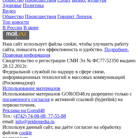
Здоровье
Политика
Видео
Общество
Происшествия
Говорит Липецк
Топ новости
В России
В мире
Наш сайт использует файлы cookie, чтобы улучшить работу
сайта, повысить его эффективность и удобство.
Подробнее.
Правовая информация
Свидетельство о регистрации СМИ Эл № ФС77-52350 выдано
28.12.2012г.
Федеральной службой по надзору в сфере связи,
информационных технологий и массовых коммуникаций
(Роскомнадзор)
Использование материалов
Использование материалов GOROD48.ru разрешено только с
письменного согласия
и активной ссылкой (hyperlink) на
первоисточник.
Реклама на Gorod48
Тел.:
(4742) 74-08-08,
77-55-88
email:
info@pridemedia.ru
Используя данный сайт, вы даёте согласие на обработку
файлов
cookie