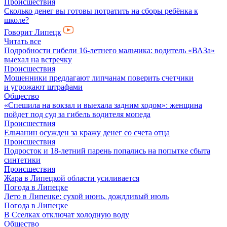
Происшествия
Сколько денег вы готовы потратить на сборы ребёнка к
школе?
Говорит Липецк
Читать все
Подробности гибели 16-летнего мальчика: водитель «ВАЗа»
выехал на встречку
Происшествия
Мошенники предлагают липчанам поверить счетчики
и угрожают штрафами
Общество
«Спешила на вокзал и выехала задним ходом»: женщина
пойдет под суд за гибель водителя мопеда
Происшествия
Ельчанин осужден за кражу денег со счета отца
Происшествия
Подросток и 18-летний парень попались на попытке сбыта
синтетики
Происшествия
Жара в Липецкой области усиливается
Погода в Липецке
Лето в Липецке: сухой июнь, дождливый июль
Погода в Липецке
В Сселках отключат холодную воду
Общество