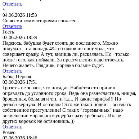
Ответить
Ч
04.06.2026 11:53
Со всеми комментариями согласен .
Ответить
Гость
03.06.2026 18:39
Надеюсь, бабушка будет стоять до последнего. Можно
подумать, эта лошадь 49-ти годков не понимала, что
совершает кражу. А тут, видишь ли, раскаялась. Но - только
после того, как поймали. За преступления надо отвечать.
Нечего жалеть. Глядишь, порядка больше будет.
Ответить
Бабка Первая
03.06.2026 17:51
Грозит - не значит, что посадят. Найдётся сто причин
оправдать до условного срока. Ведь она разнесчастная, нищая,
брошенная, больная и т.п., и т.д... И какие тарифы!!! Но
деньги вернула! И осознала! Это же такой подвиг - осознать
собственное преступление! С таких "горемычных" надо
возмещение морального ущерба сразу требовать. Иначе
других воровок не остановишь. ))
Ответить
Ромео
03.06.2026 16:46