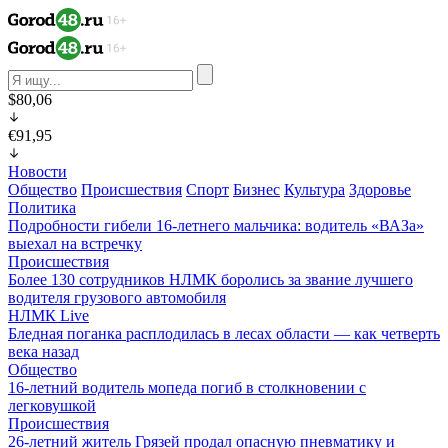
$80,06
€91,95
Новости
Общество
Происшествия
Спорт
Бизнес
Культура
Здоровье
Политика
Подробности гибели 16-летнего мальчика: водитель «ВАЗа»
выехал на встречку
Происшествия
Более 130 сотрудников НЛМК боролись за звание лучшего
водителя грузового автомобиля
НЛМК Live
Бледная поганка расплодилась в лесах области — как четверть
века назад
Общество
16-летний водитель мопеда погиб в столкновении с
легковушкой
Происшествия
26-летний житель Грязей продал опасную пневматику и