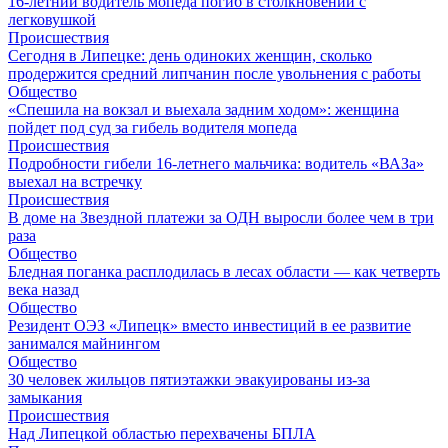
16-летний водитель мопеда погиб в столкновении с
легковушкой
Происшествия
Сегодня в Липецке: день одиноких женщин, сколько
продержится средний липчанин после увольнения с работы
Общество
«Спешила на вокзал и выехала задним ходом»: женщина
пойдет под суд за гибель водителя мопеда
Происшествия
Подробности гибели 16-летнего мальчика: водитель «ВАЗа»
выехал на встречку
Происшествия
В доме на Звездной платежи за ОДН выросли более чем в три
раза
Общество
Бледная поганка расплодилась в лесах области — как четверть
века назад
Общество
Резидент ОЭЗ «Липецк» вместо инвестиций в ее развитие
занимался майнингом
Общество
30 человек жильцов пятиэтажки эвакуированы из-за
замыкания
Происшествия
Над Липецкой областью перехвачены БПЛА