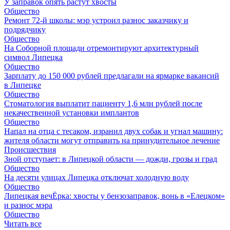
У заправок опять растут хвосты
Общество
Ремонт 72‑й школы: мэр устроил разнос заказчику и
подрядчику
Общество
На Соборной площади отремонтируют архитектурный
символ Липецка
Общество
Зарплату до 150 000 рублей предлагали на ярмарке вакансий
в Липецке
Общество
Стоматология выплатит пациенту 1,6 млн рублей после
некачественной установки имплантов
Общество
Напал на отца с тесаком, изранил двух собак и угнал машину:
жителя области могут отправить на принудительное лечение
Происшествия
Зной отступает: в Липецкой области — дожди, грозы и град
Общество
На десяти улицах Липецка отключат холодную воду
Общество
Липецкая вечЁрка: хвосты у бензозаправок, вонь в «Елецком»
и разнос мэра
Общество
Читать все