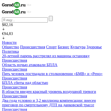
$82,16
€94,83
Новости
Общество
Происшествия
Спорт
Бизнес
Культура
Здоровье
Политика
20-летний парень расстрелял из машины остановку
Происшествия
Область ночью атаковали БПЛА
Происшествия
Пять человек пострадали в столкновении «БМВ» и «Рено»
Происшествия
БПЛА сбиты над областью
Происшествия
В области введен красный уровень воздушной тревоги
Происшествия
Два года условно и 3,2 миллиона компенсации: внесен
приговор по смертельному ДТП на данковской трассе
Происшествия