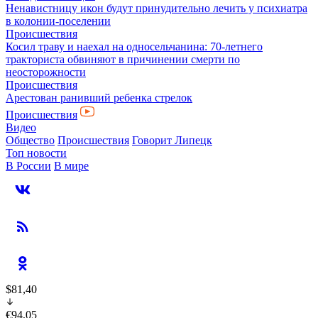
Ненавистницу икон будут принудительно лечить у психиатра
в колонии-поселении
Происшествия
Косил траву и наехал на односельчанина: 70-летнего
тракториста обвиняют в причинении смерти по
неосторожности
Происшествия
Арестован ранивший ребенка стрелок
Происшествия
Видео
Общество
Происшествия
Говорит Липецк
Топ новости
В России
В мире
$81,40
€94,05