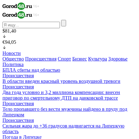
$81,40
€94,05
Новости
Общество
Происшествия
Спорт
Бизнес
Культура
Здоровье
Политика
БПЛА сбиты над областью
Происшествия
В области введен красный уровень воздушной тревоги
Происшествия
Два года условно и 3,2 миллиона компенсации: внесен
приговор по смертельному ДТП на данковской трассе
Происшествия
Тело пропавшего без вести мужчины найдено в пруду под
Липецком
Происшествия
Сильная жара до +36 градусов надвигается на Липецкую
область
Погода в Липецке