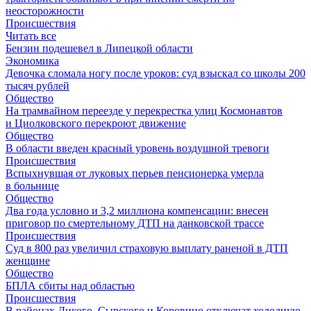
неосторожности
Происшествия
Читать все
Бензин подешевел в Липецкой области
Экономика
Девочка сломала ногу после уроков: суд взыскал со школы 200
тысяч рублей
Общество
На трамвайном переезде у перекрестка улиц Космонавтов
и Циолковского перекроют движение
Общество
В области введен красный уровень воздушной тревоги
Происшествия
Вспыхнувшая от луковых перьев пенсионерка умерла
в больнице
Общество
Два года условно и 3,2 миллиона компенсации: внесен
приговор по смертельному ДТП на данковской трассе
Происшествия
Суд в 800 раз увеличил страховую выплату раненой в ДТП
женщине
Общество
БПЛА сбиты над областью
Происшествия
В районах Дикого, Сырского и Коровино отключат холодную