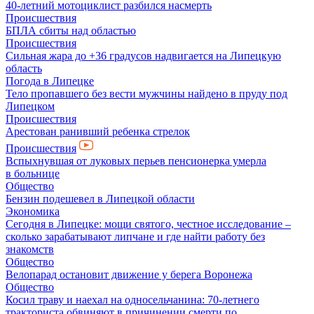
40-летний мотоциклист разбился насмерть
Происшествия
БПЛА сбиты над областью
Происшествия
Сильная жара до +36 градусов надвигается на Липецкую
область
Погода в Липецке
Тело пропавшего без вести мужчины найдено в пруду под
Липецком
Происшествия
Арестован ранивший ребенка стрелок
Происшествия
Вспыхнувшая от луковых перьев пенсионерка умерла
в больнице
Общество
Бензин подешевел в Липецкой области
Экономика
Сегодня в Липецке: мощи святого, честное исследование –
сколько зарабатывают липчане и где найти работу без
знакомств
Общество
Велопарад остановит движение у берега Воронежа
Общество
Косил траву и наехал на односельчанина: 70-летнего
тракториста обвиняют в причинении смерти по