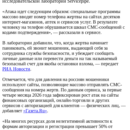
исследовательской лаборатории Servicepipe.
«Атака идет следующим образом: специальные программы
массово вводят номер телефона жертвы на сайтах десятков
интернет-магазинов, аптек и сервисов услуг. В результате
человеку на телефон обрушивается шквал СМС-сообщений с
кодами подтверждения», — рассказали в сервисе.
В лаборатории добавили, что, когда жертва начинает
паниковать, ей звонит мошенник, выдающий себя за
сотрудника службы безопасности, и убеждает сообщить
личные данные или перевести деньги на так называемый
безопасный счет для якобы остановки взлома, — передает
РИА Новости
.
Отмечается, что для давления на россиян мошенники
используют сайты, позволяющие массово отправлять СМС-
сообщения на номера жертв. По данным сервиса, за первые
четыре месяца 2026 года зафиксирован рост атак на сайты
финансовых организаций, онлайн-торговли и других
сервисов с авторизацией для клиентов — физических лиц, —
добавляет
«Газета.Ru»
.
«На многих ресурсах доля нелегитимной активности к
формам авторизации и регистрации превышает 50% от