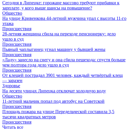
Сегодня в Липецке: горожане массово требуют прибавки к
зарплате, у кого выше шансы на повышение?
Общество
На улице Кривенкова 44-летний мужчина упал с высоты 11-го
этажа
Происшествия
28-летняя женщина сбила на переходе пенсионерку: дело
ушло в суд
Происшествия
Пьяный чаплыгинец угнал машину у бывшей жены
Происшествия
«Ладу» занесло на снегу и она сбила пешехода: спустя больше
чем полтора года дело ушло в суд
Происшествия
От клещей пострадал 3901 человек, каждый четвёртый клещ
— заразен
Здоровье
На десяти улицах Липецка отключат холодную воду
Общество
11-летний мальчик попал под автобус на Советcкой
Происшествия
Площадь пожара на улице Передельческой составила 3,5
тысячи квадратных метров
Происшествия
Читать все