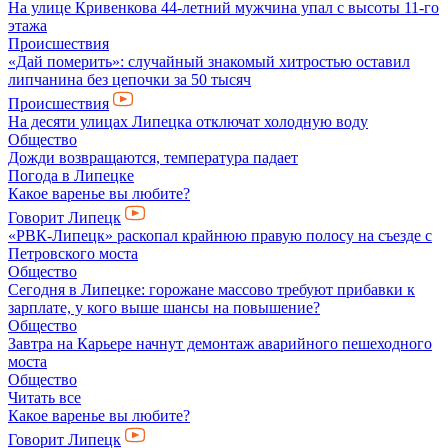
На улице Кривенкова 44-летний мужчина упал с высоты 11-го
этажа
Происшествия
«Дай померить»: случайный знакомый хитростью оставил
липчанина без цепочки за 50 тысяч
Происшествия
На десяти улицах Липецка отключат холодную воду
Общество
Дожди возвращаются, температура падает
Погода в Липецке
Какое варенье вы любите?
Говорит Липецк
«РВК-Липецк» раскопал крайнюю правую полосу на съезде с
Петровского моста
Общество
Сегодня в Липецке: горожане массово требуют прибавки к
зарплате, у кого выше шансы на повышение?
Общество
Завтра на Карьере начнут демонтаж аварийного пешеходного
моста
Общество
Читать все
Какое варенье вы любите?
Говорит Липецк