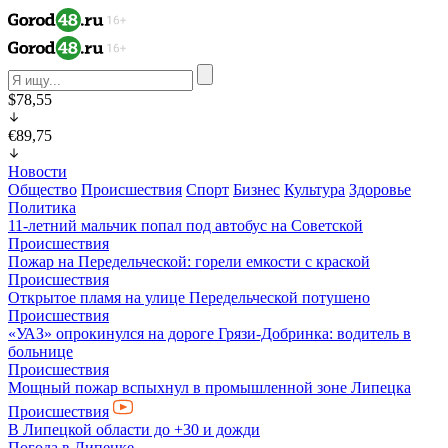
$78,55
€89,75
Новости
Общество
Происшествия
Спорт
Бизнес
Культура
Здоровье
Политика
11-летний мальчик попал под автобус на Советcкой
Происшествия
Пожар на Передельческой: горели емкости с краской
Происшествия
Открытое пламя на улице Передельческой потушено
Происшествия
«УАЗ» опрокинулся на дороге Грязи-Добринка: водитель в
больнице
Происшествия
Мощный пожар вспыхнул в промышленной зоне Липецка
Происшествия
В Липецкой области до +30 и дожди
Погода в Липецке