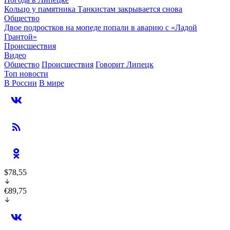
Кольцо у памятника Танкистам закрывается снова
Общество
Двое подростков на мопеде попали в аварию с «Ладой
Грантой»
Происшествия
Видео
Общество
Происшествия
Говорит Липецк
Топ новости
В России
В мире
$78,55
€89,75