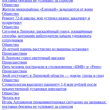
поставки бензина не успевают за спросом
Общество
Жители микрорайона «Елецкий» задыхаются от вони
Общество
Ремонт 72‑й школы: мэр устроил разнос заказчику и
подрядчику
Общество
Сегодня в Липецке: раскалённый город, изощрённые
способы, которыми работодатели начали удерживать
сотрудников
Общество
20-летний парень расстрелял из машины остановку
Происшествия
В Липецке горел цветочный магазин
Происшествия
Пять человек пострадали в столкновении «БМВ» и «Рено»
Происшествия
Зной отступает: в Липецкой области — дожди, грозы и град
Общество
Стоматология выплатит пациенту 1,6 млн рублей после
некачественной установки имплантов
Общество
Читать все
Игорь Артамонов прокомментировал ситуацию на заправках:
поставки бензина не успевают за спросом