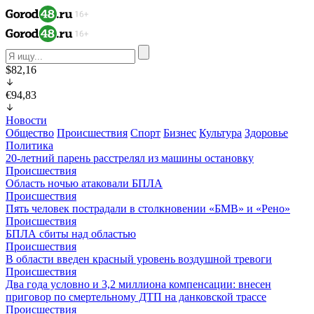
$82,16
€94,83
Новости
Общество
Происшествия
Спорт
Бизнес
Культура
Здоровье
Политика
20-летний парень расстрелял из машины остановку
Происшествия
Область ночью атаковали БПЛА
Происшествия
Пять человек пострадали в столкновении «БМВ» и «Рено»
Происшествия
БПЛА сбиты над областью
Происшествия
В области введен красный уровень воздушной тревоги
Происшествия
Два года условно и 3,2 миллиона компенсации: внесен
приговор по смертельному ДТП на данковской трассе
Происшествия