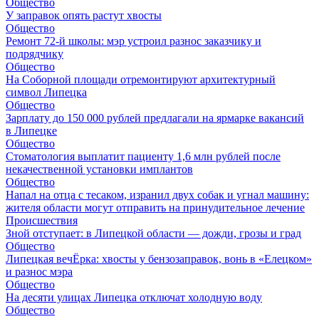
Общество
У заправок опять растут хвосты
Общество
Ремонт 72‑й школы: мэр устроил разнос заказчику и
подрядчику
Общество
На Соборной площади отремонтируют архитектурный
символ Липецка
Общество
Зарплату до 150 000 рублей предлагали на ярмарке вакансий
в Липецке
Общество
Стоматология выплатит пациенту 1,6 млн рублей после
некачественной установки имплантов
Общество
Напал на отца с тесаком, изранил двух собак и угнал машину:
жителя области могут отправить на принудительное лечение
Происшествия
Зной отступает: в Липецкой области — дожди, грозы и град
Общество
Липецкая вечЁрка: хвосты у бензозаправок, вонь в «Елецком»
и разнос мэра
Общество
На десяти улицах Липецка отключат холодную воду
Общество