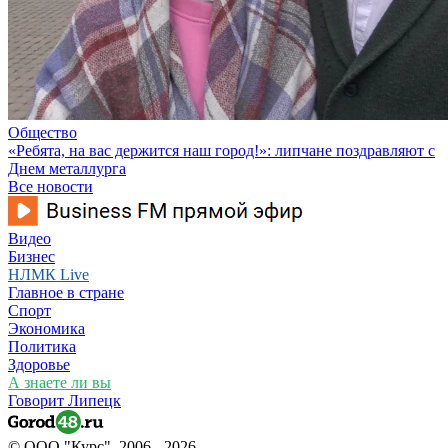
Общество
«Ребята, на вас держится наш город!»: липчане поздравляют с
Днем металлурга
Все новости
Видео
Бизнес
НЛМК Live
Главное в стране
Спорт
Экономика
Политика
Здоровье
А знаете ли вы
Говорит Липецк
© ООО "Курс", 2006 - 2026