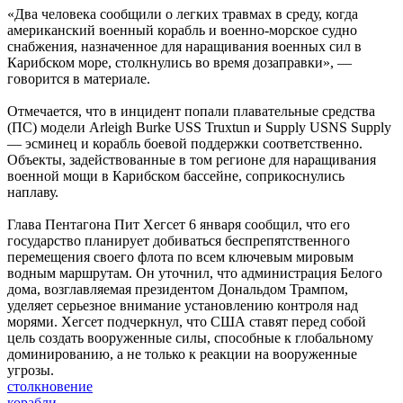
«Два человека сообщили о легких травмах в среду, когда
американский военный корабль и военно-морское судно
снабжения, назначенное для наращивания военных сил в
Карибском море, столкнулись во время дозаправки», —
говорится в материале.
Отмечается, что в инцидент попали плавательные средства
(ПС) модели Arleigh Burke USS Truxtun и Supply USNS Supply
— эсминец и корабль боевой поддержки соответственно.
Объекты, задействованные в том регионе для наращивания
военной мощи в Карибском бассейне, соприкоснулись
наплаву.
Глава Пентагона Пит Хегсет 6 января сообщил, что его
государство планирует добиваться беспрепятственного
перемещения своего флота по всем ключевым мировым
водным маршрутам. Он уточнил, что администрация Белого
дома, возглавляемая президентом Дональдом Трампом,
уделяет серьезное внимание установлению контроля над
морями. Хегсет подчеркнул, что США ставят перед собой
цель создать вооруженные силы, способные к глобальному
доминированию, а не только к реакции на вооруженные
угрозы.
столкновение
корабли