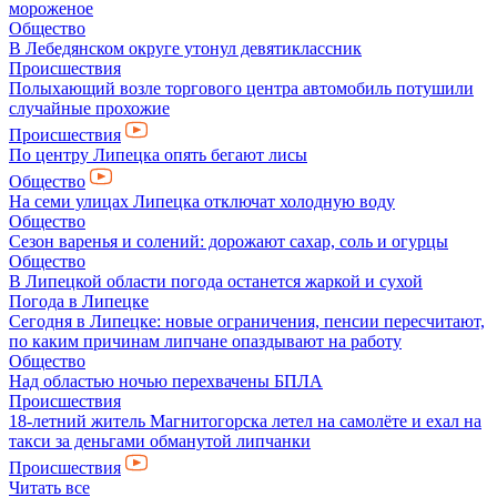
мороженое
Общество
В Лебедянском округе утонул девятиклассник
Происшествия
Полыхающий возле торгового центра автомобиль потушили
случайные прохожие
Происшествия
По центру Липецка опять бегают лисы
Общество
На семи улицах Липецка отключат холодную воду
Общество
Сезон варенья и солений: дорожают сахар, соль и огурцы
Общество
В Липецкой области погода останется жаркой и сухой
Погода в Липецке
Сегодня в Липецке: новые ограничения, пенсии пересчитают,
по каким причинам липчане опаздывают на работу
Общество
Над областью ночью перехвачены БПЛА
Происшествия
18-летний житель Магнитогорска летел на самолёте и ехал на
такси за деньгами обманутой липчанки
Происшествия
Читать все