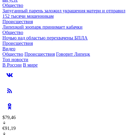
Общество
Запуганный парень заложил украшения матери и отправил
152 тысячи мошенникам
Происшествия
Липецкий зоопарк принимает кабачки
Общество
Ночью над областью перехвачены БПЛА
Происшествия
Видео
Общество
Происшествия
Говорит Липецк
Топ новости
В России
В мире
$79,46
€91,19