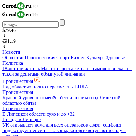
$79,46
€91,19
Новости
Общество
Происшествия
Спорт
Бизнес
Культура
Здоровье
Политика
18-летний житель Магнитогорска летел на самолёте и ехал на
такси за деньгами обманутой липчанки
Происшествия
Над областью ночью перехвачены БПЛА
Происшествия
Красный уровень отменён: беспилотники над Липецкой
областью сбиты
Происшествия
В Липецкой области сухо и до +32
Погода в Липецке
УК открывают дома для всех операторов связи, соцфонд
индексирует пенсии — законы, которые вступают в силу в
августе