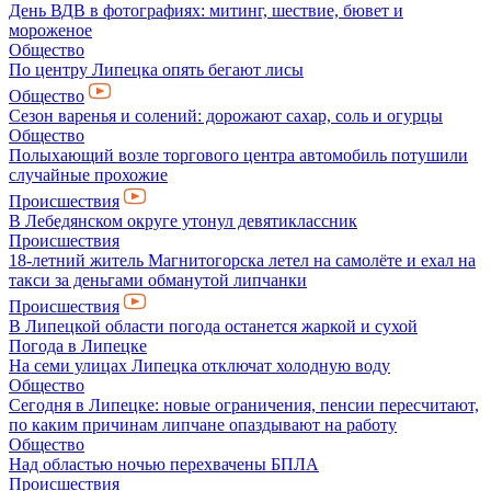
День ВДВ в фотографиях: митинг, шествие, бювет и
мороженое
Общество
По центру Липецка опять бегают лисы
Общество
Сезон варенья и солений: дорожают сахар, соль и огурцы
Общество
Полыхающий возле торгового центра автомобиль потушили
случайные прохожие
Происшествия
В Лебедянском округе утонул девятиклассник
Происшествия
18-летний житель Магнитогорска летел на самолёте и ехал на
такси за деньгами обманутой липчанки
Происшествия
В Липецкой области погода останется жаркой и сухой
Погода в Липецке
На семи улицах Липецка отключат холодную воду
Общество
Сегодня в Липецке: новые ограничения, пенсии пересчитают,
по каким причинам липчане опаздывают на работу
Общество
Над областью ночью перехвачены БПЛА
Происшествия