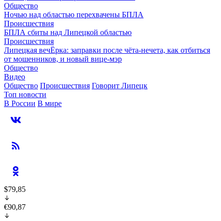
Общество
Ночью над областью перехвачены БПЛА
Происшествия
БПЛА сбиты над Липецкой областью
Происшествия
Липецкая вечЁрка: заправки после чёта-нечета, как отбиться
от мошенников, и новый вице-мэр
Общество
Видео
Общество
Происшествия
Говорит Липецк
Топ новости
В России
В мире
$79,85
€90,87