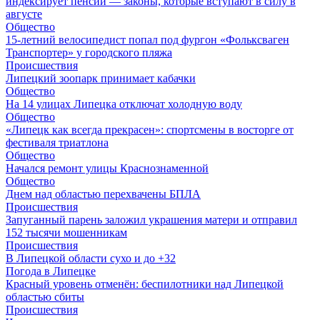
индексирует пенсии — законы, которые вступают в силу в
августе
Общество
15-летний велосипедист попал под фургон «Фольксваген
Транспортер» у городского пляжа
Происшествия
Липецкий зоопарк принимает кабачки
Общество
На 14 улицах Липецка отключат холодную воду
Общество
«Липецк как всегда прекрасен»: спортсмены в восторге от
фестиваля триатлона
Общество
Начался ремонт улицы Краснознаменной
Общество
Днем над областью перехвачены БПЛА
Происшествия
Запуганный парень заложил украшения матери и отправил
152 тысячи мошенникам
Происшествия
В Липецкой области сухо и до +32
Погода в Липецке
Красный уровень отменён: беспилотники над Липецкой
областью сбиты
Происшествия