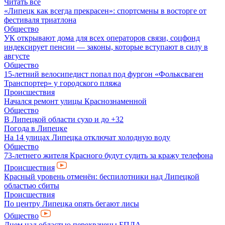
Читать все
«Липецк как всегда прекрасен»: спортсмены в восторге от
фестиваля триатлона
Общество
УК открывают дома для всех операторов связи, соцфонд
индексирует пенсии — законы, которые вступают в силу в
августе
Общество
15-летний велосипедист попал под фургон «Фольксваген
Транспортер» у городского пляжа
Происшествия
Начался ремонт улицы Краснознаменной
Общество
В Липецкой области сухо и до +32
Погода в Липецке
На 14 улицах Липецка отключат холодную воду
Общество
73-летнего жителя Красного будут судить за кражу телефона
Происшествия
Красный уровень отменён: беспилотники над Липецкой
областью сбиты
Происшествия
По центру Липецка опять бегают лисы
Общество
Днем над областью перехвачены БПЛА