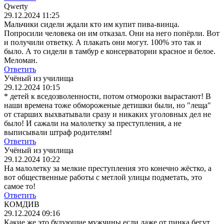
Qwerty
29.12.2024 11:25
Мальчики сидели ждали кто им купит пива-винца.
Попросили человека он им отказал. Они на него попёрли. Вот
и получили ответку. А плакать они могут. 100% это так и
было. А то сидели в тамбур е консерватории красное и белое.
Меломан.
Ответить
Учёный из училища
29.12.2024 10:15
* детей к вседозволенности, потом отморозки вырастают! В
наши времена тоже обмороженые детишки были, но "леща"
от старших выхватывали сразу и никаких уголовных дел не
было! И сажали на малолетку за преступления, а не
выписывали штраф родителям!
Ответить
Учёный из училища
29.12.2024 10:22
На малолетку за мелкие преступления это конечно жёстко, а
вот общественные работы с метлой улицы подметать, это
самое то!
Ответить
КОМДИВ
29.12.2024 09:16
Какие же это будующие мужчины,если даже от пинка бегут