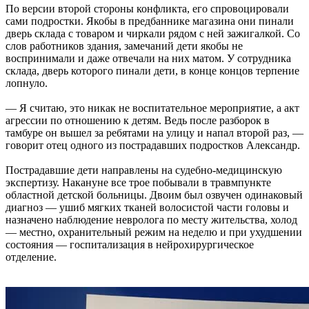
По версии второй стороны конфликта, его спровоцировали
сами подростки. Якобы в предбаннике магазина они пинали
дверь склада с товаром и чиркали рядом с ней зажигалкой. Со
слов работников здания, замечаний дети якобы не
воспринимали и даже отвечали на них матом. У сотрудника
склада, дверь которого пинали дети, в конце концов терпение
лопнуло.
— Я считаю, это никак не воспитательное мероприятие, а акт
агрессии по отношению к детям. Ведь после разборок в
тамбуре он вышел за ребятами на улицу и напал второй раз, —
говорит отец одного из пострадавших подростков Александр.
Пострадавшие дети направлены на судебно-медицинскую
экспертизу. Накануне все трое побывали в травмпункте
областной детской больницы. Двоим был озвучен одинаковый
диагноз — ушиб мягких тканей волосистой части головы и
назначено наблюдение невролога по месту жительства, холод
— местно, охранительный режим на неделю и при ухудшении
состояния — госпитализация в нейрохирургическое
отделение.