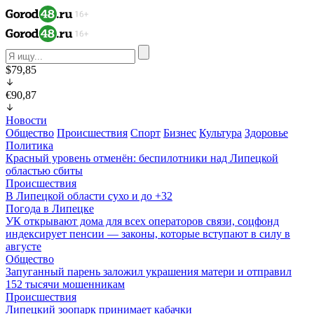
$79,85
€90,87
Новости
Общество
Происшествия
Спорт
Бизнес
Культура
Здоровье
Политика
Красный уровень отменён: беспилотники над Липецкой
областью сбиты
Происшествия
В Липецкой области сухо и до +32
Погода в Липецке
УК открывают дома для всех операторов связи, соцфонд
индексирует пенсии — законы, которые вступают в силу в
августе
Общество
Запуганный парень заложил украшения матери и отправил
152 тысячи мошенникам
Происшествия
Липецкий зоопарк принимает кабачки