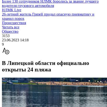
Более 130 сотрудников НЛМК боролись за звание лучшего
водителя грузового автомобиля
НЛМК Live
26-летний житель Грязей продал опасную пневматику и
хранил порох
Происшествия
Читать все
Общество
3153
23.06.2023 14:18
9
В Липецкой области официально
открыты 24 пляжа