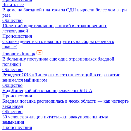
Читать все
В доме на Звездной платежи за ОДН выросли более чем в три
раза
Общество
16-летний водитель мопеда погиб в столкновении с
легковушкой
Происшествия
Сколько денег вы готовы потратить на сборы ребёнка к
школе?
Говорит Липецк
В больницу поступила еще одна отравившаяся бледной
поганкой
Общество
Резидент ОЭЗ «Липецк» вместо инвестиций в ее развитие
занимался майнингом
Общество
Над Липецкой областью перехвачены БПЛА
Происшествия
Бледная поганка расплодилась в лесах области — как четверть
века назад
Общество
30 человек жильцов пятиэтажки эвакуированы из-за
замыкания
Происшествия