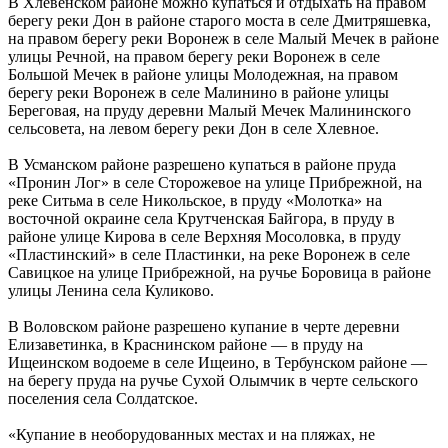
В Хлевенском районе можно купаться и отдыхать на правом
берегу реки Дон в районе старого моста в селе Дмитряшевка,
на правом берегу реки Воронеж в селе Малый Мечек в районе
улицы Речной, на правом берегу реки Воронеж в селе
Большой Мечек в районе улицы Молодежная, на правом
берегу реки Воронеж в селе Малинино в районе улицы
Береговая, на пруду деревни Малый Мечек Малининского
сельсовета, на левом берегу реки Дон в селе Хлевное.
В Усманском районе разрешено купаться в районе пруда
«Пронин Лог» в селе Сторожевое на улице Прибрежной, на
реке Ситьма в селе Никольское, в пруду «Молотка» на
восточной окраине села Крутченская Байгора, в пруду в
районе улице Кирова в селе Верхняя Мосоловка, в пруду
«Пластинский» в селе Пластинки, на реке Воронеж в селе
Савицкое на улице Прибрежной, на ручье Боровица в районе
улицы Ленина села Куликово.
В Воловском районе разрешено купание в черте деревни
Елизаветинка, в Краснинском районе — в пруду на
Ищеинском водоеме в селе Ищеино, в Тербунском районе —
на берегу пруда на ручье Сухой Олымчик в черте сельского
поселения села Солдатское.
«Купание в необорудованных местах и на пляжах, не