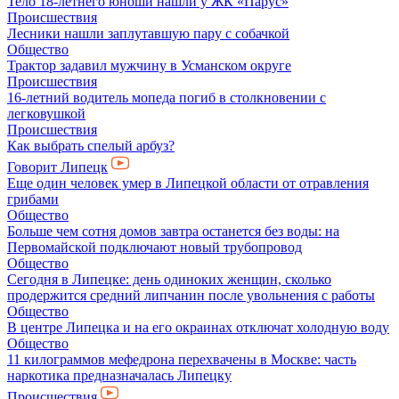
Тело 18-летнего юноши нашли у ЖК «Парус»
Происшествия
Лесники нашли заплутавшую пару с собачкой
Общество
Трактор задавил мужчину в Усманском округе
Происшествия
16-летний водитель мопеда погиб в столкновении с
легковушкой
Происшествия
Как выбрать спелый арбуз?
Говорит Липецк
Еще один человек умер в Липецкой области от отравления
грибами
Общество
Больше чем сотня домов завтра останется без воды: на
Первомайской подключают новый трубопровод
Общество
Сегодня в Липецке: день одиноких женщин, сколько
продержится средний липчанин после увольнения с работы
Общество
В центре Липецка и на его окраинах отключат холодную воду
Общество
11 килограммов мефедрона перехвачены в Москве: часть
наркотика предназначалась Липецку
Происшествия