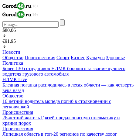
$80,06
€91,95
Новости
Общество
Происшествия
Спорт
Бизнес
Культура
Здоровье
Политика
Более 130 сотрудников НЛМК боролись за звание лучшего
водителя грузового автомобиля
НЛМК Live
Бледная поганка расплодилась в лесах области — как четверть
века назад
Общество
16-летний водитель мопеда погиб в столкновении с
легковушкой
Происшествия
26-летний житель Грязей продал опасную пневматику и
хранил порох
Происшествия
Липецкая область в топ-20 регионов по качеству дорог