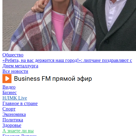
Общество
«Ребята, на вас держится наш город!»: липчане поздравляют с
Днем металлурга
Все новости
Видео
Бизнес
НЛМК Live
Главное в стране
Спорт
Экономика
Политика
Здоровье
А знаете ли вы