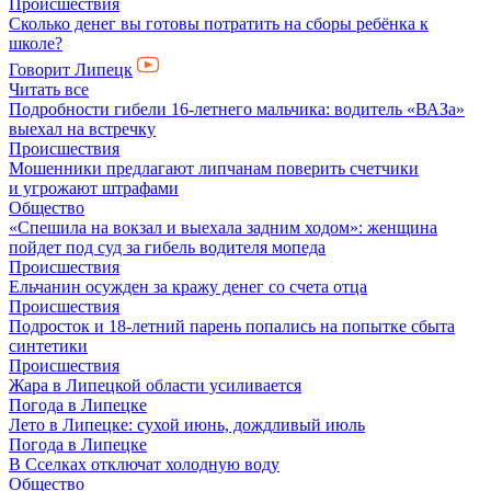
Происшествия
Сколько денег вы готовы потратить на сборы ребёнка к
школе?
Говорит Липецк
Читать все
Подробности гибели 16-летнего мальчика: водитель «ВАЗа»
выехал на встречку
Происшествия
Мошенники предлагают липчанам поверить счетчики
и угрожают штрафами
Общество
«Спешила на вокзал и выехала задним ходом»: женщина
пойдет под суд за гибель водителя мопеда
Происшествия
Ельчанин осужден за кражу денег со счета отца
Происшествия
Подросток и 18-летний парень попались на попытке сбыта
синтетики
Происшествия
Жара в Липецкой области усиливается
Погода в Липецке
Лето в Липецке: сухой июнь, дождливый июль
Погода в Липецке
В Сселках отключат холодную воду
Общество