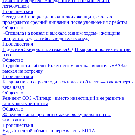
16-летний водитель мопеда погиб в столкновении с
легковушкой
Происшествия
Сегодня в Липецке: день одиноких женщин, сколько
продержится средний липчанин после увольнения с работы
Общество
«Спешила на вокзал и выехала задним ходом»: женщина
пойдет под суд за гибель водителя мопеда
Происшествия
В доме на Звездной платежи за ОДН выросли более чем в три
раза
Общество
Подробности гибели 16-летнего мальчика: водитель «ВАЗа»
выехал на встречку
Происшествия
Бледная поганка расплодилась в лесах области — как четверть
века назад
Общество
Резидент ОЭЗ «Липецк» вместо инвестиций в ее развитие
занимался майнингом
Общество
30 человек жильцов пятиэтажки эвакуированы из-за
замыкания
Происшествия
Над Липецкой областью перехвачены БПЛА