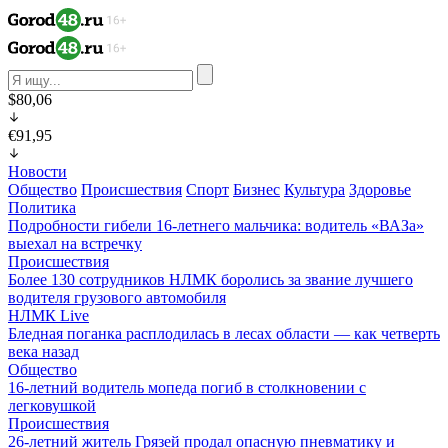
$80,06
€91,95
Новости
Общество
Происшествия
Спорт
Бизнес
Культура
Здоровье
Политика
Подробности гибели 16-летнего мальчика: водитель «ВАЗа»
выехал на встречку
Происшествия
Более 130 сотрудников НЛМК боролись за звание лучшего
водителя грузового автомобиля
НЛМК Live
Бледная поганка расплодилась в лесах области — как четверть
века назад
Общество
16-летний водитель мопеда погиб в столкновении с
легковушкой
Происшествия
26-летний житель Грязей продал опасную пневматику и