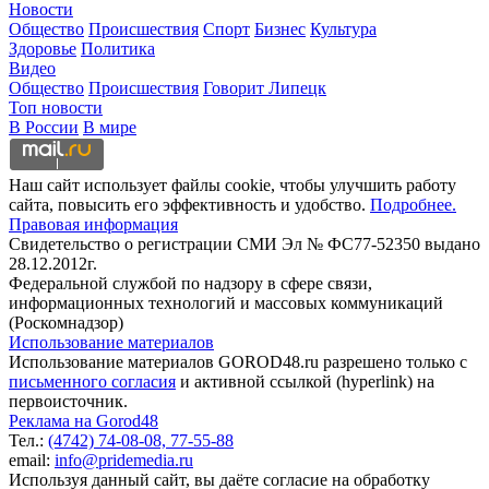
Новости
Общество
Происшествия
Спорт
Бизнес
Культура
Здоровье
Политика
Видео
Общество
Происшествия
Говорит Липецк
Топ новости
В России
В мире
Наш сайт использует файлы cookie, чтобы улучшить работу
сайта, повысить его эффективность и удобство.
Подробнее.
Правовая информация
Свидетельство о регистрации СМИ Эл № ФС77-52350 выдано
28.12.2012г.
Федеральной службой по надзору в сфере связи,
информационных технологий и массовых коммуникаций
(Роскомнадзор)
Использование материалов
Использование материалов GOROD48.ru разрешено только с
письменного согласия
и активной ссылкой (hyperlink) на
первоисточник.
Реклама на Gorod48
Тел.:
(4742) 74-08-08,
77-55-88
email:
info@pridemedia.ru
Используя данный сайт, вы даёте согласие на обработку