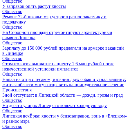
Общество
У заправок опять растут хвосты
Общество
Ремонт 72‑й школы: мэр устроил разнос заказчику и
подрядчику
Общество
На Соборной площади отремонтируют архитектурный
символ Липецка
Общество
Зарплату до 150 000 рублей предлагали на ярмарке вакансий
в Липецке
Общество
Стоматология выплатит пациенту 1,6 млн рублей после
некачественной установки имплантов
Общество
Напал на отца с тесаком, изранил двух собак и угнал машину:
жителя области могут отправить на принудительное лечение
Происшествия
Зной отступает: в Липецкой области — дожди, грозы и град
Общество
На десяти улицах Липецка отключат холодную воду
Общество
Липецкая вечЁрка: хвосты у бензозаправок, вонь в «Елецком»
и разнос мэра
Общество