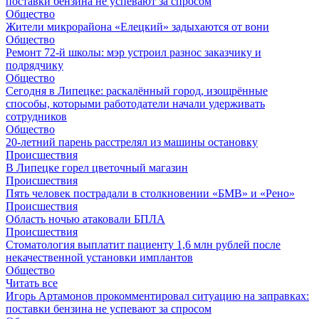
поставки бензина не успевают за спросом
Общество
Жители микрорайона «Елецкий» задыхаются от вони
Общество
Ремонт 72‑й школы: мэр устроил разнос заказчику и
подрядчику
Общество
Сегодня в Липецке: раскалённый город, изощрённые
способы, которыми работодатели начали удерживать
сотрудников
Общество
20-летний парень расстрелял из машины остановку
Происшествия
В Липецке горел цветочный магазин
Происшествия
Пять человек пострадали в столкновении «БМВ» и «Рено»
Происшествия
Область ночью атаковали БПЛА
Происшествия
Стоматология выплатит пациенту 1,6 млн рублей после
некачественной установки имплантов
Общество
Читать все
Игорь Артамонов прокомментировал ситуацию на заправках:
поставки бензина не успевают за спросом