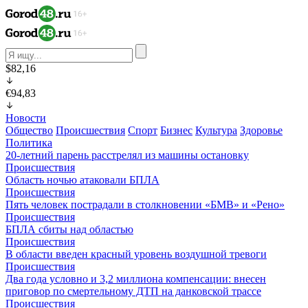
$82,16
€94,83
Новости
Общество
Происшествия
Спорт
Бизнес
Культура
Здоровье
Политика
20-летний парень расстрелял из машины остановку
Происшествия
Область ночью атаковали БПЛА
Происшествия
Пять человек пострадали в столкновении «БМВ» и «Рено»
Происшествия
БПЛА сбиты над областью
Происшествия
В области введен красный уровень воздушной тревоги
Происшествия
Два года условно и 3,2 миллиона компенсации: внесен
приговор по смертельному ДТП на данковской трассе
Происшествия