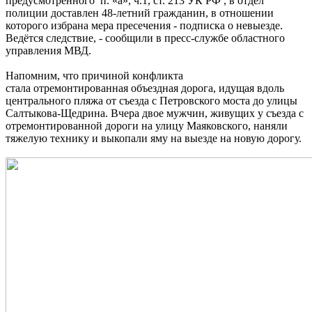
предусмотренного п. «а», ч.1, ст. 213 УК РФ , в отдел
полиции доставлен 48-летний гражданин, в отношении
которого избрана мера пресечения - подписка о невыезде.
Ведётся следствие, - сообщили в пресс-службе областного
управления МВД.
Напомним, что причиной конфликта
стала отремонтированная объездная дорога, идущая вдоль
центрального пляжа от съезда с Петровского моста до улицы
Салтыкова-Щедрина. Вчера двое мужчин, живущих у съезда с
отремонтированной дороги на улицу Маяковского, наняли
тяжелую технику и выкопали яму на выезде на новую дорогу.