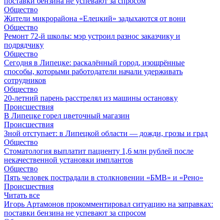
поставки бензина не успевают за спросом
Общество
Жители микрорайона «Елецкий» задыхаются от вони
Общество
Ремонт 72‑й школы: мэр устроил разнос заказчику и
подрядчику
Общество
Сегодня в Липецке: раскалённый город, изощрённые
способы, которыми работодатели начали удерживать
сотрудников
Общество
20-летний парень расстрелял из машины остановку
Происшествия
В Липецке горел цветочный магазин
Происшествия
Зной отступает: в Липецкой области — дожди, грозы и град
Общество
Стоматология выплатит пациенту 1,6 млн рублей после
некачественной установки имплантов
Общество
Пять человек пострадали в столкновении «БМВ» и «Рено»
Происшествия
Читать все
Игорь Артамонов прокомментировал ситуацию на заправках:
поставки бензина не успевают за спросом