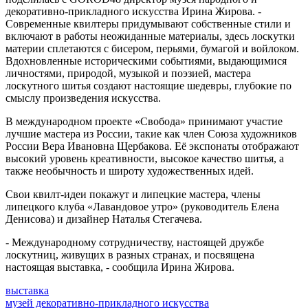
декоративно-прикладного искусства Ирина Жирова. -
Современные квилтеры придумывают собственные стили и
включают в работы неожиданные материалы, здесь лоскутки
материи сплетаются с бисером, перьями, бумагой и войлоком.
Вдохновленные историческими событиями, выдающимися
личностями, природой, музыкой и поэзией, мастера
лоскутного шитья создают настоящие шедевры, глубокие по
смыслу произведения искусства.
В международном проекте «Свобода» принимают участие
лучшие мастера из России, такие как член Союза художников
России Вера Ивановна Щербакова. Её экспонаты отображают
высокий уровень креативности, высокое качество шитья, а
также необычность и широту художественных идей.
Свои квилт-идеи покажут и липецкие мастера, члены
липецкого клуба «Лавандовое утро» (руководитель Елена
Денисова) и дизайнер Наталья Стегачева.
- Международному сотрудничеству, настоящей дружбе
лоскутниц, живущих в разных странах, и посвящена
настоящая выставка, - сообщила Ирина Жирова.
выставка
музей декоративно-прикладного искусства