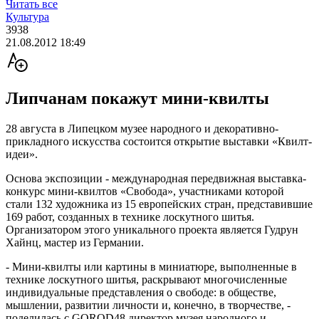
Читать все
Культура
3938
21.08.2012 18:49
Липчанам покажут мини-квилты
28 августа в Липецком музее народного и декоративно-
прикладного искусства состоится открытие выставки «Квилт-
идеи».
Основа экспозиции - международная передвижная выставка-
конкурс мини-квилтов «Cвобода», участниками которой
стали 132 художника из 15 европейских стран, представившие
169 работ, созданных в технике лоскутного шитья.
Организатором этого уникального проекта является Гудрун
Хайнц, мастер из Германии.
- Мини-квилты или картины в миниатюре, выполненные в
технике лоскутного шитья, раскрывают многочисленные
индивидуальные представления о свободе: в обществе,
мышлении, развитии личности и, конечно, в творчестве, -
поделилась с GOROD48 директор музея народного и