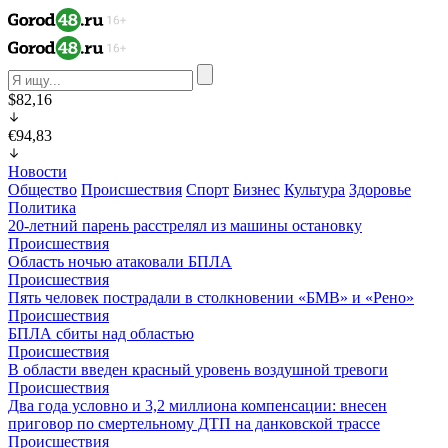
$82,16
€94,83
Новости
Общество
Происшествия
Спорт
Бизнес
Культура
Здоровье
Политика
20-летний парень расстрелял из машины остановку
Происшествия
Область ночью атаковали БПЛА
Происшествия
Пять человек пострадали в столкновении «БМВ» и «Рено»
Происшествия
БПЛА сбиты над областью
Происшествия
В области введен красный уровень воздушной тревоги
Происшествия
Два года условно и 3,2 миллиона компенсации: внесен
приговор по смертельному ДТП на данковской трассе
Происшествия