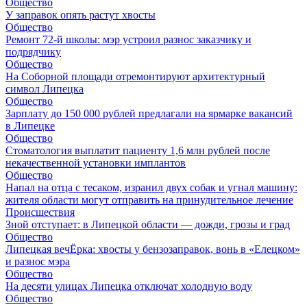
Общество
У заправок опять растут хвосты
Общество
Ремонт 72‑й школы: мэр устроил разнос заказчику и
подрядчику
Общество
На Соборной площади отремонтируют архитектурный
символ Липецка
Общество
Зарплату до 150 000 рублей предлагали на ярмарке вакансий
в Липецке
Общество
Стоматология выплатит пациенту 1,6 млн рублей после
некачественной установки имплантов
Общество
Напал на отца с тесаком, изранил двух собак и угнал машину:
жителя области могут отправить на принудительное лечение
Происшествия
Зной отступает: в Липецкой области — дожди, грозы и град
Общество
Липецкая вечЁрка: хвосты у бензозаправок, вонь в «Елецком»
и разнос мэра
Общество
На десяти улицах Липецка отключат холодную воду
Общество