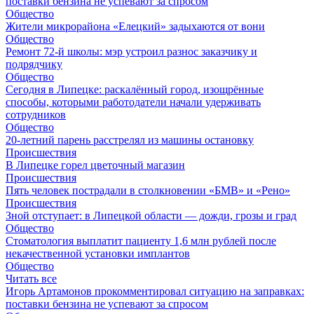
поставки бензина не успевают за спросом
Общество
Жители микрорайона «Елецкий» задыхаются от вони
Общество
Ремонт 72‑й школы: мэр устроил разнос заказчику и
подрядчику
Общество
Сегодня в Липецке: раскалённый город, изощрённые
способы, которыми работодатели начали удерживать
сотрудников
Общество
20-летний парень расстрелял из машины остановку
Происшествия
В Липецке горел цветочный магазин
Происшествия
Пять человек пострадали в столкновении «БМВ» и «Рено»
Происшествия
Зной отступает: в Липецкой области — дожди, грозы и град
Общество
Стоматология выплатит пациенту 1,6 млн рублей после
некачественной установки имплантов
Общество
Читать все
Игорь Артамонов прокомментировал ситуацию на заправках:
поставки бензина не успевают за спросом