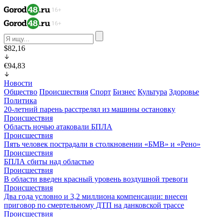
$82,16
€94,83
Новости
Общество
Происшествия
Спорт
Бизнес
Культура
Здоровье
Политика
20-летний парень расстрелял из машины остановку
Происшествия
Область ночью атаковали БПЛА
Происшествия
Пять человек пострадали в столкновении «БМВ» и «Рено»
Происшествия
БПЛА сбиты над областью
Происшествия
В области введен красный уровень воздушной тревоги
Происшествия
Два года условно и 3,2 миллиона компенсации: внесен
приговор по смертельному ДТП на данковской трассе
Происшествия