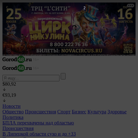
1
$80,92
€93,19
Новости
Общество
Происшествия
Спорт
Бизнес
Культура
Здоровье
Политика
БПЛА перехвачены над областью
Происшествия
В Липецкой области сухо и до +33