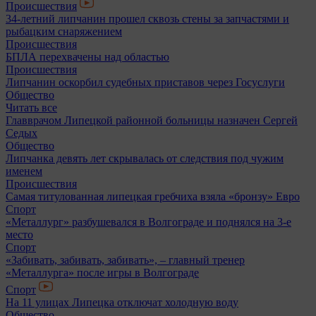
Происшествия
34-летний липчанин прошел сквозь стены за запчастями и
рыбацким снаряжением
Происшествия
БПЛА перехвачены над областью
Происшествия
Липчанин оскорбил судебных приставов через Госуслуги
Общество
Читать все
Главврачом Липецкой районной больницы назначен Сергей
Седых
Общество
Липчанка девять лет скрывалась от следствия под чужим
именем
Происшествия
Самая титулованная липецкая гребчиха взяла «бронзу» Евро
Спорт
«Металлург» разбушевался в Волгограде и поднялся на 3-е
место
Спорт
«Забивать, забивать, забивать», – главный тренер
«Металлурга» после игры в Волгограде
Спорт
На 11 улицах Липецка отключат холодную воду
Общество