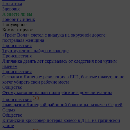
Политика
Здоровье
А знаете ли вы
Говорит Липецк
Популярное
Комментируют
«Грейт Волл» слетел с виадука на окружной дороге:
пострадала женщина
Происшествия
Труп мужчины найден в колодце
Происшествия
Липчанка девять лет скрывалась от следствия под чужим
именем
Происшествия
Сегодня в Липецке: революция в ЕГЭ, богатые плачут, но не
хотят убирать свои рабочие места
Общество
Ферму конопли нашли полицейские в доме липчанина
Происшествия
Главврачом Липецкой районной больницы назначен Сергей
Седых
Общество
Китайский кроссовер потерял колесо в ДТП на грязинской
улице