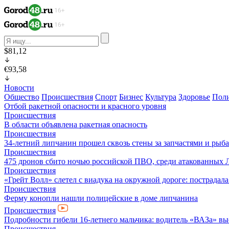
$81,12
€93,58
Новости
Общество
Происшествия
Спорт
Бизнес
Культура
Здоровье
Пол
Отбой ракетной опасности и красного уровня
Происшествия
В области объявлена ракетная опасность
Происшествия
34-летний липчанин прошел сквозь стены за запчастями и ры
Происшествия
475 дронов сбито ночью российской ПВО, среди атакованных 
Происшествия
«Грейт Волл» слетел с виадука на окружной дороге: пострадал
Происшествия
Ферму конопли нашли полицейские в доме липчанина
Происшествия
Подробности гибели 16-летнего мальчика: водитель «ВАЗа» вы
Происшествия