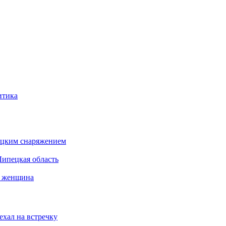
итика
бацким снаряжением
Липецкая область
а женщина
ехал на встречку