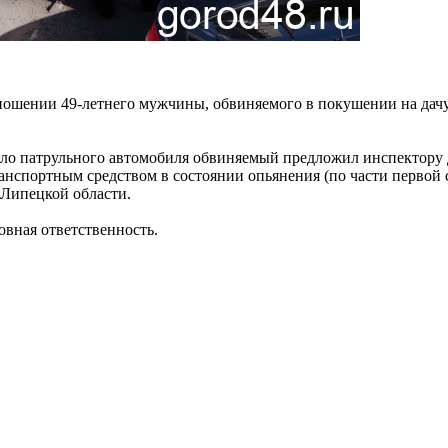
ношении 49-летнего мужчины, обвиняемого в покушении на дачу 
коло патрульного автомобиля обвиняемый предложил инспектору Д
нспортным средством в состоянии опьянения (по части первой с
Липецкой области.
вная ответственность.