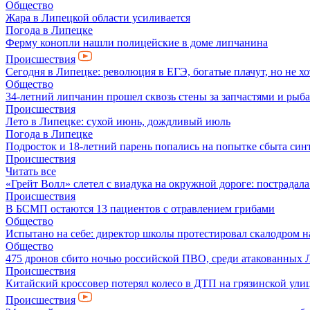
Общество
Жара в Липецкой области усиливается
Погода в Липецке
Ферму конопли нашли полицейские в доме липчанина
Происшествия
Сегодня в Липецке: революция в ЕГЭ, богатые плачут, но не хо
Общество
34-летний липчанин прошел сквозь стены за запчастями и ры
Происшествия
Лето в Липецке: сухой июнь, дождливый июль
Погода в Липецке
Подросток и 18-летний парень попались на попытке сбыта син
Происшествия
Читать все
«Грейт Волл» слетел с виадука на окружной дороге: пострадал
Происшествия
В БСМП остаются 13 пациентов с отравлением грибами
Общество
Испытано на себе: директор школы протестировал скалодром н
Общество
475 дронов сбито ночью российской ПВО, среди атакованных 
Происшествия
Китайский кроссовер потерял колесо в ДТП на грязинской ули
Происшествия