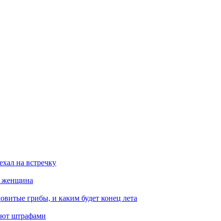
ехал на встречку
а женщина
овитые грибы, и каким будет конец лета
ают штрафами