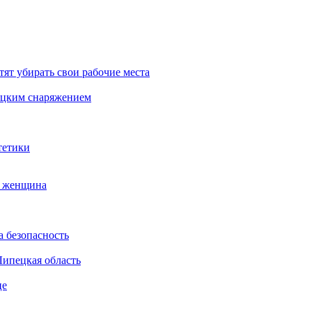
тят убирать свои рабочие места
бацким снаряжением
тетики
а женщина
а безопасность
Липецкая область
це