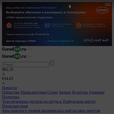
3
$82,16
€94,83
Новости
Общество
Происшествия
Спорт
Бизнес
Культура
Здоровье
Политика
Тело мужчины достали из пруда в Тербунском округе
Происшествия
Зона красного уровня расширилась ещё на пять округов