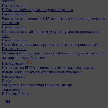
области
Происшествия
В Ельце и трёх округах воздушная тревога
Происшествия
Раненые при падении БПЛА находятся в удовлетворительном
состоянии
Происшествия
Шантажисты с сайта интим-услуг запугали подростка и его
мать
Происшествия
Пьяный отец посадил за руль сына, и тот совершил аварию
Происшествия
Остановился, подобрал и уехал: 49-летний водитель присвоил
на заправке чужой кошелек
Происшествия
Ночная атака БПЛА: ранены два человека, повреждены
четыре частных дома и строящаяся многоэтажка
Происшествия
Видео
Общество
Происшествия
Говорит Липецк
Топ новости
В России
В мире