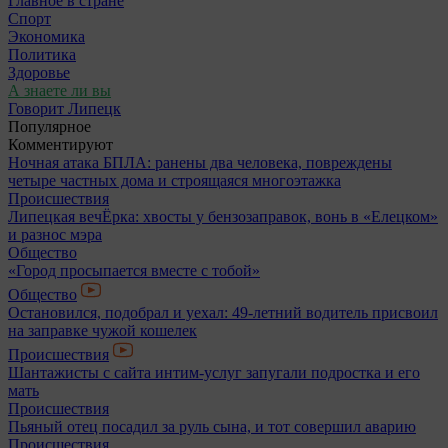
Главное в стране
Спорт
Экономика
Политика
Здоровье
А знаете ли вы
Говорит Липецк
Популярное
Комментируют
Ночная атака БПЛА: ранены два человека, повреждены
четыре частных дома и строящаяся многоэтажка
Происшествия
Липецкая вечЁрка: хвосты у бензозаправок, вонь в «Елецком»
и разнос мэра
Общество
«Город просыпается вместе с тобой»
Общество
Остановился, подобрал и уехал: 49-летний водитель присвоил
на заправке чужой кошелек
Происшествия
Шантажисты с сайта интим-услуг запугали подростка и его
мать
Происшествия
Пьяный отец посадил за руль сына, и тот совершил аварию
Происшествия