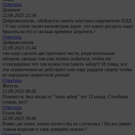
Ответить
Дешевле
22.09.2025 22:34
Доброжелатель , обойдется сажать злостных нарушителе ПДД
! У нас сотни тысяч километров дорог ,это какие ресурсы надо
бросить на это и сколько времени затратить !
Ответить
Дображелатель
22.09.2025 21:44
там надо сделать две проезжие части, разделительным
забором, сколько там еще нужно побиться, чтобы ии
сгенерировал что там нужно поставить забор!!! И точка, все
эти ограничения не действуют или пару радаров сверху чтобы
не нарушали скоростной режим!
Ответить
Житель
23.09.2025 09:26
Помнится, был когда-то "типа забор" лет 15 назад. Столбики
стояли, нет?
Ответить
Ехали бы
22.09.2025 18:46
Ромео ,на танке ,точно ничего бы не случилось ! Но все равно
,таким водилам и танк доверять опасно !
Ответить