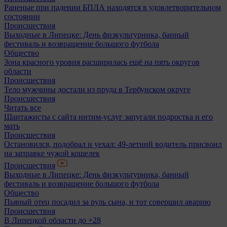
Раненые при падении БПЛА находятся в удовлетворительном
состоянии
Происшествия
Выходные в Липецке: День физкультурника, банный
фестиваль и возвращение большого футбола
Общество
Зона красного уровня расширилась ещё на пять округов
области
Происшествия
Тело мужчины достали из пруда в Тербунском округе
Происшествия
Читать все
Шантажисты с сайта интим-услуг запугали подростка и его
мать
Происшествия
Остановился, подобрал и уехал: 49-летний водитель присвоил
на заправке чужой кошелек
Происшествия
Выходные в Липецке: День физкультурника, банный
фестиваль и возвращение большого футбола
Общество
Пьяный отец посадил за руль сына, и тот совершил аварию
Происшествия
В Липецкой области до +28