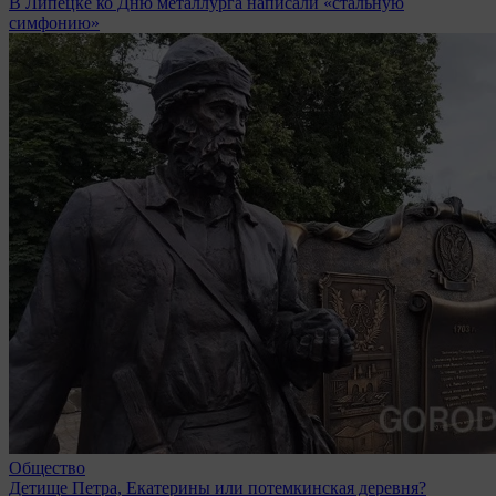
В Липецке ко Дню металлурга написали «стальную
симфонию»
Общество
Детище Петра, Екатерины или потемкинская деревня?