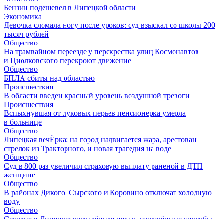
Бензин подешевел в Липецкой области
Экономика
Девочка сломала ногу после уроков: суд взыскал со школы 200
тысяч рублей
Общество
На трамвайном переезде у перекрестка улиц Космонавтов
и Циолковского перекроют движение
Общество
БПЛА сбиты над областью
Происшествия
В области введен красный уровень воздушной тревоги
Происшествия
Вспыхнувшая от луковых перьев пенсионерка умерла
в больнице
Общество
Липецкая вечЁрка: на город надвигается жара, арестован
стрелок из Тракторного, и новая трагедия на воде
Общество
Суд в 800 раз увеличил страховую выплату раненой в ДТП
женщине
Общество
В районах Дикого, Сырского и Коровино отключат холодную
воду
Общество
Сегодня в Липецке: раскалённое пекло, изощрённые способы,