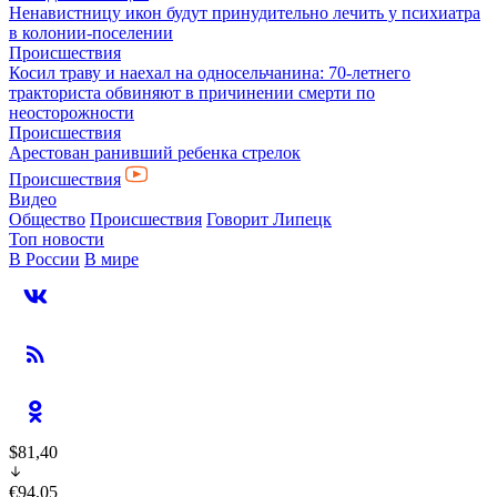
Ненавистницу икон будут принудительно лечить у психиатра
в колонии-поселении
Происшествия
Косил траву и наехал на односельчанина: 70-летнего
тракториста обвиняют в причинении смерти по
неосторожности
Происшествия
Арестован ранивший ребенка стрелок
Происшествия
Видео
Общество
Происшествия
Говорит Липецк
Топ новости
В России
В мире
$81,40
€94,05