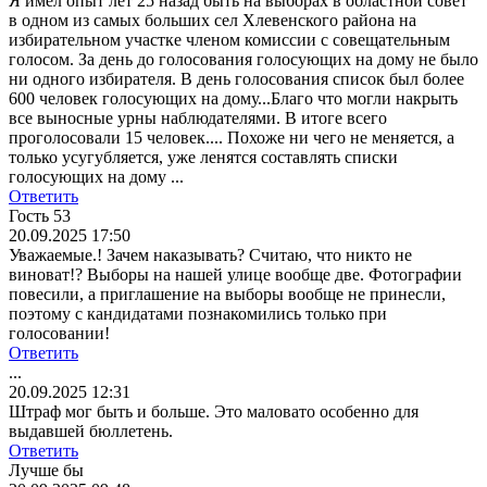
Я имел опыт лет 25 назад быть на выборах в областной совет
в одном из самых больших сел Хлевенского района на
избирательном участке членом комиссии с совещательным
голосом. За день до голосования голосующих на дому не было
ни одного избирателя. В день голосования список был более
600 человек голосующих на дому...Благо что могли накрыть
все выносные урны наблюдателями. В итоге всего
проголосовали 15 человек.... Похоже ни чего не меняется, а
только усугубляется, уже ленятся составлять списки
голосующих на дому ...
Ответить
Гость 53
20.09.2025 17:50
Уважаемые.! Зачем наказывать? Считаю, что никто не
виноват!? Выборы на нашей улице вообще две. Фотографии
повесили, а приглашение на выборы вообще не принесли,
поэтому с кандидатами познакомились только при
голосовании!
Ответить
...
20.09.2025 12:31
Штраф мог быть и больше. Это маловато особенно для
выдавшей бюллетень.
Ответить
Лучше бы