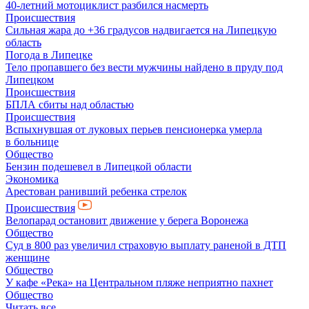
40-летний мотоциклист разбился насмерть
Происшествия
Сильная жара до +36 градусов надвигается на Липецкую
область
Погода в Липецке
Тело пропавшего без вести мужчины найдено в пруду под
Липецком
Происшествия
БПЛА сбиты над областью
Происшествия
Вспыхнувшая от луковых перьев пенсионерка умерла
в больнице
Общество
Бензин подешевел в Липецкой области
Экономика
Арестован ранивший ребенка стрелок
Происшествия
Велопарад остановит движение у берега Воронежа
Общество
Суд в 800 раз увеличил страховую выплату раненой в ДТП
женщине
Общество
У кафе «Река» на Центральном пляже неприятно пахнет
Общество
Читать все