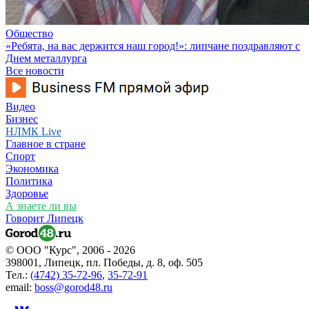
Общество
«Ребята, на вас держится наш город!»: липчане поздравляют с
Днем металлурга
Все новости
Видео
Бизнес
НЛМК Live
Главное в стране
Спорт
Экономика
Политика
Здоровье
А знаете ли вы
Говорит Липецк
© ООО "Курс", 2006 - 2026
398001, Липецк, пл. Победы, д. 8, оф. 505
Тел.:
(4742) 35-72-96
,
35-72-91
email:
boss@gorod48.ru