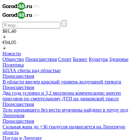
$81,40
€94,05
Новости
Общество
Происшествия
Спорт
Бизнес
Культура
Здоровье
Политика
БПЛА сбиты над областью
Происшествия
В области введен красный уровень воздушной тревоги
Происшествия
Два года условно и 3,2 миллиона компенсации: внесен
приговор по смертельному ДТП на данковской трассе
Происшествия
Тело пропавшего без вести мужчины найдено в пруду под
Липецком
Происшествия
Сильная жара до +36 градусов надвигается на Липецкую
область
Погода в Липецке