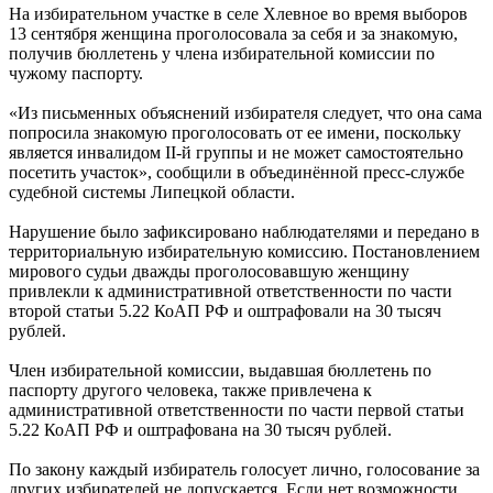
На избирательном участке в селе Хлевное во время выборов
13 сентября женщина проголосовала за себя и за знакомую,
получив бюллетень у члена избирательной комиссии по
чужому паспорту.
«Из письменных объяснений избирателя следует, что она сама
попросила знакомую проголосовать от ее имени, поскольку
является инвалидом II-й группы и не может самостоятельно
посетить участок», сообщили в объединённой пресс-службе
судебной системы Липецкой области.
Нарушение было зафиксировано наблюдателями и передано в
территориальную избирательную комиссию. Постановлением
мирового судьи дважды проголосовавшую женщину
привлекли к административной ответственности по части
второй статьи 5.22 КоАП РФ и оштрафовали на 30 тысяч
рублей.
Член избирательной комиссии, выдавшая бюллетень по
паспорту другого человека, также привлечена к
административной ответственности по части первой статьи
5.22 КоАП РФ и оштрафована на 30 тысяч рублей.
По закону каждый избиратель голосует лично, голосование за
других избирателей не допускается. Если нет возможности