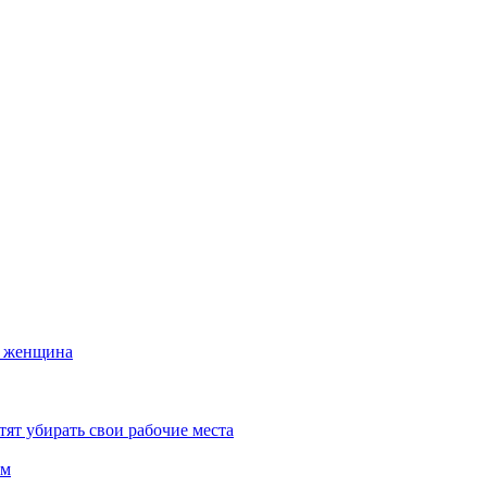
а женщина
тят убирать свои рабочие места
ем