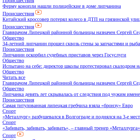
Происшествия
Ферму конопли нашли полицейские в доме липчанина
Происшествия
Китайский кроссовер потерял колесо в ДТП на грязинской ули
Происшествия
Главврачом Липецкой районной больницы назначен Сергей Се
Общество
34-летний липчанин прошел сквозь стены за запчастями и ры
Происшествия
Липчанин оскорбил судебных приставов через Госуслуги
Общество
Испытано на себе: директор школы протестировал скалодром н
Общество
Читать все
Главврачом Липецкой районной больницы назначен Сергей Се
Общество
Липчанка девять лет скрывалась от следствия под чужим имен
Происшествия
Самая титулованная липецкая гребчиха взяла «бронзу» Евро
Спорт
«Металлург» разбушевался в Волгограде и поднялся на 3-е мес
Спорт
«Забивать, забивать, забивать», – главный тренер «Металлурга
Спорт