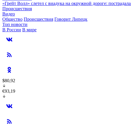
«Грейт Волл» слетел с виадука на окружной дороге: пострадал
Происшествия
Видео
Общество
Происшествия
Говорит Липецк
Топ новости
В России
В мире
$80,92
€93,19