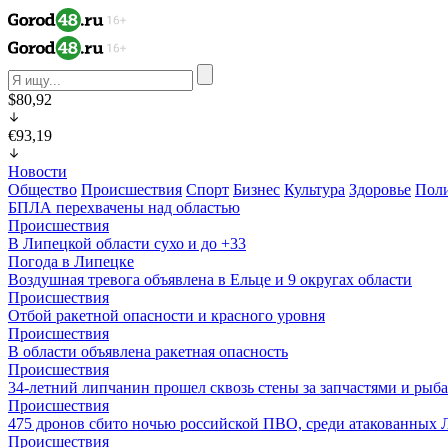
$80,92
€93,19
Новости
Общество
Происшествия
Спорт
Бизнес
Культура
Здоровье
Пол
БПЛА перехвачены над областью
Происшествия
В Липецкой области сухо и до +33
Погода в Липецке
Воздушная тревога объявлена в Ельце и 9 округах области
Происшествия
Отбой ракетной опасности и красного уровня
Происшествия
В области объявлена ракетная опасность
Происшествия
34-летний липчанин прошел сквозь стены за запчастями и ры
Происшествия
475 дронов сбито ночью российской ПВО, среди атакованных 
Происшествия