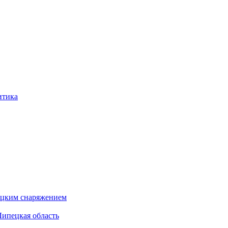
итика
бацким снаряжением
Липецкая область