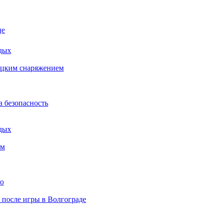
це
дых
бацким снаряжением
а безопасность
дых
ем
то
» после игры в Волгограде