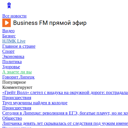
Все новости
Видео
Бизнес
НЛМК Live
Главное в стране
Спорт
Экономика
Политика
Здоровье
А знаете ли вы
Говорит Липецк
Популярное
Комментируют
«Грейт Волл» слетел с виадука на окружной дороге: пострадал
Происшествия
Труп мужчины найден в колодце
Происшествия
Сегодня в Липецке: революция в ЕГЭ, богатые плачут, но не хо
Общество
Липчанка девять лет скрывалась от следствия под чужим имен