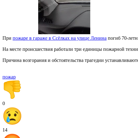
При
пожаре в гараже в Ссёлках на улице Ленина
погиб 70-летн
На месте происшествия работали три единицы пожарной техн
Причина возгорания и обстоятельства трагедии устанавливают
пожар
0
14