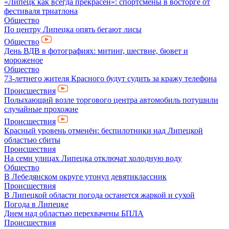
«Липецк как всегда прекрасен»: спортсмены в восторге от
фестиваля триатлона
Общество
По центру Липецка опять бегают лисы
Общество
День ВДВ в фотографиях: митинг, шествие, бювет и
мороженое
Общество
73-летнего жителя Красного будут судить за кражу телефона
Происшествия
Полыхающий возле торгового центра автомобиль потушили
случайные прохожие
Происшествия
Красный уровень отменён: беспилотники над Липецкой
областью сбиты
Происшествия
На семи улицах Липецка отключат холодную воду
Общество
В Лебедянском округе утонул девятиклассник
Происшествия
В Липецкой области погода останется жаркой и сухой
Погода в Липецке
Днем над областью перехвачены БПЛА
Происшествия