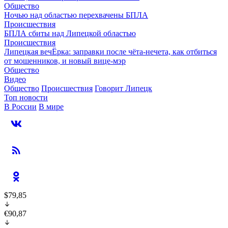
Общество
Ночью над областью перехвачены БПЛА
Происшествия
БПЛА сбиты над Липецкой областью
Происшествия
Липецкая вечЁрка: заправки после чёта-нечета, как отбиться
от мошенников, и новый вице-мэр
Общество
Видео
Общество
Происшествия
Говорит Липецк
Топ новости
В России
В мире
$79,85
€90,87