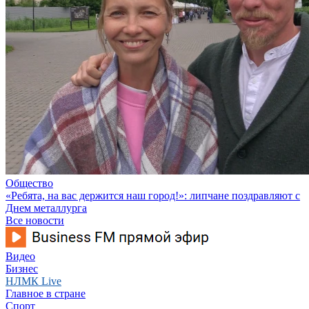
Общество
«Ребята, на вас держится наш город!»: липчане поздравляют с
Днем металлурга
Все новости
Видео
Бизнес
НЛМК Live
Главное в стране
Спорт