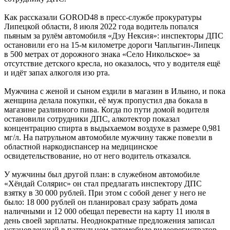
Как рассказали GOROD48 в пресс-службе прокуратуры
Липецкой области, 8 июля 2022 года водитель попался
пьяным за рулём автомобиля «Дэу Нексия»: инспекторы ДПС
остановили его на 15-м километре дороги Чаплыгин-Липецк
в 500 метрах от дорожного знака «Село Никольское» за
отсутствие детского кресла, но оказалось, что у водителя ещё
и идёт запах алкоголя изо рта.
Мужчина с женой и сыном ездили в магазин в Ильино, и пока
женщина делала покупки, её муж пропустил два бокала в
магазине разливного пива. Когда по пути домой водителя
остановили сотрудники ДПС, алкотектор показал
концентрацию спирта в выдыхаемом воздухе в размере 0,981
мг/л. На патрульном автомобиле мужчину также повезли в
областной наркодиспансер на медицинское
освидетельствование, но от него водитель отказался.
У мужчины был другой план: в служебном автомобиле
«Хёндай Солярис» он стал предлагать инспектору ДПС
взятку в 30 000 рублей. При этом с собой денег у него не
было: 18 000 рублей он планировал сразу забрать дома
наличными и 12 000 обещал перевести на карту 11 июля в
день своей зарплаты. Неоднократные предложения записал
установленный в патрульном автомобиле видеорегистратор.