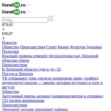
$79,85
€90,87
Новости
Общество
Происшествия
Спорт
Бизнес
Культура
Здоровье
Политика
Красный уровень отменён: беспилотники над Липецкой
областью сбиты
Происшествия
В Липецкой области сухо и до +32
Погода в Липецке
УК открывают дома для всех операторов связи, соцфонд
индексирует пенсии — законы, которые вступают в силу в
августе
Общество
Запуганный парень заложил украшения матери и отправил
152 тысячи мошенникам
Происшествия
Липецкий зоопарк принимает кабачки