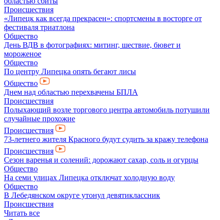
областью сбиты
Происшествия
«Липецк как всегда прекрасен»: спортсмены в восторге от
фестиваля триатлона
Общество
День ВДВ в фотографиях: митинг, шествие, бювет и
мороженое
Общество
По центру Липецка опять бегают лисы
Общество
Днем над областью перехвачены БПЛА
Происшествия
Полыхающий возле торгового центра автомобиль потушили
случайные прохожие
Происшествия
73-летнего жителя Красного будут судить за кражу телефона
Происшествия
Сезон варенья и солений: дорожают сахар, соль и огурцы
Общество
На семи улицах Липецка отключат холодную воду
Общество
В Лебедянском округе утонул девятиклассник
Происшествия
Читать все