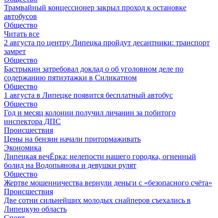
Трамвайный концессионер закрыл проход к остановке
автобусов
Общество
Читать все
2 августа по центру Липецка пройдут десантники: транспорт
замрет
Общество
Бастрыкин затребовал доклад о об уголовном деле по
содержанию пятиэтажки в Силикатном
Общество
1 августа в Липецке появится бесплатный автобус
Общество
Год и месяц колонии получил личанин за побитого
инспектора ДПС
Происшествия
Цены на бензин начали притормаживать
Экономика
Липецкая вечЁрка: нелепости нашего городка, огненный
болид на Водопьянова и девушки рулят
Общество
Жертве мошенничества вернули деньги с «безопасного счёта»
Происшествия
Две сотни сильнейших молодых снайперов съехались в
Липецкую область
Спорт