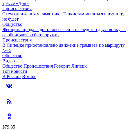
трассе «Дон»
Происшествия
Схема движения у памятника Танкистам меняться в пятницу
не будет
Общество
Женщина продала доставшееся ей в наследство двустволку —
ее обвиняют в сбыте оружия
Происшествия
В Липецке приостановлено движение трамваев по маршруту
№15
Общество
Видео
Общество
Происшествия
Говорит Липецк
Топ новости
В России
В мире
$79,85