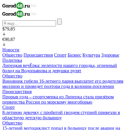
$79,85
€90,87
Новости
Общество
Происшествия
Спорт
Бизнес
Культура
Здоровье
Политика
Липецкая вечЁрка: нелепости нашего городка, огненный
болид на Водопьянова и девушки рулят
Общество
Виновник гибели 16-летнего парня выплатит его родителям
миллион и проведет полтора года в колонии-поселении
Происшествия
Прорыв года – спортсменка из Липецка стала призёром
первенства России по морскому многоборью
Спорт
8-летнюю девочку с пробитой гвоздем ступней привезли в
областную детскую больницу
Общество
15-летний мотоциклист попал в больницу после аварии на