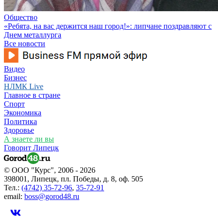
Общество
«Ребята, на вас держится наш город!»: липчане поздравляют с
Днем металлурга
Все новости
Видео
Бизнес
НЛМК Live
Главное в стране
Спорт
Экономика
Политика
Здоровье
А знаете ли вы
Говорит Липецк
© ООО "Курс", 2006 - 2026
398001, Липецк, пл. Победы, д. 8, оф. 505
Тел.:
(4742) 35-72-96
,
35-72-91
email:
boss@gorod48.ru