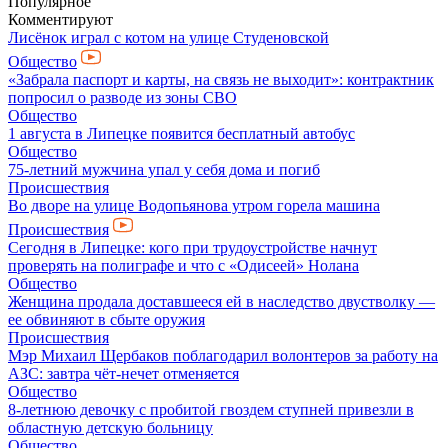
Популярное
Комментируют
Лисёнок играл с котом на улице Студеновской
Общество
«Забрала паспорт и карты, на связь не выходит»: контрактник
попросил о разводе из зоны СВО
Общество
1 августа в Липецке появится бесплатный автобус
Общество
75-летний мужчина упал у себя дома и погиб
Происшествия
Во дворе на улице Водопьянова утром горела машина
Происшествия
Сегодня в Липецке: кого при трудоустройстве начнут
проверять на полиграфе и что с «Одисеей» Нолана
Общество
Женщина продала доставшееся ей в наследство двустволку —
ее обвиняют в сбыте оружия
Происшествия
Мэр Михаил Щербаков поблагодарил волонтеров за работу на
АЗС: завтра чёт-нечет отменяется
Общество
8-летнюю девочку с пробитой гвоздем ступней привезли в
областную детскую больницу
Общество