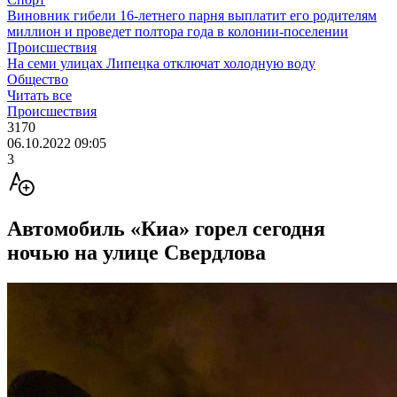
Виновник гибели 16-летнего парня выплатит его родителям
миллион и проведет полтора года в колонии-поселении
Происшествия
На семи улицах Липецка отключат холодную воду
Общество
Читать все
Происшествия
3170
06.10.2022 09:05
3
Автомобиль «Киа» горел сегодня
ночью на улице Свердлова