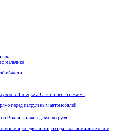
итика
го мальчика
ой области
лучил в Липецке 20 лет строгого режима
прямо перед патрульным автомобилей
 на Водопьянова и девушки рулят
ллион и проведет полтора года в колонии-поселении