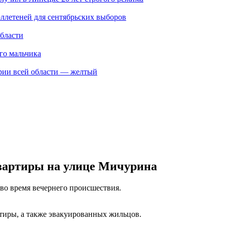
юллетеней для сентябрьских выборов
области
го мальчика
ории всей области — желтый
вартиры на улице Мичурина
о время вечернего происшествия.
ртиры, а также эвакуированных жильцов.