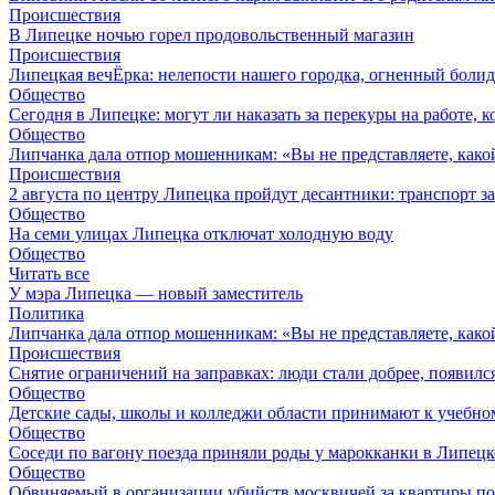
Происшествия
В Липецке ночью горел продовольственный магазин
Происшествия
Липецкая вечЁрка: нелепости нашего городка, огненный болид
Общество
Сегодня в Липецке: могут ли наказать за перекуры на работе, 
Общество
Липчанка дала отпор мошенникам: «Вы не представляете, како
Происшествия
2 августа по центру Липецка пройдут десантники: транспорт з
Общество
На семи улицах Липецка отключат холодную воду
Общество
Читать все
У мэра Липецка — новый заместитель
Политика
Липчанка дала отпор мошенникам: «Вы не представляете, како
Происшествия
Снятие ограничений на заправках: люди стали добрее, появил
Общество
Детские сады, школы и колледжи области принимают к учебно
Общество
Соседи по вагону поезда приняли роды у марокканки в Липецк
Общество
Обвиняемый в организации убийств москвичей за квартиры по