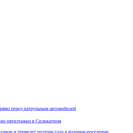
прямо перед патрульным автомобилей
анию пятиэтажки в Силикатном
ллион и проведет полтора года в колонии-поселении