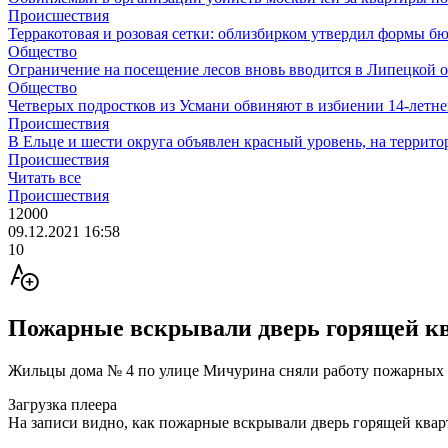
Происшествия
Терракотовая и розовая сетки: облизбирком утвердил формы б
Общество
Ограничение на посещение лесов вновь вводится в Липецкой 
Общество
Четверых подростков из Усмани обвиняют в избиении 14-летне
Происшествия
В Ельце и шести округа объявлен красный уровень, на террит
Происшествия
Читать все
Происшествия
12000
09.12.2021 16:58
10
Пожарные вскрывали дверь горящей к
Жильцы дома № 4 по улице Мичурина сняли работу пожарных в
Загрузка плеера
На записи видно, как пожарные вскрывали дверь горящей ква