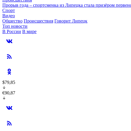
Прорыв года – спортсменка из Липецка стала призёром перве
Спорт
Видео
Общество
Происшествия
Говорит Липецк
Топ новости
В России
В мире
$79,85
€90,87