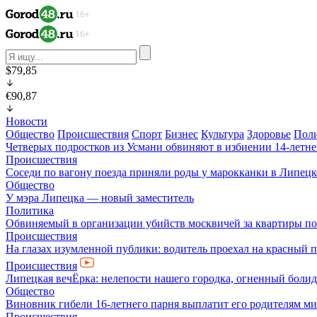
$79,85
€90,87
Новости
Общество
Происшествия
Спорт
Бизнес
Культура
Здоровье
Пол
Четверых подростков из Усмани обвиняют в избиении 14-летне
Происшествия
Соседи по вагону поезда приняли роды у марокканки в Липецк
Общество
У мэра Липецка — новый заместитель
Политика
Обвиняемый в организации убийств москвичей за квартиры по
Происшествия
На глазах изумленной публики: водитель проехал на красный 
Происшествия
Липецкая вечЁрка: нелепости нашего городка, огненный болид
Общество
Виновник гибели 16-летнего парня выплатит его родителям ми
Происшествия