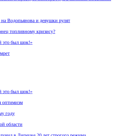
 на Водопьянова и девушки рулят
конец топливному кризису?
й это был шок!»
амрет
й это был шок!»
ся оптимизм
му году
ой области
лучил в Липецке 20 лет строгого режима