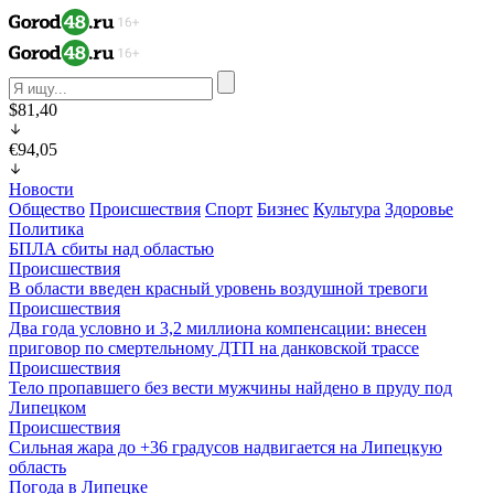
$81,40
€94,05
Новости
Общество
Происшествия
Спорт
Бизнес
Культура
Здоровье
Политика
БПЛА сбиты над областью
Происшествия
В области введен красный уровень воздушной тревоги
Происшествия
Два года условно и 3,2 миллиона компенсации: внесен
приговор по смертельному ДТП на данковской трассе
Происшествия
Тело пропавшего без вести мужчины найдено в пруду под
Липецком
Происшествия
Сильная жара до +36 градусов надвигается на Липецкую
область
Погода в Липецке