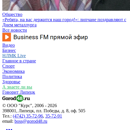
Общество
«Ребята, на вас держится наш город!»: липчане поздравляют с
Днем металлурга
Все новости
Видео
Бизнес
НЛМК Live
Главное в стране
Спорт
Экономика
Политика
Здоровье
А знаете ли вы
Говорит Липецк
© ООО "Курс", 2006 - 2026
398001, Липецк, пл. Победы, д. 8, оф. 505
Тел.:
(4742) 35-72-96
,
35-72-91
email:
boss@gorod48.ru