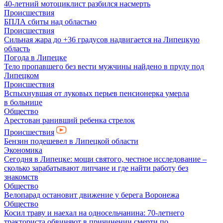
40-летний мотоциклист разбился насмерть
Происшествия
БПЛА сбиты над областью
Происшествия
Сильная жара до +36 градусов надвигается на Липецкую
область
Погода в Липецке
Тело пропавшего без вести мужчины найдено в пруду под
Липецком
Происшествия
Вспыхнувшая от луковых перьев пенсионерка умерла
в больнице
Общество
Арестован ранивший ребенка стрелок
Происшествия
Бензин подешевел в Липецкой области
Экономика
Сегодня в Липецке: мощи святого, честное исследование –
сколько зарабатывают липчане и где найти работу без
знакомств
Общество
Велопарад остановит движение у берега Воронежа
Общество
Косил траву и наехал на односельчанина: 70-летнего
тракториста обвиняют в причинении смерти по