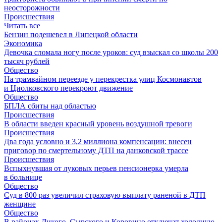
неосторожности
Происшествия
Читать все
Бензин подешевел в Липецкой области
Экономика
Девочка сломала ногу после уроков: суд взыскал со школы 200
тысяч рублей
Общество
На трамвайном переезде у перекрестка улиц Космонавтов
и Циолковского перекроют движение
Общество
БПЛА сбиты над областью
Происшествия
В области введен красный уровень воздушной тревоги
Происшествия
Два года условно и 3,2 миллиона компенсации: внесен
приговор по смертельному ДТП на данковской трассе
Происшествия
Вспыхнувшая от луковых перьев пенсионерка умерла
в больнице
Общество
Суд в 800 раз увеличил страховую выплату раненой в ДТП
женщине
Общество
В районах Дикого, Сырского и Коровино отключат холодную