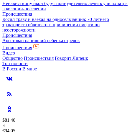
Ненавистницу икон будут принудительно лечить у психиатра
в колонии-поселении
Происшествия
Косил траву и наехал на односельчанина: 70-летнего
тракториста обвиняют в причинении смерти по
неосторожности
Происшествия
Арестован ранивший ребенка стрелок
Происшествия
Видео
Общество
Происшествия
Говорит Липецк
Топ новости
В России
В мире
$81,40
€94,05