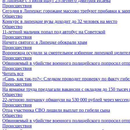
В Липецке с 3 июля ищут 25-летнего Дмитрия Исаева
Происшествия
Сегодня в Липецке: горожане массово требуют прибавки к зар
Общество
Конкурс в липецкие вузы доходит до 32 человек на место
Общество
11-летний мальчик попал под автобус на Советcкой
Происшествия
Ничего святого: в Липецке обокрали храм
Происшествия
Воронежца осудили за смертельное избиение липецкой целит
Происшествия
Обвиняемый в убийстве военного полицейского попросил отпр
Происшествия
Читать все
«Сань, как так-то?»: Следком проводит проверку по факту ги
Происшествия
На ярмарке труда предлагали вакансии с окладом до 150 тысяч
Общество
22-летнюю липчанку обманули на 530 000 рублей через месс
Происшествия
Отца участника СВО лишили выплат по гибели сына
Общество
Обвиняемый в убийстве военного полицейского попросил отпр
Происшествия