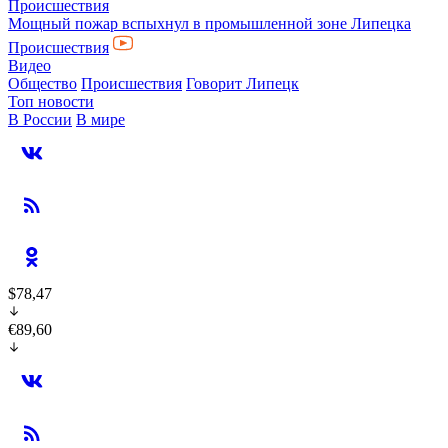
Происшествия
Мощный пожар вспыхнул в промышленной зоне Липецка
Происшествия
Видео
Общество
Происшествия
Говорит Липецк
Топ новости
В России
В мире
$78,47
€89,60