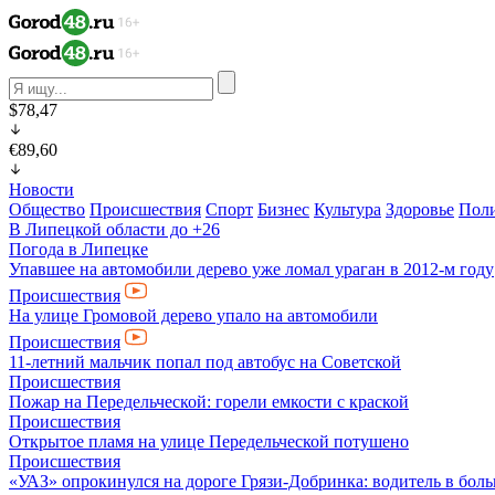
$78,47
€89,60
Новости
Общество
Происшествия
Спорт
Бизнес
Культура
Здоровье
Пол
В Липецкой области до +26
Погода в Липецке
Упавшее на автомобили дерево уже ломал ураган в 2012-м году
Происшествия
На улице Громовой дерево упало на автомобили
Происшествия
11-летний мальчик попал под автобус на Советcкой
Происшествия
Пожар на Передельческой: горели емкости с краской
Происшествия
Открытое пламя на улице Передельческой потушено
Происшествия
«УАЗ» опрокинулся на дороге Грязи-Добринка: водитель в бол