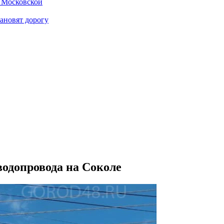
е Московской
тановят дорогу
водопровода на Соколе