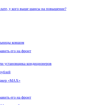
плате, у кого выше шансы на повышение?
ельницы ковшом
авить его на фронт
бели установщика кондиционеров
 рублей
енджер «MAX»
авить его на фронт