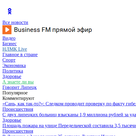
Все новости
Видео
Бизнес
НЛМК Live
Главное в стране
Спорт
Экономика
Политика
Здоровье
А знаете ли вы
Говорит Липецк
Популярное
Комментируют
«Сань, как так-то?»: Следком проводит проверку по факту ги
Происшествия
С двух липецких больниц взысканы 1,9 миллиона рублей за у
Здоровье
Площадь пожара на улице Передельческой составила 3,5 тысяч
Происшествия