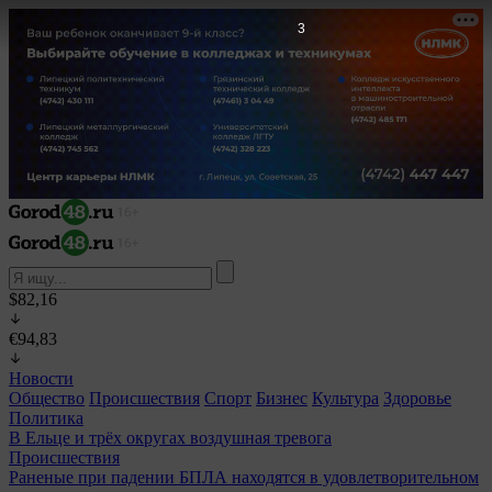
1
$82,16
€94,83
Новости
Общество
Происшествия
Спорт
Бизнес
Культура
Здоровье
Политика
В Ельце и трёх округах воздушная тревога
Происшествия
Раненые при падении БПЛА находятся в удовлетворительном