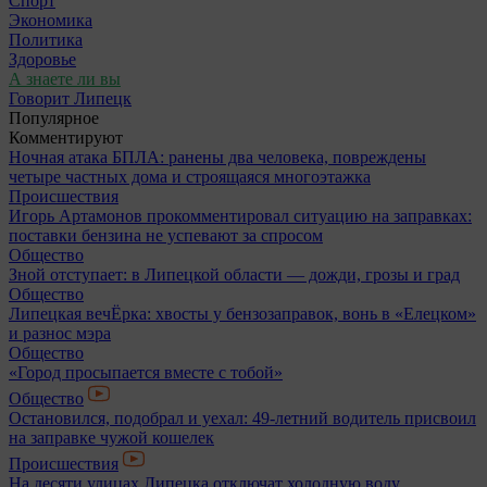
Спорт
Экономика
Политика
Здоровье
А знаете ли вы
Говорит Липецк
Популярное
Комментируют
Ночная атака БПЛА: ранены два человека, повреждены
четыре частных дома и строящаяся многоэтажка
Происшествия
Игорь Артамонов прокомментировал ситуацию на заправках:
поставки бензина не успевают за спросом
Общество
Зной отступает: в Липецкой области — дожди, грозы и град
Общество
Липецкая вечЁрка: хвосты у бензозаправок, вонь в «Елецком»
и разнос мэра
Общество
«Город просыпается вместе с тобой»
Общество
Остановился, подобрал и уехал: 49-летний водитель присвоил
на заправке чужой кошелек
Происшествия
На десяти улицах Липецка отключат холодную воду