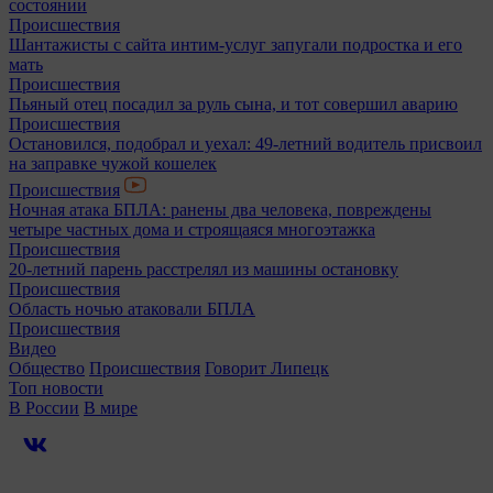
состоянии
Происшествия
Шантажисты с сайта интим-услуг запугали подростка и его
мать
Происшествия
Пьяный отец посадил за руль сына, и тот совершил аварию
Происшествия
Остановился, подобрал и уехал: 49-летний водитель присвоил
на заправке чужой кошелек
Происшествия
Ночная атака БПЛА: ранены два человека, повреждены
четыре частных дома и строящаяся многоэтажка
Происшествия
20-летний парень расстрелял из машины остановку
Происшествия
Область ночью атаковали БПЛА
Происшествия
Видео
Общество
Происшествия
Говорит Липецк
Топ новости
В России
В мире