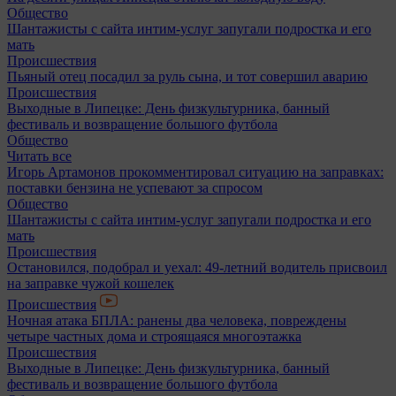
Общество
Шантажисты с сайта интим-услуг запугали подростка и его
мать
Происшествия
Пьяный отец посадил за руль сына, и тот совершил аварию
Происшествия
Выходные в Липецке: День физкультурника, банный
фестиваль и возвращение большого футбола
Общество
Читать все
Игорь Артамонов прокомментировал ситуацию на заправках:
поставки бензина не успевают за спросом
Общество
Шантажисты с сайта интим-услуг запугали подростка и его
мать
Происшествия
Остановился, подобрал и уехал: 49-летний водитель присвоил
на заправке чужой кошелек
Происшествия
Ночная атака БПЛА: ранены два человека, повреждены
четыре частных дома и строящаяся многоэтажка
Происшествия
Выходные в Липецке: День физкультурника, банный
фестиваль и возвращение большого футбола