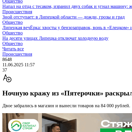
Общество
Напал на отца с тесаком, изранил двух собак и угнал машину: 
Происшествия
Зной отступает: в Липецкой области — дожди, грозы и град
Общество
Липецкая вечЁрка: хвосты у бензозаправок, вонь в «Елецком» и
Общество
На десяти улицах Липецка отключат холодную воду
Общество
Читать все
Происшествия
8648
11.06.2025 11:57
37
Ночную кражу из «Пятерочки» раскры
Двое забрались в магазин и вынесли товаров на 84 000 рублей.