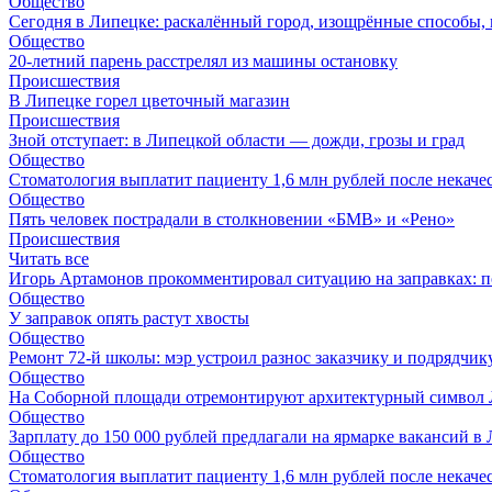
Общество
Сегодня в Липецке: раскалённый город, изощрённые способы, 
Общество
20-летний парень расстрелял из машины остановку
Происшествия
В Липецке горел цветочный магазин
Происшествия
Зной отступает: в Липецкой области — дожди, грозы и град
Общество
Стоматология выплатит пациенту 1,6 млн рублей после некач
Общество
Пять человек пострадали в столкновении «БМВ» и «Рено»
Происшествия
Читать все
Игорь Артамонов прокомментировал ситуацию на заправках: по
Общество
У заправок опять растут хвосты
Общество
Ремонт 72‑й школы: мэр устроил разнос заказчику и подрядчик
Общество
На Соборной площади отремонтируют архитектурный символ
Общество
Зарплату до 150 000 рублей предлагали на ярмарке вакансий в
Общество
Стоматология выплатит пациенту 1,6 млн рублей после некач