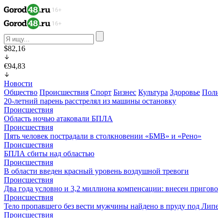
$82,16
€94,83
Новости
Общество
Происшествия
Спорт
Бизнес
Культура
Здоровье
Пол
20-летний парень расстрелял из машины остановку
Происшествия
Область ночью атаковали БПЛА
Происшествия
Пять человек пострадали в столкновении «БМВ» и «Рено»
Происшествия
БПЛА сбиты над областью
Происшествия
В области введен красный уровень воздушной тревоги
Происшествия
Два года условно и 3,2 миллиона компенсации: внесен пригов
Происшествия
Тело пропавшего без вести мужчины найдено в пруду под Лип
Происшествия