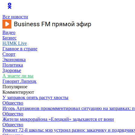
Все новости
Видео
Бизнес
НЛМК Live
Главное в стране
Спорт
Экономика
Политика
Здоровье
А знаете ли вы
Говорит Липецк
Популярное
Комментируют
У заправок опять растут хвосты
Общество
Игорь Артамонов прокомментировал ситуацию на заправках: по
Общество
Жители микрорайона «Елецкий» задыхаются от вони
Общество
Ремонт 72‑й школы: мэр устроил разнос заказчику и подрядчик