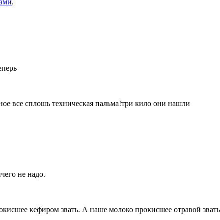
ами
.
еперь
ное все сплошь техническая пальма!три кило они нашли
чего не надо.
окисшее кефиром звать. А наше молоко прокисшее отравой звать. 