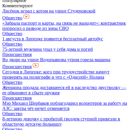
Популярное
Комментируют
Лисёнок играл с котом на улице Студеновской
Общество
«Забрала паспорт и карты, на связь не выходит»: контрактник
попросил о разводе из зоны СВО
Общество
1 августа в Липецке появится бесплатный автобус
Общество
75-летний мужчина упал у себя дома и погиб
Происшествия
Во дворе на улице Водопьянова утром горела машина
Происшествия
Сегодня в Липецке: кого при трудоустройстве начнут
проверять на полиграфе и что с «Одисеей» Нолана
Общество
Женщина продала доставшееся ей в наследство двустволку —
ее обвиняют в сбыте оружия
Происшествия
Мэр Михаил Щербаков поблагодарил волонтеров за работу на
АЗС: завтра чёт-нечет отменяется
Общество
8-летнюю девочку с пробитой гвоздем ступней привезли в
областную детскую больницу
Общество