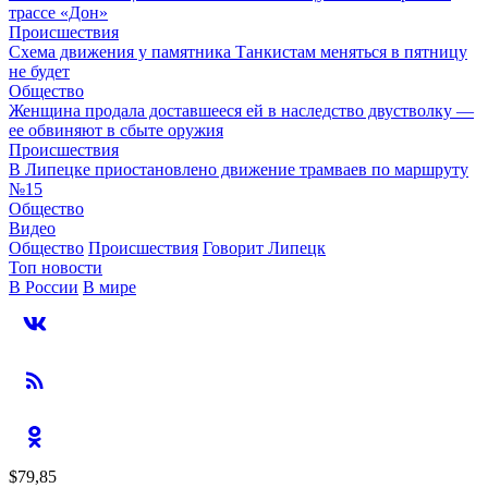
трассе «Дон»
Происшествия
Схема движения у памятника Танкистам меняться в пятницу
не будет
Общество
Женщина продала доставшееся ей в наследство двустволку —
ее обвиняют в сбыте оружия
Происшествия
В Липецке приостановлено движение трамваев по маршруту
№15
Общество
Видео
Общество
Происшествия
Говорит Липецк
Топ новости
В России
В мире
$79,85