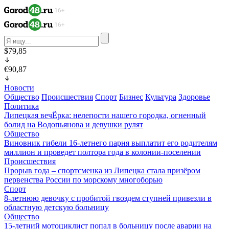
$79,85
€90,87
Новости
Общество
Происшествия
Спорт
Бизнес
Культура
Здоровье
Политика
Липецкая вечЁрка: нелепости нашего городка, огненный
болид на Водопьянова и девушки рулят
Общество
Виновник гибели 16-летнего парня выплатит его родителям
миллион и проведет полтора года в колонии-поселении
Происшествия
Прорыв года – спортсменка из Липецка стала призёром
первенства России по морскому многоборью
Спорт
8-летнюю девочку с пробитой гвоздем ступней привезли в
областную детскую больницу
Общество
15-летний мотоциклист попал в больницу после аварии на