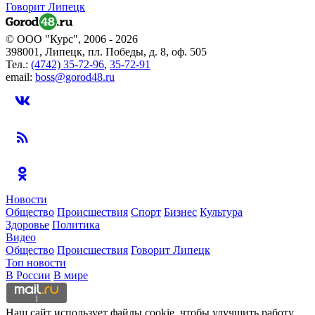
Говорит Липецк
© ООО "Курс", 2006 - 2026
398001, Липецк, пл. Победы, д. 8, оф. 505
Тел.:
(4742) 35-72-96
,
35-72-91
email:
boss@gorod48.ru
Новости
Общество
Происшествия
Спорт
Бизнес
Культура
Здоровье
Политика
Видео
Общество
Происшествия
Говорит Липецк
Топ новости
В России
В мире
Наш сайт использует файлы cookie, чтобы улучшить работу