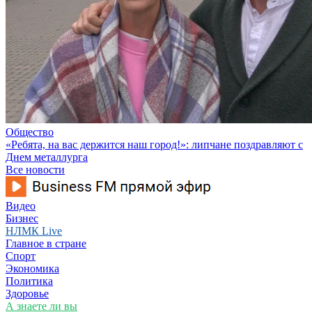
Общество
«Ребята, на вас держится наш город!»: липчане поздравляют с
Днем металлурга
Все новости
Видео
Бизнес
НЛМК Live
Главное в стране
Спорт
Экономика
Политика
Здоровье
А знаете ли вы