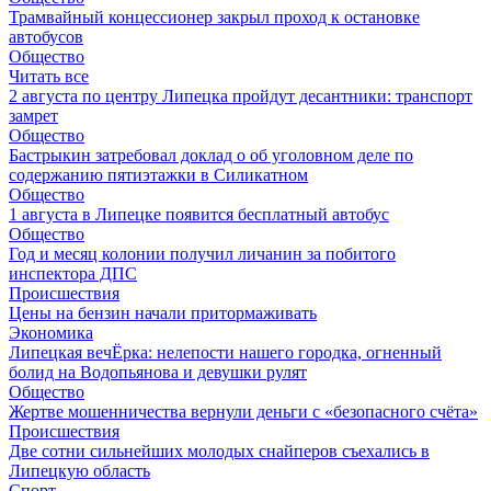
Трамвайный концессионер закрыл проход к остановке
автобусов
Общество
Читать все
2 августа по центру Липецка пройдут десантники: транспорт
замрет
Общество
Бастрыкин затребовал доклад о об уголовном деле по
содержанию пятиэтажки в Силикатном
Общество
1 августа в Липецке появится бесплатный автобус
Общество
Год и месяц колонии получил личанин за побитого
инспектора ДПС
Происшествия
Цены на бензин начали притормаживать
Экономика
Липецкая вечЁрка: нелепости нашего городка, огненный
болид на Водопьянова и девушки рулят
Общество
Жертве мошенничества вернули деньги с «безопасного счёта»
Происшествия
Две сотни сильнейших молодых снайперов съехались в
Липецкую область
Спорт