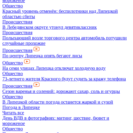
мороженое
Общество
Красный уровень отменён: беспилотники над Липецкой
областью сбиты
Происшествия
В Лебедянском округе утонул девятиклассник
Происшествия
Полыхающий возле торгового центра автомобиль потушили
случайные прохожие
Происшествия
По центру Липецка опять бегают лисы
Общество
На семи улицах Липецка отключат холодную воду
Общество
73-летнего жителя Красного будут судить за кражу телефона
Происшествия
Сезон варенья и солений: дорожают сахар, соль и огурцы
Общество
В Липецкой области погода останется жаркой и сухой
Погода в Липецке
Читать все
День ВДВ в фотографиях: митинг, шествие, бювет и
мороженое
Общество