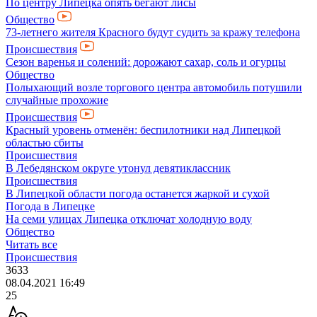
По центру Липецка опять бегают лисы
Общество
73-летнего жителя Красного будут судить за кражу телефона
Происшествия
Сезон варенья и солений: дорожают сахар, соль и огурцы
Общество
Полыхающий возле торгового центра автомобиль потушили
случайные прохожие
Происшествия
Красный уровень отменён: беспилотники над Липецкой
областью сбиты
Происшествия
В Лебедянском округе утонул девятиклассник
Происшествия
В Липецкой области погода останется жаркой и сухой
Погода в Липецке
На семи улицах Липецка отключат холодную воду
Общество
Читать все
Происшествия
3633
08.04.2021 16:49
25