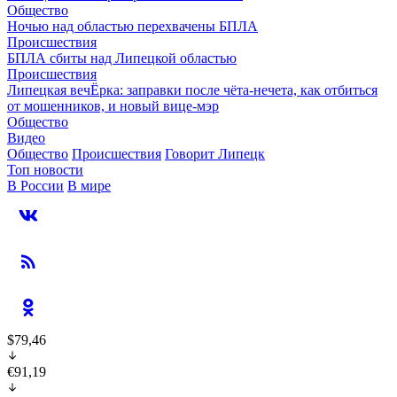
Общество
Ночью над областью перехвачены БПЛА
Происшествия
БПЛА сбиты над Липецкой областью
Происшествия
Липецкая вечЁрка: заправки после чёта-нечета, как отбиться
от мошенников, и новый вице-мэр
Общество
Видео
Общество
Происшествия
Говорит Липецк
Топ новости
В России
В мире
$79,46
€91,19